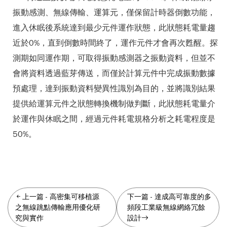
振動感測、無線傳輸、運算元，僅保留計時器倒數功能，
進入休眠後系統達到最少元件運作狀態，此狀態耗電量趨
近於0%，直到倒數時間終了，運作元件才會再次甦醒。探
測期如同運作期，可取得振動感測器之振動資料，但並不
會將資料透過藍芽傳送，而僅於計算元件中完成振動數據
預處理，達到振動資料變異性識別為目的，並將識別結果
提供給運算元件之狀態轉換機制做判斷，此狀態耗電量介
於運作與休眠之間，經過元件耗電規格分析之耗電程度是
50%。
上一篇
-
高密集可移植源
下一篇
-
達成高可靠度的多
之無線跳點傳輸應用優化研
頻段工業級無線網絡冗餘
究與實作
設計