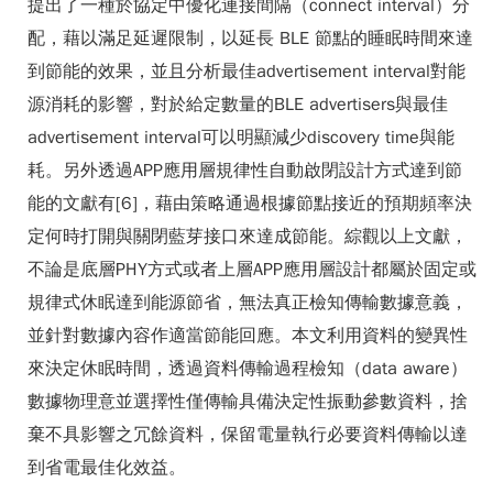
提出了一種於協定中優化連接間隔（connect interval）分
配，藉以滿足延遲限制，以延長 BLE 節點的睡眠時間來達
到節能的效果，並且分析最佳advertisement interval對能
源消耗的影響，對於給定數量的BLE advertisers與最佳
advertisement interval可以明顯減少discovery time與能
耗。另外透過APP應用層規律性自動啟閉設計方式達到節
能的文獻有[6]，藉由策略通過根據節點接近的預期頻率決
定何時打開與關閉藍芽接口來達成節能。綜觀以上文獻，
不論是底層PHY方式或者上層APP應用層設計都屬於固定或
規律式休眠達到能源節省，無法真正檢知傳輸數據意義，
並針對數據內容作適當節能回應。本文利用資料的變異性
來決定休眠時間，透過資料傳輸過程檢知（data aware）
數據物理意並選擇性僅傳輸具備決定性振動參數資料，捨
棄不具影響之冗餘資料，保留電量執行必要資料傳輸以達
到省電最佳化效益。