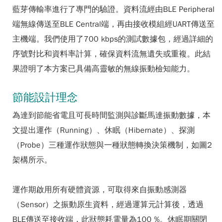
藍芽傳輸率進行了專門的驗證。資料流經由BLE Peripheral
端無線傳送至BLE Central端，再由接收模組經UART傳送至
主機端。我們使用了700 kbps的測試數據包，經過詳細的
序號對比和資料率計算，確保資料流無遺失或重複。此結
果證明了本方案已具備高靈敏的無線振動檢知能力。
節能設計理念
為達到節能省電且可長時間監測與診斷馬達振動數據，本
文提出運作（Running）、休眠（Hibernate）、探測
（Probe）三種運作狀態與一種狀態轉換決策機制，如圖2
架構所示。
運作期啟用所有硬體資源，可取得來自振動感測器
（Sensor）之振動原生資料，經過運算元計算後，透過
BLE傳送至接收端，此狀態耗電量為100 %。休眠期關閉