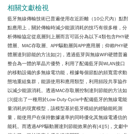
相關文獻檢視
藍牙無線傳輸技術已普遍使用在近距離（10公尺內）點對
點應用上，關於傳輸時減少能源消耗的技巧有很多種，分
析傳輸協定從底層到上層而言可區分為以下4類包含PHY硬
體層、MAC存取層、APP驅動層與APP應用層；仰賴PHY硬
體層達到節能的方法如[2]，透過藍芽與無線WIFI硬體普遍
整合為一體的單晶片優勢，利用了配備藍牙與WLAN接口
的移動設備的多無線電功能，根據每個節點的頻寬需求動
態地重組集群，能源使用和應用類型，利用頻段共享協作
以減少能源消耗。透過MAC存取層控制達到節能的方法如
[3]提出了一種用於Low-Duty-Cycle中配備藍牙的無線電能
量消耗的現實模型，該模型基於藍牙模組的經驗能耗測
量，能使用戶在保持數據速率的同時優化其無線電通信的
能耗。而透過APP驅動層達到節能效果的有[4][5]，文獻中