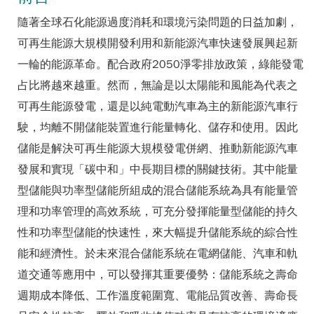
隨著全球石化能源過度消耗和環境污染問題的日益加劇，
可再生能源大規模開發利用和新能源汽車快速發展興起新
一輪的能源革命。配合政府2050淨零排放政策，綠能發電
占比將越來越重。然而，無論是以太陽能和風能為代表之
可再生能源發電，還是以純電動汽車為主的新能源汽車行
駛，均離不開儲能裝置進行能量轉化、儲存和使用。因此
儲能是解決可再生能源大規模發電併網、推動新能源汽車
發展和實現「碳中和」中長期目標的關鍵技術。其中能量
型儲能與功率型儲能所組成的混合儲能系統為具有能量管
理和功率管理的高效系統，可充分發揮能量型儲能的持久
性和功率型儲能的快速性，來大幅提升儲能系統的綜合性
能和經濟性。於未來混合儲能系統在電網儲能、汽車和軌
道交通等應用中，可以發揮其重要優勢：儲能系統之壽命
週期成本降低、工作溫度範圍寬、電能品質改善、壽命長