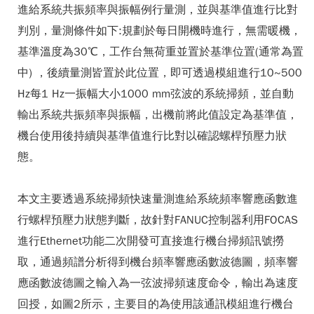
進給系統共振頻率與振幅例行量測，並與基準值進行比對
判別，量測條件如下:規劃於每日開機時進行，無需暖機，
基準溫度為30℃，工作台無荷重並置於基準位置(通常為置
中) ，後續量測皆置於此位置，即可透過模組進行10~500
Hz每1 Hz一振幅大小1000 mm弦波的系統掃頻，並自動
輸出系統共振頻率與振幅，出機前將此值設定為基準值，
機台使用後持續與基準值進行比對以確認螺桿預壓力狀
態。
本文主要透過系統掃頻快速量測進給系統頻率響應函數進
行螺桿預壓力狀態判斷，故針對FANUC控制器利用FOCAS
進行Ethernet功能二次開發可直接進行機台掃頻訊號撈
取，通過頻譜分析得到機台頻率響應函數波德圖，頻率響
應函數波德圖之輸入為一弦波掃頻速度命令，輸出為速度
回授，如圖2所示，主要目的為使用該通訊模組進行機台