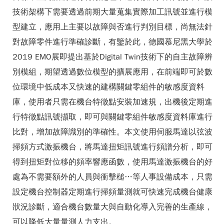
技術架構下需要透過前期大量蒐集實際加工訊號並進行模
型建立，應用上主要以故障與否進行判別目標，尚無法針
對故障零件進行準確診斷，有鑒於此，德國慕尼黑大學於
2019 EMO展即提出基於Digital Twin技術下的自主故障辨
別模組，期望透過數位模型的擴展應用，在前端即可於數
位環境中低成本又快速的建構關鍵零組件的敏感度資料
庫，使用者只需在機台特徵點安裝加速規，出機後定期進
行特徵點訊號擷取，即可與關鍵零組件敏感度資料庫進行
比對，增加故障識別的準確性。本文使用伺服馬達以弦波
掃頻方式激振機台，將馬達扭矩訊號進行頻譜分析，即可
得到扭矩對位移的頻率響應函數，使用馬達激振機台的好
處為不需要額外的人員與衝擊槌…等人事設備成本，只需
設定機台控制器定期進行掃頻量測就可快速完成機台健康
狀況診斷，適合機台數量大與自動化導入完善的生產線，
可以降低大量量測人力支出。