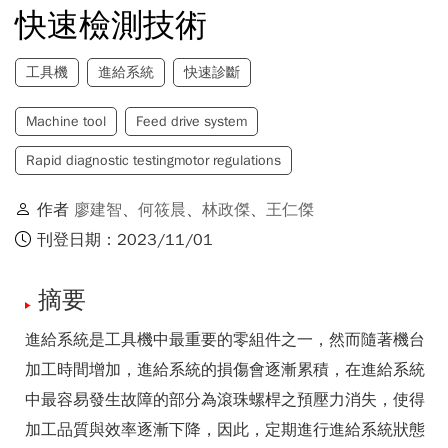
快速檢測技術
工具機
進給系統
快速診斷
Machine tool
Feed drive system
Rapid diagnostic testingmotor regulations
作者
廖建智
、
何筱晨
、
林政傑
、
王仁傑
刊登日期：2023/11/01
摘要
進給系統是工具機中最重要的零組件之一，然而隨著機台
加工時間增加，進給系統的損傷會逐漸累積，在進給系統
中最容易發生故障的部分為滾珠螺桿之預壓力消失，使得
加工品質與效率逐漸下降，因此，定期進行進給系統狀態