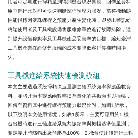
用者可定期進行掃頻量測得到機台現況響應，回傳至資料
庫中進行比對即可快速判斷螺桿預壓力狀況，當整機動態
性能指標因滾珠螺桿之預壓力產生變化時，即發出警訊給
終端使用者及工具機設備售服維修單位進行故障排除，達
到提升設備稼動率及工具機產品妥善率的目標，縮短臺灣
工具機產業在維修售服端的成本並降低客戶停機時間損
失。
工具機進給系統快速檢測模組
本文主要透過系統掃頻快速量測進給系統頻率響應函數資
料，並將此頻率響應函數轉換為量化的共振頻率與振幅，
回傳至資料庫中進行螺桿預壓力狀況比對，如圖1所示，
以下說明本文使用情境，如表1所示，主要可應用於1.機
台出機時進行三軸進給系統共振頻率與振幅基準值量測，
並定義此時螺帽出廠預壓為100%；2.機台使用後進行三軸