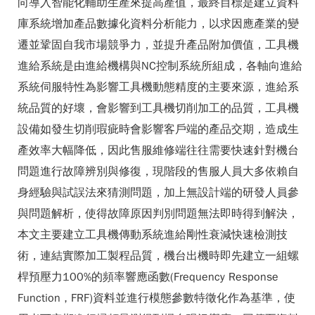
向導入智能化輔助生產來提高產值，最終目標是建立資料
庫系統增加產品數據化資料分析能力，以求因應產業的變
遷並鞏固自我市場競爭力，並提升產品附加價值，工具機
進給系統是由進給機構與NC控制系統所組成，各軸向進給
系統伺服特性為影響工具機動態精度的主要來源，進給系
統品質的好壞，會影響到工具機切削加工的品質，工具機
設備如發生切削瑕疵時會影響客戶端的產品交期，造成生
產效率大幅降低，因此售服維修端往往需要快速針對機台
問題進行故障辨別與修復，現階段的售服人員大多依賴自
身經驗與試誤法來猜測問題，加上無設計端的研發人員參
與問題解析，使得故障原因判別問題無法即時得到解決，
本文主要建立工具機傳動系統進給剛性衰減快速檢測技
術，連結實際加工製程品質，機台出機時即先建立一組螺
桿預壓力100%的頻率響應函數(Frequency Response
Function , FRF)資料並進行模態參數特徵化作為基準，使