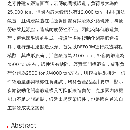
之零件建立鍛造圖面，若傳統閉模鍛造，負荷最大為約
25,000 ton。但國內最大鍛機只有12,000 ton，根本無法
鍛造。且傳統鍛造在毛邊剪斷處有鍛流線外露現象，為疲
勞破壞起源點，造成耐疲勞性不佳。因此為降低鍛造負
荷，避免因毛邊的生成，擬設計多軸複動化閉塞鍛造模
具，進行無毛邊鍛造成形。首先以DEFORM進行鍛造製程
模擬，其成形負荷，活塞鍛造為2100 ton，外套筒鍛造為
4500 ton左右，鍛件沒有缺陷。經實際開模鍛造，成形負
荷分別為2500 ton與4000 ton左右，與模擬結果接近。鍛
件經過量測與機械性質測試，均符合產品設計要求。顯示
多軸複動化閉塞鍛造模具可降低鍛造負荷，克服國內鍛機
能力不足之問題點，鍛造出起落架鍛件，也是國內首次自
主開發成功之案例。
Abstract