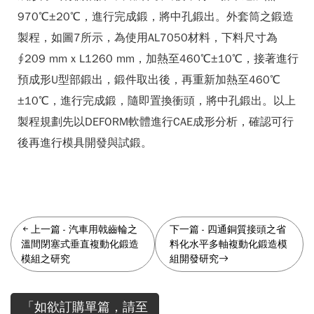
970℃±20℃，進行完成鍛，將中孔鍛出。外套筒之鍛造
製程，如圖7所示，為使用AL7050材料，下料尺寸為
∮209 mm x L1260 mm，加熱至460℃±10℃，接著進行
預成形U型部鍛出，鍛件取出後，再重新加熱至460℃
±10℃，進行完成鍛，隨即置換衝頭，將中孔鍛出。以上
製程規劃先以DEFORM軟體進行CAE成形分析，確認可行
後再進行模具開發與試鍛。
上一篇
-
汽車用戟齒輪之
下一篇
-
四通銅質接頭之省
溫間閉塞式垂直複動化鍛造
料化水平多軸複動化鍛造模
模組之研究
組開發研究
「如欲訂購單篇，請至