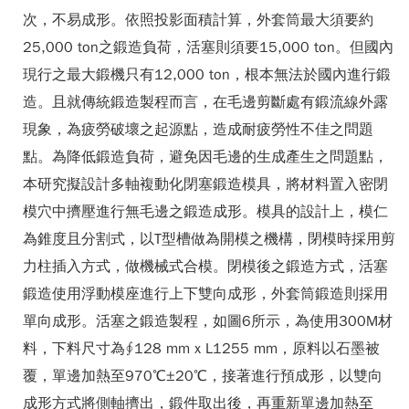
次，不易成形。依照投影面積計算，外套筒最大須要約
25,000 ton之鍛造負荷，活塞則須要15,000 ton。但國內
現行之最大鍛機只有12,000 ton，根本無法於國內進行鍛
造。且就傳統鍛造製程而言，在毛邊剪斷處有鍛流線外露
現象，為疲勞破壞之起源點，造成耐疲勞性不佳之問題
點。為降低鍛造負荷，避免因毛邊的生成產生之問題點，
本研究擬設計多軸複動化閉塞鍛造模具，將材料置入密閉
模穴中擠壓進行無毛邊之鍛造成形。模具的設計上，模仁
為錐度且分割式，以T型槽做為開模之機構，閉模時採用剪
力柱插入方式，做機械式合模。閉模後之鍛造方式，活塞
鍛造使用浮動模座進行上下雙向成形，外套筒鍛造則採用
單向成形。活塞之鍛造製程，如圖6所示，為使用300M材
料，下料尺寸為∮128 mm x L1255 mm，原料以石墨被
覆，單邊加熱至970℃±20℃，接著進行預成形，以雙向
成形方式將側軸擠出，鍛件取出後，再重新單邊加熱至