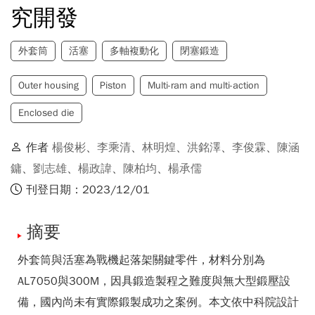
究開發
外套筒
活塞
多軸複動化
閉塞鍛造
Outer housing
Piston
Multi-ram and multi-action
Enclosed die
作者
楊俊彬
、
李乘清
、
林明煌
、
洪銘澤
、
李俊霖
、
陳涵
鏞
、
劉志雄
、
楊政諱
、
陳柏均
、
楊承儒
刊登日期：2023/12/01
摘要
外套筒與活塞為戰機起落架關鍵零件，材料分別為
AL7050與300M，因具鍛造製程之難度與無大型鍛壓設
備，國內尚未有實際鍛製成功之案例。本文依中科院設計