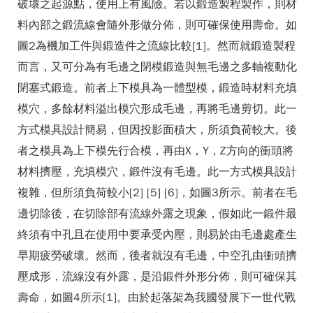
破壞之起源點，使用上有風險。若以鍛造製程製作，則材
料內部之鍛流線會隨外形做分佈，則可確保使用壽命。如
圖2為機加工件與鍛造件之流線比較[1]。然而就鍛造製程
而言，又可分為有毛邊之閉模鍛造與無毛邊之多軸複動化
閉塞式鍛造。前者上下模具為一體型模，鍛造時材料充填
模穴，多餘材料溢出模穴形成毛邊，再將毛邊剪切。此一
方式模具設計簡易，但因投影面積大，所須負荷較大。後
者之模具為上下模先行合模，再由X，Y，Z方向的衝頭將
材料擠壓，充填模穴，鍛件沒有毛邊。此一方式模具設計
複雜，但所須負荷較小[2] [5] [6]，如圖3所示。前者在毛
邊切除後，在切除部有流線外露之現象，假如此一鍛件最
終須有中孔且在使用中要承受內壓，則易於由毛邊處產生
早期疲勞破壞。然而，後者就沒有毛邊，中空孔由衝頭擠
壓成形，流線沒有外露，是沿鍛件外形分佈，則可確保其
壽命，如圖4所示[1]。由於起落架為我國發展下一世代戰