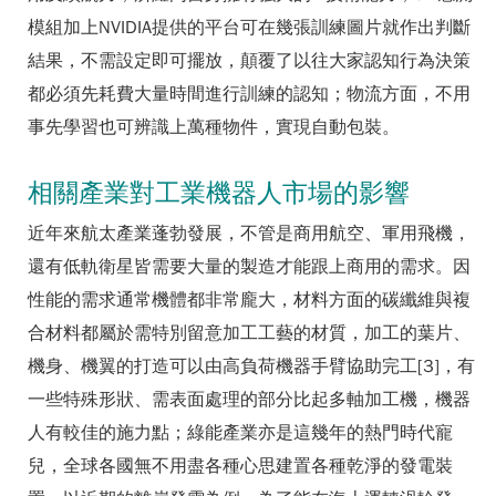
模組加上NVIDIA提供的平台可在幾張訓練圖片就作出判斷
結果，不需設定即可擺放，顛覆了以往大家認知行為決策
都必須先耗費大量時間進行訓練的認知；物流方面，不用
事先學習也可辨識上萬種物件，實現自動包裝。
相關產業對工業機器人市場的影響
近年來航太產業蓬勃發展，不管是商用航空、軍用飛機，
還有低軌衛星皆需要大量的製造才能跟上商用的需求。因
性能的需求通常機體都非常龐大，材料方面的碳纖維與複
合材料都屬於需特別留意加工工藝的材質，加工的葉片、
機身、機翼的打造可以由高負荷機器手臂協助完工[3]，有
一些特殊形狀、需表面處理的部分比起多軸加工機，機器
人有較佳的施力點；綠能產業亦是這幾年的熱門時代寵
兒，全球各國無不用盡各種心思建置各種乾淨的發電裝