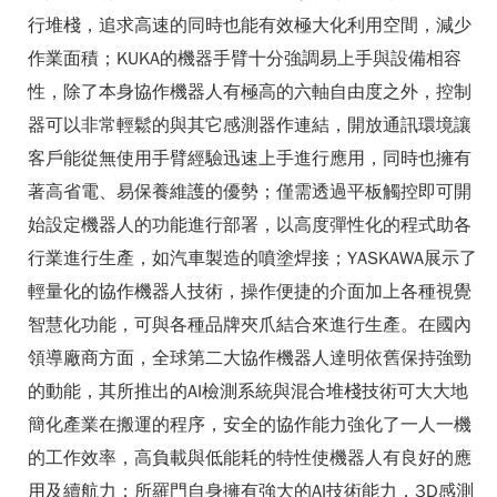
行堆棧，追求高速的同時也能有效極大化利用空間，減少
作業面積；KUKA的機器手臂十分強調易上手與設備相容
性，除了本身協作機器人有極高的六軸自由度之外，控制
器可以非常輕鬆的與其它感測器作連結，開放通訊環境讓
客戶能從無使用手臂經驗迅速上手進行應用，同時也擁有
著高省電、易保養維護的優勢；僅需透過平板觸控即可開
始設定機器人的功能進行部署，以高度彈性化的程式助各
行業進行生產，如汽車製造的噴塗焊接；YASKAWA展示了
輕量化的協作機器人技術，操作便捷的介面加上各種視覺
智慧化功能，可與各種品牌夾爪結合來進行生產。在國內
領導廠商方面，全球第二大協作機器人達明依舊保持強勁
的動能，其所推出的AI檢測系統與混合堆棧技術可大大地
簡化產業在搬運的程序，安全的協作能力強化了一人一機
的工作效率，高負載與低能耗的特性使機器人有良好的應
用及續航力；所羅門自身擁有強大的AI技術能力，3D感測