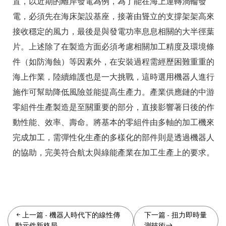
置，以近期的離岸發電為例，為了能在海上運轉渦輪發
電，必須先在海床架設基座，接著由聳立的支撐架架高來
接收穩定的風力，最後是與發電功率息息相關的大半徑葉
片。上述除了在製造方面必須考慮相關加工精度及環境條
件（如防海蝕）等因素外，在安裝過程需經歷困難重重的
海上作業，陸續維護也是一大挑戰，這時選用機器人進行
施作可幫助降低風險並能提高生產力。產業供應鏈的中游
零組件生產製造是至關重要的部分，直接影響著日後的作
動性能、效率、壽命。將基本的零組件由多軸的加工機來
完成加工，需彈性化生產的多樣化的部件則是透過機器人
的協助，完美符合航太與綠能產業在加工生產上的要求。
上一篇
-
機器人時代下的線性傳
下一篇
-
扭力即時量
動元件新格局
測技術