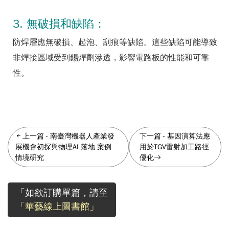
3. 無破損和缺陷：
防焊層應無破損、起泡、刮痕等缺陷。這些缺陷可能導致
非焊接區域受到錫焊劑滲透，影響電路板的性能和可靠
性。
上一篇
-
南臺灣機器人產業發
下一篇
-
基因演算法應
展機會初探與物理AI 落地 案例
用於TGV雷射加工路徑
情境研究
優化
「如欲訂購單篇，請至
「華藝線上圖書館」