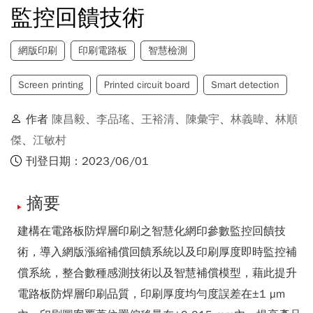
監控回饋技術
網版印刷
印刷電路板
智慧檢測
Screen printing
Printed circuit board
Smart detection
作者
陳昌毅
、
李品瑤
、
王裕清
、
陳彙宇
、
林義暐
、
林順
傑
、
江敏村
刊登日期：2023/06/01
摘要
建構在電路板防焊層印刷之智慧化網印參數監控回饋技
術，導入網版漲縮補償回饋系統以及印刷厚度即時監控補
償系統，整合數種感測技術以及智慧補償模型，藉此提升
電路板防焊層印刷品質，印刷厚度均勻度誤差在±1 µm