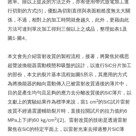
效率。除以上提及的方法之外，亦有使用帶式放電加工進
行切割的方式[5]，優點為切割直徑與表面粗糙度無太大關
係，不過，相對上的加工時間就會越久，此外，更藉由此
方法可達到單次加工得到三個以上之成品，整理如表1及
圖1-圖4。
本文會先介紹雷射改質的製程流程，接著，將聚焦於構思
超聲波換能器震動模態和吸盤的設計，以進行SiC分片加工
的部份，本文的裂片基本流程如圖5所示，其應用的方式
為將換能器的軸向震動傳入已被雷射改質過後的薄片中，
目的是產生均勻且足夠的應力去分離改質後的SiC薄片，以
2
文獻上的實驗結果作為標準來說，當1 cm
的SiC試片雷射
改質不經過震盪輔助裂片時，直接拉開試片的拉力值約6
2
MPa上下(約60 kg/cm
)[2]。雷射改質的技術是透過雷射
聚焦在SiC的特定平面上，以雷射光束去掃過整片SiC薄