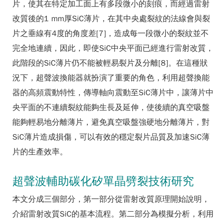
片，使其在特定加工面上有多段微小的刻痕，而經過雷射
改質後的1 mm厚SiC薄片，在其中央處裂紋的法線會與裂
片之垂線有4度的角度差[7]，造成每一段微小的裂紋並不
完全地連續，因此，即使SiC中央平面已經進行雷射改質，
此階段的SiC薄片仍不能被輕易裂片及分離[8]。在這種狀
況下，超聲波換能器就扮演了重要的角色，利用超聲換能
器的高頻震動特性，傳導軸向震動至SiC薄片中，讓薄片中
央平面的不連續裂紋能夠生長及延伸，使後續的真空吸盤
能夠輕易地分離薄片，避免真空吸盤強硬地分離薄片，對
SiC薄片造成損傷，可以有效的穩定裂片品質及加速SiC薄
片的生產效率。
超聲波輔助碳化矽單晶劈裂技術研究
本文分成三個部分，第一部分從雷射改質原理開始說明，
介紹雷射改質SiC的基本流程。第二部分為模擬分析，利用