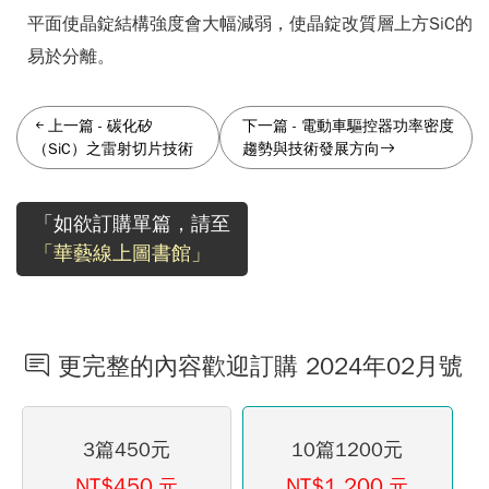
平面使晶錠結構強度會大幅減弱，使晶錠改質層上方SiC的
易於分離。
上一篇
-
碳化矽
下一篇
-
電動車驅控器功率密度
（SiC）之雷射切片技術
趨勢與技術發展方向
「如欲訂購單篇，請至
「華藝線上圖書館」
更完整的內容歡迎訂購 2024年02月號
3篇450元
10篇1200元
NT$450
NT$1,200
元
元