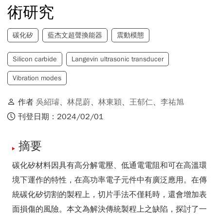
術研究
碳化矽
藍杰文超聲換能器
震動模態
Silicon carbide
Langevin ultrasonic transducer
Vibration modes
作者
吳紹璿
、
林昆蔚
、
林東穎
、
王郁仁
、
李祐旭
刊登日期：2024/02/01
摘要
碳化矽材料因具有高分解電壓、低通電電阻和可在高溫環
境下運作的特性，在高功率電子元件中有廣泛應用。在傳
統碳化矽切割的製程上，切片手法不僅耗時，還會增加表
面損傷的風險。本文為解決傳統製程上之缺陷，探討了一