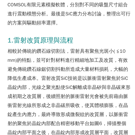
COMSOL有限元素模擬軟體，分別對不同的吸盤尺寸組合
進行震動模態分析。最後是SiC應力分布討論，整理出可行
的方案與驅動頻率選擇。
1.雷射改質原理與流程
相較於傳統的鑽石線切割法，雷射具有聚焦光斑小( ≦10
mm)的特點，並可針對材料進行精細地加工及改質，有效
避免傳統鑽石線鋸切割抖動所造成大量材料損耗，大幅的
降低生產成本。雷射改質SiC技術是以脈衝雷射聚焦於SiC
晶錠內部，光線之聚光點使SiC解離成非晶矽與非晶碳來形
成初期之改質層，後續照射的脈衝雷射光會被先前藉由脈
衝雷射光線所形成之非晶碳所吸收，使其體積膨脹，在晶
錠產生內應力，最終導致形成微裂紋的改質層，以脈衝雷
射的聚焦於晶錠內部配合精密移動平台如圖6，掃描整個
晶錠內部平面之後，在晶錠內部形成改質層平面，改質層