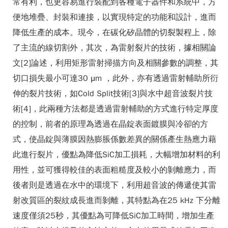
常有利，也更容易進行裝配到各種電子器件和系統中，方
便地堆疊、封裝和連接，以實現特定的功能和設計，進而
降低生產的成本。現今，在碳化矽晶體的切裂製程上，除
了主流的線切割外，其次，為雷射裂片的技術，據相關論
文[2]論述，利用矩形雷射掃描方向及相關參數的調整，其
切口損失最小可達30 μm ，此外，亦有透過雷射輔助所衍
伸的裂片技術，如Cold Split技術[3]與水中超音波裂片技
術[4]，此兩種方法都是透過雷射輔助的方式進行特定厚度
的控制，前者的原理為透過在晶錠表面鍍膜與冷卻的方
式，使晶錠與薄膜因熱膨脹係數差異的關係產生熱應力藉
此進行裂片，優點為降低SiC加工損耗，大幅增加材料的利
用性，並可獲得較佳的表面粗糙度及較小的剝離應力，而
後者則是透過在水中的環境下，利用超音波的傳遞使其雷
射改質區的裂紋成長進而剝離，其特點為在25 kHz 下分離
速度僅須25秒，其優點為可降低SiC加工時間，增加生產