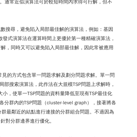
尋演算法。通常近似演算法可於較短時間內求得可行解，但不
，再結合亂數搜尋，避免陷入局部最佳解的演算法，例如：基因
ystem）。萬用啟發式演算法在運算時間上更優於第一種精確演算法，
行解，同時又可以避免陷入局部最佳解，因此常被應用
求解策略上常見的方式包含單一問題求解及劃分問題求解。單一問
局部搜索演算法，此作法在大規模TSP問題上求解時，
小，使單一TSP問題的資料量降低至現有TSP最佳化
問題（cluster-level graph），接著將各
連續兩分群最鄰近的結點進行連接的分群組合問題。不過因為
ng）針對分群邊界進行優化。