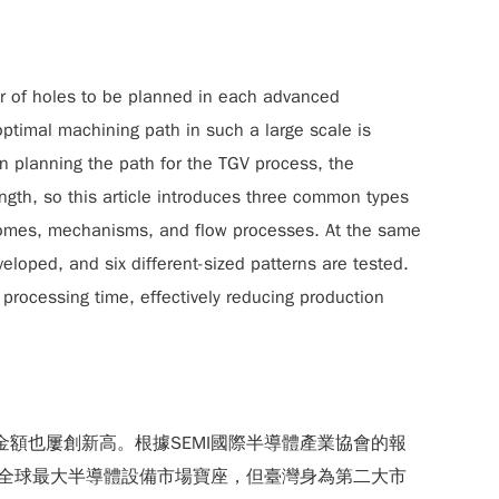
er of holes to be planned in each advanced
ptimal machining path in such a large scale is
 planning the path for the TGV process, the
ngth, so this article introduces three common types
mosomes, mechanisms, and flow processes. At the same
eloped, and six different-sized patterns are tested.
processing time, effectively reducing production
金額也屢創新高。根據SEMI國際半導體產業協會的報
拿下全球最大半導體設備市場寶座，但臺灣身為第二大市