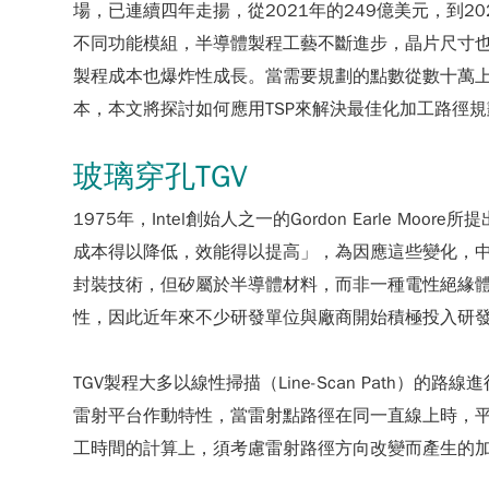
場，已連續四年走揚，從2021年的249億美元，到
不同功能模組，半導體製程工藝不斷進步，晶片尺寸也逐漸縮
製程成本也爆炸性成長。當需要規劃的點數從數十萬上
本，本文將探討如何應用TSP來解決最佳化加工路徑
玻璃穿孔TGV
1975年，Intel創始人之一的Gordon Earle 
成本得以降低，效能得以提高」，為因應這些變化，中介層的開發
封裝技術，但矽屬於半導體材料，而非一種電性絕緣
性，因此近年來不少研發單位與廠商開始積極投入研發「玻璃穿
TGV製程大多以線性掃描（Line-Scan Path
雷射平台作動特性，當雷射點路徑在同一直線上時，
工時間的計算上，須考慮雷射路徑方向改變而產生的