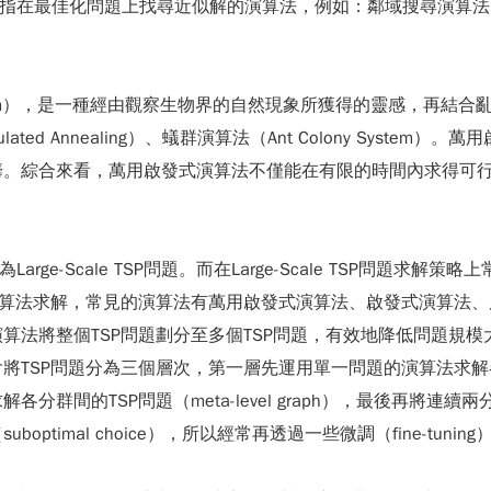
orithm），是指在最佳化問題上找尋近似解的演算法，例如：鄰域搜
 Algorithm），是一種經由觀察生物界的自然現象所獲得的靈感
imulated Annealing）、蟻群演算法（Ant Colony S
籌。綜合來看，萬用啟發式演算法不僅能在有限的時間內求得可
ge-Scale TSP問題。而在Large-Scale TSP問題
演算法求解，常見的演算法有萬用啟發式演算法、啟發式演算法、
法將整個TSP問題劃分至多個TSP問題，有效地降低問題規模大
問題分為三個層次，第一層先運用單一問題的演算法求解各分群內的TSP
分群間的TSP問題（meta-level graph），最後再將
timal choice），所以經常再透過一些微調（fine-tuni