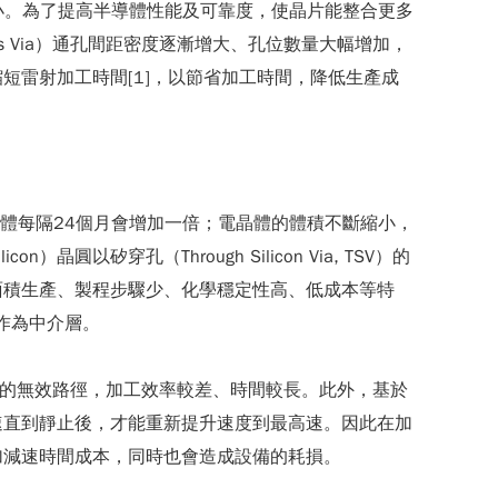
漸縮小。為了提高半導體性能及可靠度，使晶片能整合更多
ss Via）通孔間距密度逐漸增大、孔位數量大幅增加，
雷射加工時間[1]，以節省加工時間，降低生產成
可容納的電晶體每隔24個月會增加一倍；電晶體的體積不斷縮小，
穿孔（Through Silicon Via, TSV）的
面積生產、製程步驟少、化學穩定性高、低成本等特
矽作為中介層。
 %以上的無效路徑，加工效率較差、時間較長。此外，基於
速直到靜止後，才能重新提升速度到最高速。因此在加
加減速時間成本，同時也會造成設備的耗損。