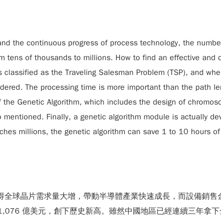
 and the continuous progress of process technology, the numb
tens of thousands to millions. How to find an effective and o
 classified as the Traveling Salesman Problem (TSP), and when
sidered. The processing time is more important than the path le
 of the Genetic Algorithm, which includes the design of chro
o mentioned. Finally, a genetic algorithm module is actually dev
es millions, the genetic algorithm can save 1 to 10 hours of 
，使得全球晶片需求量大增，帶動半導體產業快速成長，而設備銷售
1,076 億美元，創下歷史新高。雖然中國地區已經連續三年