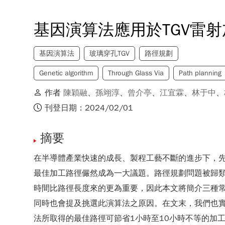
基因演算法應用於TGV雷
基因演算法
玻璃穿孔TGV
路徑規劃
Genetic algorithm
Through Glass Via
Path planning
作者
陳穎融
、
孫翊淳
、
曾介亭
、
江宜霖
、
林于中
、
刊登日期：2024/02/01
摘要
在半導體產業快速的成長、製程工藝不斷的進步下，先
最佳加工路徑儼然成為一大議題。路徑規劃問題被歸類於旅行業務
時間比路徑長度來的更為重要，因此本文將簡介三種常見的T
同時也會提及挑選此演算法之原因。在文末，我們也
法所取得的最佳路徑可節省1小時至10小時不等的加