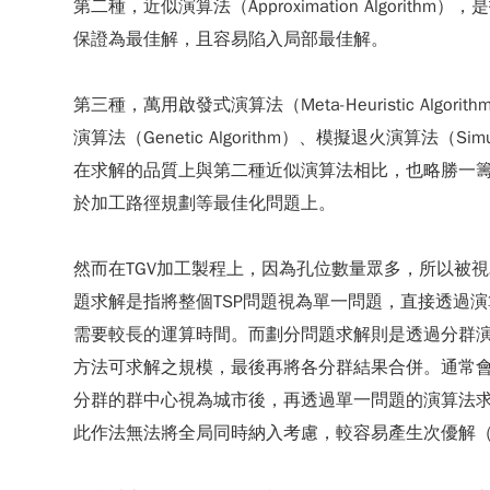
第二種，近似演算法（Approximation Alg
保證為最佳解，且容易陷入局部最佳解。
第三種，萬用啟發式演算法（Meta-Heuristic
演算法（Genetic Algorithm）、模擬退火演算法（S
在求解的品質上與第二種近似演算法相比，也略勝一
於加工路徑規劃等最佳化問題上。
然而在TGV加工製程上，因為孔位數量眾多，所以被視為Lar
題求解是指將整個TSP問題視為單一問題，直接透過
需要較長的運算時間。而劃分問題求解則是透過分群演算
方法可求解之規模，最後再將各分群結果合併。通常會將TSP
分群的群中心視為城市後，再透過單一問題的演算法求解各
此作法無法將全局同時納入考慮，較容易產生次優解（subop