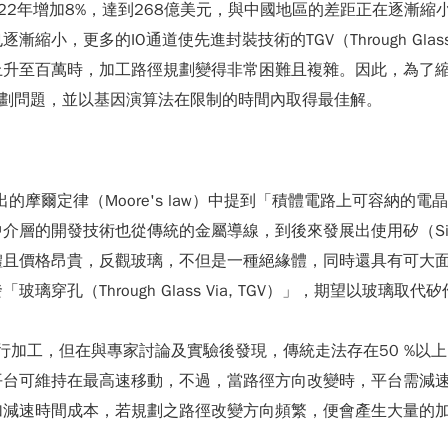
2022年增加8%，達到268億美元，與中國地區的差距正在逐
小，更多的IO通道使先進封裝技術的TGV（Through Gla
升至百萬時，加工路徑規劃變得非常困難且複雜。因此，為了縮短
規劃問題，並以基因演算法在限制的時間內取得最佳解。
Moore所提出的摩爾定律（Moore's law）中提到「積體電路上
技術也從傳統的金屬導線，到後來發展出使用矽（Silicon）晶圓以矽
體且價格昂貴，反觀玻璃，不但是一種絕緣體，同時還具有可大
孔（Through Glass Via, TGV）」，期望以玻璃取代
）的路線進行加工，但在與專家討論及實驗後發現，傳統走法存在50
平台可維持在最高速移動，不過，當路徑方向改變時，平台需減
加減速時間成本，若規劃之路徑改變方向頻繁，便會產生大量的