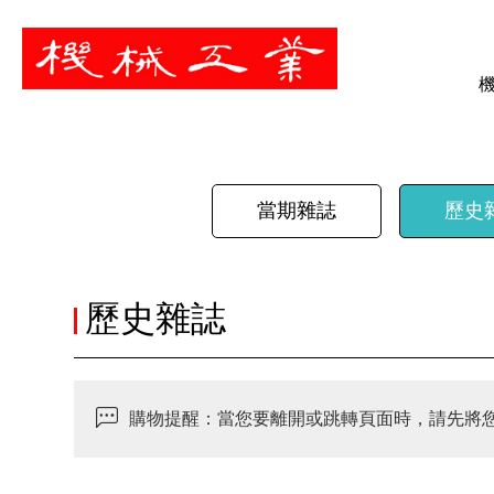
暫停
當期雜誌
歷史
歷史雜誌
購物提醒：當您要離開或跳轉頁面時，請先將