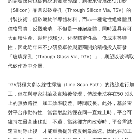
的開發技術也從傳統的金屬導線，到後來發展出使用矽
（Silicon）晶圓以矽穿孔（Through Silicon Via, TSV）的
封裝技術，但矽屬於半導體材料，而非一種電性絕緣體且
價格昂貴，反觀玻璃，不但是一種絕緣體，同時還具有可
大面積生產、製程步驟少、化學穩定性高、低成本等特
性，因此近年來不少研發單位與廠商開始積極投入研發
「玻璃穿孔（Through Glass Via, TGV）」，期望以玻璃取
代矽作為中介層。
TGV製程大多以線性掃描（Line-Scan Path）的路線進行加
工，但在與專家討論及實驗後發現，傳統走法存在50 %以
上的無效路徑，加工效率較差、時間較長。此外，基於雷
射平台作動特性，當雷射點路徑在同一直線上時，平台可
維持在最高速移動，不過，當路徑方向改變時，平台需減
速直到靜止後，才能重新提升速度到最高速。因此在加工