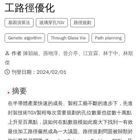
工路徑優化
基因演算法
玻璃穿孔TGV
路徑規劃
Genetic algorithm
Through Glass Via
Path planning
作者
陳穎融
、
孫翊淳
、
曾介亭
、
江宜霖
、
林于中
、
林順
傑
刊登日期：2024/02/01
摘要
在半導體產業快速的成長、製程工藝不斷的進步下，先進
封裝技術TGV製程每次需要規劃的孔位數量也從數十萬點
上升至百萬點，該如何在點數規模如此龐大下找到一有效
最佳加工路徑儼然成為一大議題。路徑規劃問題被歸類於