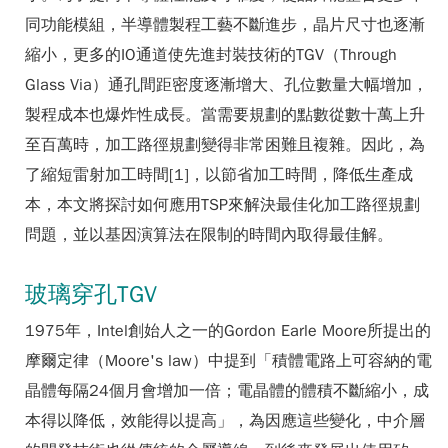
同功能模組，半導體製程工藝不斷進步，晶片尺寸也逐漸
縮小，更多的IO通道使先進封裝技術的TGV（Through
Glass Via）通孔間距密度逐漸增大、孔位數量大幅增加，
製程成本也爆炸性成長。當需要規劃的點數從數十萬上升
至百萬時，加工路徑規劃變得非常困難且複雜。因此，為
了縮短雷射加工時間[1]，以節省加工時間，降低生產成
本，本文將探討如何應用TSP來解決最佳化加工路徑規劃
問題，並以基因演算法在限制的時間內取得最佳解。
玻璃穿孔TGV
1975年，Intel創始人之一的Gordon Earle Moore所提出的
摩爾定律（Moore's law）中提到「積體電路上可容納的電
晶體每隔24個月會增加一倍；電晶體的體積不斷縮小，成
本得以降低，效能得以提高」，為因應這些變化，中介層