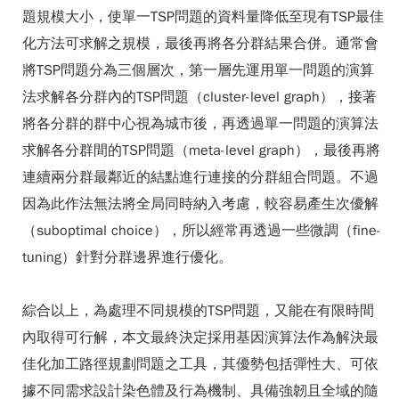
題規模大小，使單一TSP問題的資料量降低至現有TSP最佳
化方法可求解之規模，最後再將各分群結果合併。通常會
將TSP問題分為三個層次，第一層先運用單一問題的演算
法求解各分群內的TSP問題（cluster-level graph），接著
將各分群的群中心視為城市後，再透過單一問題的演算法
求解各分群間的TSP問題（meta-level graph），最後再將
連續兩分群最鄰近的結點進行連接的分群組合問題。不過
因為此作法無法將全局同時納入考慮，較容易產生次優解
（suboptimal choice），所以經常再透過一些微調（fine-
tuning）針對分群邊界進行優化。
綜合以上，為處理不同規模的TSP問題，又能在有限時間
內取得可行解，本文最終決定採用基因演算法作為解決最
佳化加工路徑規劃問題之工具，其優勢包括彈性大、可依
據不同需求設計染色體及行為機制、具備強韌且全域的隨