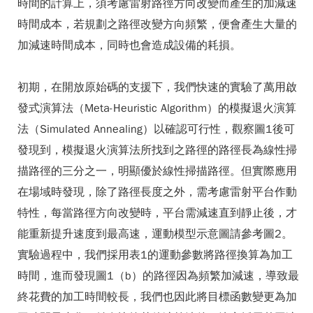
時間的計算上，須考慮雷射路徑方向改變而產生的加減速
時間成本，若規劃之路徑改變方向頻繁，便會產生大量的
加減速時間成本，同時也會造成設備的耗損。
初期，在開放原始碼的支援下，我們快速的實驗了萬用啟
發式演算法（Meta-Heuristic Algorithm）的模擬退火演算
法（Simulated Annealing）以確認可行性，觀察圖1後可
發現到，模擬退火演算法所找到之路徑的路徑長為線性掃
描路徑的三分之一，明顯優於線性掃描路徑。但實際應用
在場域時發現，除了路徑長度之外，需考慮雷射平台作動
特性，每當路徑方向改變時，平台需減速直到靜止後，才
能重新提升速度到最高速，運動模型示意圖請參考圖2。
實驗過程中，我們採用表1的運動參數將路徑換算為加工
時間，進而發現圖1（b）的路徑因為頻繁加減速，導致最
終花費的加工時間較長，我們也因此將目標函數變更為加