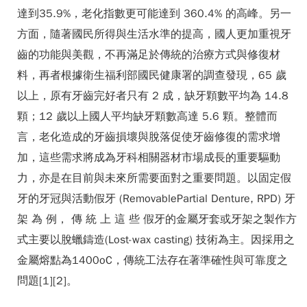
達到35.9%，老化指數更可能達到 360.4% 的高峰。另一
方面，隨著國民所得與生活水準的提高，國人更加重視牙
齒的功能與美觀，不再滿足於傳統的治療方式與修復材
料，再者根據衛生福利部國民健康署的調查發現，65 歲
以上，原有牙齒完好者只有 2 成，缺牙顆數平均為 14.8
顆；12 歲以上國人平均缺牙顆數高達 5.6 顆。整體而
言，老化造成的牙齒損壞與脫落促使牙齒修復的需求增
加，這些需求將成為牙科相關器材市場成長的重要驅動
力，亦是在目前與未來所需要面對之重要問題。以固定假
牙的牙冠與活動假牙 (RemovablePartial Denture, RPD) 牙
架 為 例， 傳 統 上 這 些 假牙的金屬牙套或牙架之製作方
式主要以脫蠟鑄造(Lost-wax casting) 技術為主。因採用之
金屬熔點為1400oC，傳統工法存在著準確性與可靠度之
問題[1][2]。