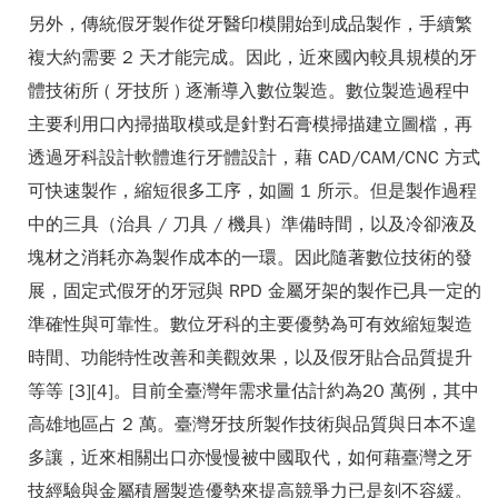
另外，傳統假牙製作從牙醫印模開始到成品製作，手續繁
複大約需要 2 天才能完成。因此，近來國內較具規模的牙
體技術所 ( 牙技所 ) 逐漸導入數位製造。數位製造過程中
主要利用口內掃描取模或是針對石膏模掃描建立圖檔，再
透過牙科設計軟體進行牙體設計，藉 CAD/CAM/CNC 方式
可快速製作，縮短很多工序，如圖 1 所示。但是製作過程
中的三具（治具 / 刀具 / 機具）準備時間，以及冷卻液及
塊材之消耗亦為製作成本的一環。因此隨著數位技術的發
展，固定式假牙的牙冠與 RPD 金屬牙架的製作已具一定的
準確性與可靠性。數位牙科的主要優勢為可有效縮短製造
時間、功能特性改善和美觀效果，以及假牙貼合品質提升
等等 [3][4]。目前全臺灣年需求量估計約為20 萬例，其中
高雄地區占 2 萬。臺灣牙技所製作技術與品質與日本不遑
多讓，近來相關出口亦慢慢被中國取代，如何藉臺灣之牙
技經驗與金屬積層製造優勢來提高競爭力已是刻不容緩。