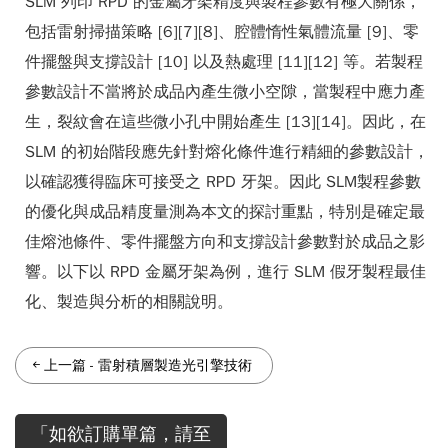
SLM 列印 RPD 的金屬牙架精度與製程參數有極大關係，
包括雷射掃描策略 [6][7][8]、腔體惰性氣體流量 [9]、零
件擺盤與支撐設計 [10] 以及熱處理 [11][12] 等。若製程
參數設計不當將於成品內產生微小空隙，當製程中應力產
生，裂紋會在這些微小孔中開始產生 [13][14]。因此，在
SLM 的初始階段應先針對熔化條件進行精細的參數設計，
以確認獲得臨床可接受之 RPD 牙架。因此 SLM製程參數
的優化與成品精度量測為本文的探討重點，特別是確定最
佳熔池條件、零件擺盤方向和支撐設計參數對於成品之影
響。以下以 RPD 金屬牙架為例，進行 SLM 假牙製程最佳
化、製造與分析的相關說明。
上一篇
-
雷射積層製造光引擎技術
「如欲訂購單篇，請至