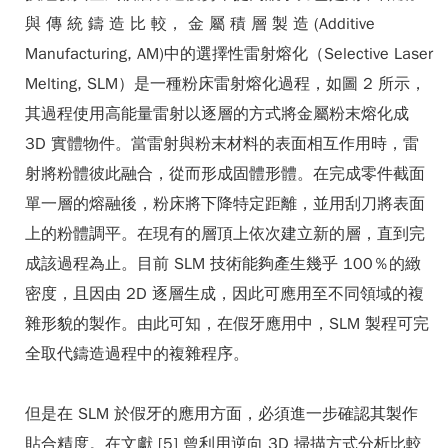
與 傳 統 鑄 造 比 較， 金 屬 積 層 製 造 (Additive
Manufacturing, AM)中的選擇性雷射熔化（Selective Laser
Melting, SLM）是一種粉床雷射熔化過程，如圖 2 所示，
其過程使用高能量雷射以逐層的方式將金屬粉末熔化成
3D 實體物件。當雷射與粉末材料的表面相互作用時，雷
射將粉體彼此融合，從而形成固體形體。在完成零件截面
單一層的熔融後，粉床將下降特定距離，並用刮刀將表面
上的粉體調平。在現有的層頂上依次建立新的層，直到完
成該過程為止。目前 SLM 技術能夠產生幾乎 100％的緻
密度，且因由 2D 逐層生成，因此可應用至不同領域的複
雜形貌的製作。由此可知，在假牙應用中，SLM 製程可完
全取代鑄造過程中的複雜程序。
但是在 SLM 於假牙的應用方面，必須進一步確認其製作
貼合精度。在文獻 [5] 曾利用逆向 3D 掃描方式分析比較