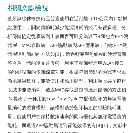
相關文獻檢視
藍牙無線傳輸技術已普遍使用在近距離（10公尺內）點對
點應用上，關於傳輸時減少能源消耗的技巧有很多種，分
析傳輸協定從底層到上層而言可區分為以下4類包含PHY硬
體層、MAC存取層、APP驅動層與APP應用層；仰賴PHY硬
體層達到節能的方法如[2]，透過藍芽與無線WIFI硬體普遍
整合為一體的單晶片優勢，利用了配備藍牙與WLAN接口
的移動設備的多無線電功能，根據每個節點的頻寬需求動
態地重組集群，能源使用和應用類型，利用頻段共享協作
以減少能源消耗。透過MAC存取層控制達到節能的方法如
[3]提出了一種用於Low-Duty-Cycle中配備藍牙的無線電能
量消耗的現實模型，該模型基於藍牙模組的經驗能耗測
量，能使用戶在保持數據速率的同時優化其無線電通信的
能耗。而透過APP驅動層達到節能效果的有[4][5]，文獻中