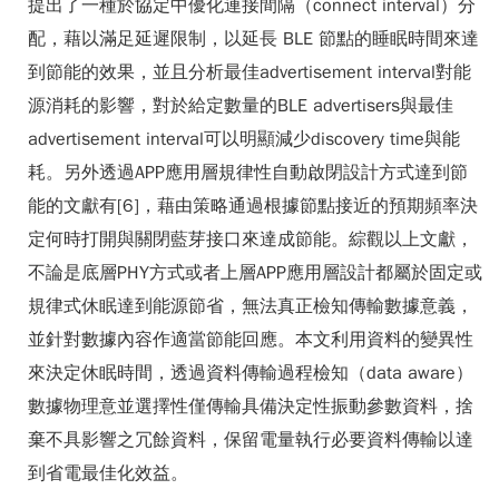
提出了一種於協定中優化連接間隔（connect interval）分
配，藉以滿足延遲限制，以延長 BLE 節點的睡眠時間來達
到節能的效果，並且分析最佳advertisement interval對能
源消耗的影響，對於給定數量的BLE advertisers與最佳
advertisement interval可以明顯減少discovery time與能
耗。另外透過APP應用層規律性自動啟閉設計方式達到節
能的文獻有[6]，藉由策略通過根據節點接近的預期頻率決
定何時打開與關閉藍芽接口來達成節能。綜觀以上文獻，
不論是底層PHY方式或者上層APP應用層設計都屬於固定或
規律式休眠達到能源節省，無法真正檢知傳輸數據意義，
並針對數據內容作適當節能回應。本文利用資料的變異性
來決定休眠時間，透過資料傳輸過程檢知（data aware）
數據物理意並選擇性僅傳輸具備決定性振動參數資料，捨
棄不具影響之冗餘資料，保留電量執行必要資料傳輸以達
到省電最佳化效益。