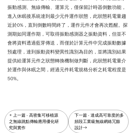
振動感測、無線傳輸、運算元，僅保留計時器倒數功能，
進入休眠後系統達到最少元件運作狀態，此狀態耗電量趨
近於0%，直到倒數時間終了，運作元件才會再次甦醒。探
測期如同運作期，可取得振動感測器之振動資料，但並不
會將資料透過藍芽傳送，而僅於計算元件中完成振動數據
預處理，達到振動資料變異性識別為目的，並將識別結果
提供給運算元件之狀態轉換機制做判斷，此狀態耗電量介
於運作與休眠之間，經過元件耗電規格分析之耗電程度是
50%。
上一篇
-
高密集可移植源
下一篇
-
達成高可靠度的多
之無線跳點傳輸應用優化研
頻段工業級無線網絡冗餘
究與實作
設計