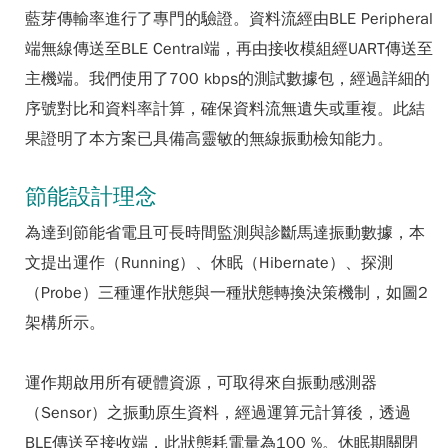
藍芽傳輸率進行了專門的驗證。資料流經由BLE Peripheral
端無線傳送至BLE Central端，再由接收模組經UART傳送至
主機端。我們使用了700 kbps的測試數據包，經過詳細的
序號對比和資料率計算，確保資料流無遺失或重複。此結
果證明了本方案已具備高靈敏的無線振動檢知能力。
節能設計理念
為達到節能省電且可長時間監測與診斷馬達振動數據，本
文提出運作（Running）、休眠（Hibernate）、探測
（Probe）三種運作狀態與一種狀態轉換決策機制，如圖2
架構所示。
運作期啟用所有硬體資源，可取得來自振動感測器
（Sensor）之振動原生資料，經過運算元計算後，透過
BLE傳送至接收端，此狀態耗電量為100 %。休眠期關閉