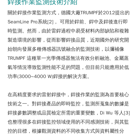
銲接作業監測技術介紹
關於銲接作業監測方式，德國大廠TRUMPF於2012提出的
SeamLine Pro系統[2]， 可用於銲前、銲中及銲後進行即
時監測。然而，由於雷銲過程中易受材料內部缺陷和複雜
製造環境的影響，從而影響銲接品質，近期國外的研究開
始朝向發展多種傳感器訊號融合的監測技術，以彌補像
TRUMPF 這種單一光學傳感器無法有效分析融池、金屬蒸
氣等情況導致監測性能不足的問題，但目前只能應用於低
功率(3000~4000 W)銲接的解決方案。
在高精度要求的雷射銲接中，銲接作業的監測為首要核心
技術之一。對銲接產品的即時監控，監測所蒐集的數據是
銲接參數調整或品質檢定所需的重要變數，Di Wu 等人[3]
也整理很多在銲接監控領域使用的不同感測技術，與其監
控的目標，根據觀測資料的不同收集方式與資料屬性分