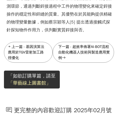
測環節，通過判斷銲接過程中工件的物理變化來確定銲接
操作的穩定性和銲縫的質量。其優勢在於其能夠提供精確
的物理變量數據，例如蔡宗穎等人[5] 提出透過接觸式探
針探知物件作用力，供判斷實質銲接與否。
上一篇
-
基因演算法
下一篇
-
超效率佈署AI-BOT流程
應用於TGV雷射加工路
自動化機器人技術與製造應用實
徑優化
例
「如欲訂購單篇，請至
「華藝線上圖書館」
更完整的內容歡迎訂購 2025年02月號