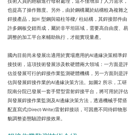
技術人員的經驗進行母材處理，這不僅增加了人力需求，
也提高了操作難度。另外，由於鋼構屬於結構較為複雜之
銲接產品，如H 型鋼與箱柱等樑/ 柱結構，其銲接部件由
許多鋼板交錯而成，屬於非平坦區域，需要高自由度、易
調整的加工平台來輔助執行，才能實現量產。
國內目前尚未發展出適用於實場應用的AI邊緣決策精準銲
接技術，這項技術發展涉及軟硬體兩大領域：一方面是評
估並發展可行的銲接作業監測硬體機構，另一方面則是評
估與發展銲接作業的AI邊緣決策方法。如圖2 所示，工研
院南分院已發展一套手臂型雷射銲接平台，將可用於評估
與發展銲接作業監測及AI邊緣決策方法，透過機械手臂搭
配直寫式(Direct-Write)雷射銲接頭，可因應不同待銲物形
貌調整姿態驗證銲接效果。