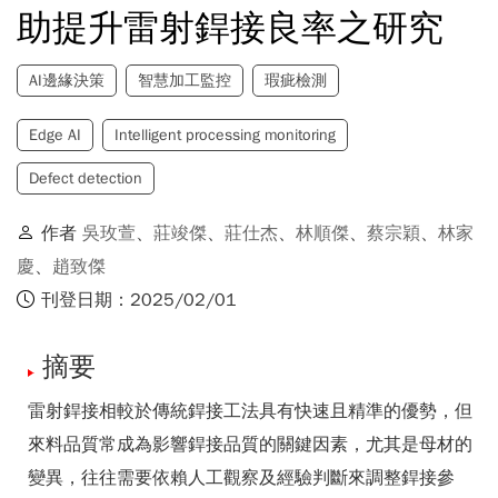
助提升雷射銲接良率之研究
AI邊緣決策
智慧加工監控
瑕疵檢測
Edge AI
Intelligent processing monitoring
Defect detection
作者
吳玫萱
、
莊竣傑
、
莊仕杰
、
林順傑
、
蔡宗穎
、
林家
慶
、
趙致傑
刊登日期：2025/02/01
摘要
雷射銲接相較於傳統銲接工法具有快速且精準的優勢，但
來料品質常成為影響銲接品質的關鍵因素，尤其是母材的
變異，往往需要依賴人工觀察及經驗判斷來調整銲接參