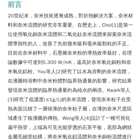
前言
20世紀末，奈米技術逐漸成熟，對於熱解決方案，奈米材
料和奈米流體的研究非常重要。在歷史上，Choi[1]是第一
位使用氧化銅奈米流體和二氧化鈦奈米流體來探索奈米流
體導熱性的人，改善了先前微米級和毫米級顆粒的不足。
目前在奈米材料中，石墨烯奈米粉的導熱效率最好，在理
論數據中可達到5,300 W/mK，遠高於奈米氧化銅粉和奈
米氧化鋁粉。You等人[2]研究了以水為溶劑的奈米流體，
在沸騰時溶劑中奈米粉體對臨界熱通量的影響，研究結果
發現奈米流體的臨界熱通量約為純水的兩倍。Kwark等人
[3]研究了低濃度(≤1g/L)的奈米流體，發現奈米粒子在受
熱表面沉積了一層很薄的奈米粒子層，在薄的奈米尺度區
域產生了核沸騰的傳熱。Wong等人[4]設計了一種可視化
扁平熱管，上端為可見光能穿透的石英平板，底部為網狀
金屬毛細管結構，將奈米氧化鋁流體和奈米銅粉流體進行