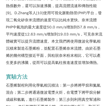
熱係數外，還可以加速沸騰，提高流體流速和傳熱性能
[9]。D.Zhang等人[10]使用可視化脈動熱管(PHP)平台，發
現二氧化矽奈米流體的速度可以比純水更快。奈米流體
PHP中氣泡的最大速度從50.0 mm/s增加到57.8 mm/s，
平均速度從12.63 mm/s增加到19.03 mm/s，可見奈米流
體確實可以提升流體速度。本文我們將使用微波化學氣相
沉積來製造石墨烯粉，並配置石墨烯奈米流體。由於石墨
烯的幾何構型接近平面，與粒狀奈米粉末相比，它可以產
生更多的沸騰，從而可以提高氣柱推進速度並增加傳熱。
實驗方法
石墨烯製程利用化學氣相沉積法：第一步將將甲烷和氮氣
混合；第二步將通過微波電漿火炬，在電漿下將甲烷分解
成碳和氫氣，進行石墨烯製作；第三步則利用真空幫浦和