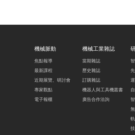
機械脈動
機械工業雜誌
焦點報導
當期雜誌
智
最新課程
歷史雜誌
先
近期展覽、研討會
訂購雜誌
運
專家觀點
機器人與工具機叢書
自
電子報櫃
廣告合作洽詢
智
無
軌
技