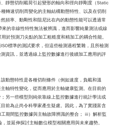
態切削載荷引起變形的軸向和徑向靜剛度（Static
、在各種轉速切削而變化的主軸結構動態特性、以及在切削
自然頻率、動剛性和阻尼比在內的動態性能可以透過常
削所帶來的非線性特性無法被辨識，進而影響純量測法或線
動誤差，可用於預測刀尖點的加工粗糙度和精加工的耦合性能。
ISO標準的測試要求，但這些檢測過程繁雜，且所檢測
檢測資訊，並透過線上監控數據進行後續加工應用的評
，該動態特性是各種切削條件（例如速度，負載和溫
擬主軸特性變化，從而應用於主軸健康監測。在目前的
滑；另一些模型則純依靠線上監控數據進行統計學法或
至目前為止尚令科學家產生疑慮。因此，為了實踐富含
工期間監控數據與主軸故障辨識的整合； iii）解析監
論，並延伸探討主軸數位模型相關應用與未來趨勢。