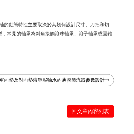
軸的動態特性主要取決於其幾何設計尺寸、刀把和切
型，常見的軸承為斜角接觸滾珠軸承、滾子軸承或圓錐
單向墊及對向墊液靜壓軸承的薄膜節流器參數設計
回文章內容列表