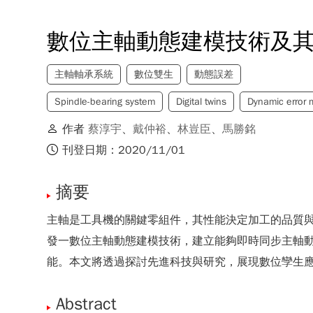
數位主軸動態建模技術及
主軸軸承系統
數位雙生
動態誤差
Spindle-bearing system
Digital twins
Dynamic error 
作者
蔡淳宇
、
戴仲裕
、
林豈臣
、
馬勝銘
刊登日期：2020/11/01
摘要
主軸是工具機的關鍵零組件，其性能決定加工的品質
發一數位主軸動態建模技術，建立能夠即時同步主軸
能。本文將透過探討先進科技與研究，展現數位孿生
Abstract