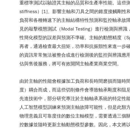
重標準測試以驗證其主軸的品質和生產率性能。這些測
stiffness）[1]、影響主軸和刀具之間的錐度
負荷和各種轉速下的主軸結構特性預測和監控軸承故
見的敲擊模態測試（Modal Testing）進行
性簡化模型的誤差與預測不準確。主軸的動態精度（Spind
再者，通過檢查最大扭矩，功率和抗振顫性來進一步確
的資訊常常無法被整合或進行檢測後的監控與辨識應
估與售後服務，將可有效開闊主軸產業商業空間。
由於主軸的性能會根據加工負荷和長時間磨損而隨時
度）耦合而成，而這些切削條件會導致軸承剛度和阻
先進技術中，部分研究專注於主軸軸承系統的特定性
人工智慧模型訓練來預測主軸故障可能性，但是此類
物理意義且可靠度佳的數位主軸模型，需要透過三個關鍵
控數據並隨時更新主軸動態模型參數。因此，本文將以