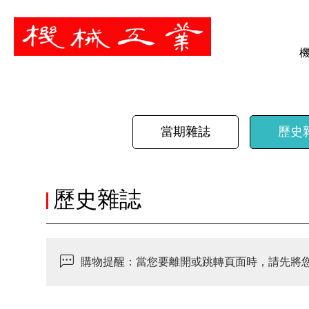
暫停
當期雜誌
歷史
歷史雜誌
購物提醒：當您要離開或跳轉頁面時，請先將