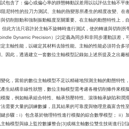
試包含了：偏心或偏心率的靜態轉動誤差用以以評估主軸不平衡、靜
接觸剛性和阻尼特性的拉刀力測試、主軸的熱變形所產生的精度改變
障與切削顫動和強制振動幅度至關重要。在主軸的動態特性上，
檢測與辨識，但此方法只容許於主軸不旋轉時進行測試，使的轉速與切
le Dynamic Precision）[2]定義為同步和非同步運
定主軸性能，以確定其材料去除性能。主軸的性能必須符合多項
用。因此，透過建立一套數位主軸模型記錄如上述所提及之出廠
間變化，當前的數位主軸模型不足以精確地預測主軸的動態特性
尼產生結構非線性狀態，數位主軸模型需考慮各種切削條件來模
能模擬，例如軸承組合特性、軸承預壓特性、滾珠軸承缺陷和潤
方法需要大量的訓練數據，且其結果的可靠度與物理意義富含性
步驟：i）包含基於物理特性進行模擬的綜合數學模型； ii）加
主軸模型與線上監控數據整合[3]或稱主軸數位雙生技術進行討