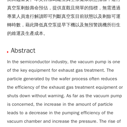
真空泵剩餘壽命預估，提供直觀且簡單的指標，無需透過
專業人員進行解讀即可判斷真空泵目前狀態以及剩餘可運
轉時數，藉此降低真空泵提早下機以及無預警跳機所衍生
的維運及生產成本。
Abstract
In the semiconductor industry, the vacuum pump is one
of the key equipment for exhaust gas treatment. The
particle generated by the wafer process often reduces
the efficiency of the exhaust gas treatment equipment or
shuts down without warning. As far as the vacuum pump
is concerned, the increase in the amount of particle
leads to a decrease in the pumping efficiency of the
vacuum chamber and increase the pressure. The rise of