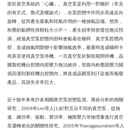
當於真空系統的「心臟」。真空泵是利用一對螺杆（常見
的有爪式、魯式及螺旋式），在泵腔體中作同步高速反向
旋轉，從而產生吸氣和排氣作用的一種抽氣設備。然而，
粉塵的黏稠性與顆粒大小不一，產生頻率與密度也無法預
測，經過真空泵腔體內部時會黏著在螺桿、真空泵腔體內
部，造成抽氣間隙變小影響抽氣效率，嚴重時造成螺桿卡
死甚至使得真空泵停機。一旦真空泵於製程期間停機，晶
圓製程機台腔體內部壓力無法維持，管路內粉塵因壓力關
係回灌到製程機台腔體內，將造成晶圓受到汙染進而報廢
產品，其損失非常巨大。
近十餘年來有許多相關真空泵狀態監測、壽命分析的相關
研究，2004年Lim等人[1]針對五台不同的真空泵，從抽
速、總功率、振動、聲功率、極限壓力等物理量進行真空
泵運轉老化的關聯性研究。2005年Thanagasundram等人