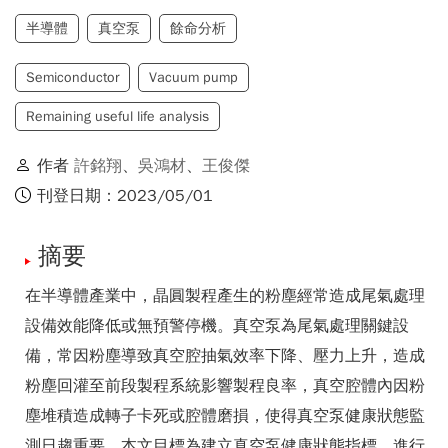
半導體
真空泵
餘命分析
Semiconductor
Vacuum pump
Remaining useful life analysis
作者
許銘翔
、
吳鴻材
、
王俊傑
刊登日期：2023/05/01
摘要
在半導體產業中，晶圓製程產生的粉塵經常造成尾氣處理
設備效能降低或無預警停機。真空泵為尾氣處理關鍵設
備，常因粉塵導致真空腔抽氣效率下降、壓力上升，造成
粉塵回灌至前段製程系統影響製程良率，真空腔體內因粉
塵堆積造成轉子卡死或腔體磨損，使得真空泵健康狀態監
測日趨重要。本文目標為建立真空泵健康狀態指標，進行