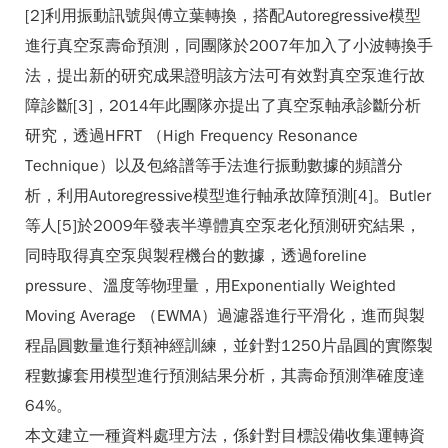
[2]利用振動訊號與傅立葉轉換，搭配Autoregressive模型
進行真空泵壽命預測，同團隊於2007年加入了小波轉換手
法，提出新的研究成果證明該方法可有效對真空泵進行故
障診斷[3]，2014年此團隊亦提出了真空泵軸承診斷分析
研究，透過HFRT （High Frequency Resonance
Technique）以及包絡譜等手法進行振動數據的頻譜分
析，利用Autoregressive模型進行軸承故障預測[4]。Butler
等人[5]於2009年發表半導體真空泵老化預測研究結果，
同時取得真空泵與製程機台的數據，透過foreline
pressure、溫度等物理量，用Exponentially Weighted
Moving Average （EWMA）過濾器進行平滑化，進而與製
程晶圓數量進行類神經訓練，並針對1250片晶圓的實際製
程數據套用模型進行預測結果分析，其壽命預測準確度達
64%。
本文建立一種資料處理方法，係針對目標設備收集運轉資