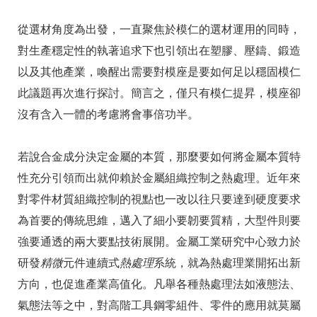
從選材角度為出發，一直聚焦於模仁的選材運用的同時，
對生產穩定性的執著追求下也引領出在塑膠、壓鑄、鍛造
以及其他產業，喚醒出需要對模座是要如何足以穩固模仁
此議題再次進行探討。簡言之，僅只有模仁提昇，模座卻
沒有含入一體的考慮將會事倍功半。
若說合金成分決定金屬的本質，那麼要如何將金屬本質特
性充分引領而出就仰賴於金屬組織控制之熱處理。近年來
對零件材質組織控制的視點也一改以往只要達到硬度要求
為首要的傳統思維，邁入了細小要韌要質精，大型件則要
強要通透的兩大要點技術展開。金屬工業研究中心致力於
研發
精微
元件連續式
熱處理
系統，就為熱處理業開拓出新
方向，也促進產業高值化。凡舉各種熱處理法如液態法、
氣態法等之中，對高階工具鋼零組件、零件的應用就莫屬