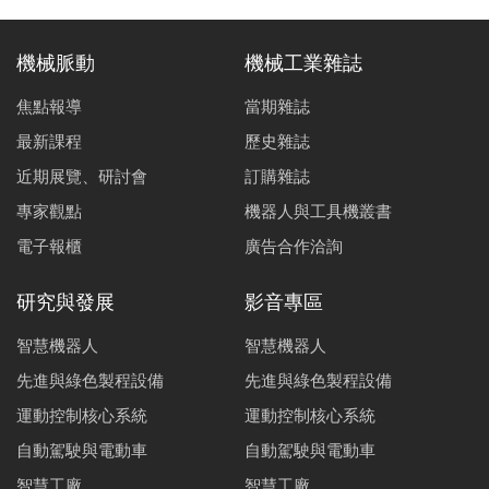
機械脈動
機械工業雜誌
焦點報導
當期雜誌
最新課程
歷史雜誌
近期展覽、研討會
訂購雜誌
專家觀點
機器人與工具機叢書
電子報櫃
廣告合作洽詢
研究與發展
影音專區
智慧機器人
智慧機器人
先進與綠色製程設備
先進與綠色製程設備
運動控制核心系統
運動控制核心系統
自動駕駛與電動車
自動駕駛與電動車
智慧工廠
智慧工廠