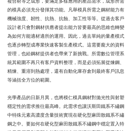
複合材等之成形，要滿足多樣應用的產品需求，成形所需
的模具必須充分發揮其功能。凡舉模具所需之鋼材能力有
機械強度、韌性、抗熱、抗蝕、加工性等等。從過去客戶
設計者只會對鋼材供應者提出能力皆要最高的思維也轉變
為如何方能適材適所的運用。因此，過去單純的量產模式
也逐步轉型成專業快速客製生產模式。這需要龐大的資料
管理，也給鋼材提供者也帶來了新挑戰。所需數位管理系
統其範圍不再只有客戶資料整理，而是必須拓展從煉鋼、
精煉、重溶到熱處理，還有自動化庫存倉到最終客戶訊息
等涵括全方位的範圍。
光學產品的日新月異，也將模仁模具鋼材對拋光性與射塑
穩定性的需求推往最高峰。此需求也讓沃斯田鐵系不繡鋼
中特殊元素高濃度含量技術實現在硬化型麻田散鐵系不繡
鋼之中。要如何在硬化型麻田散鐵系不繡鋼中穩定置入特