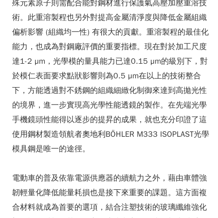
殊元素原子則需配合能對鋼材進行保護氣高壓加壓重溶技
術。此重溶製程也另外對提高金屬清淨度與降低金屬組織
偏析影響 (組織均一性) 有很大的貢獻。重溶製程的最佳化
能力，也成為對鋼廠評價的重要指標。現在對於加工尺度
達1-2 µm，光學模的量具能力已達0.15 µm的級別下，對
於模仁表面要求點狀影響則為0.5 µm在以上的技術整合
下，方能透過對不銹鋼的組織細緻化制御來達到高拋光性
的境界，進一步實現高光學性能透鏡的製作。在先端光學
手機鏡頭性能得以逐步的提昇的成果，就也充分印證了這
使用鋼材製造領航者奧地利BÖHLER M333 ISOPLAST光學
模具鋼是唯一的途徑。
電動車的普及依靠電源供應器的續航力之外，藉由車體強
韌輕量化降低能量耗損也是接下來重要的課題。這方面複
合材料就成為首要的選項，結合注塑技術的玻璃纖維強化