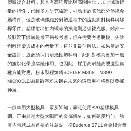
塑膠複合材料，其具有高強度比與高剛性比，加上減重輕
量的特性，已經多方研究驗證，可應用於取代部分傳統金
屬構件。但是玻璃纖維於射塑過程中的流動將對模具與螺
桿零件、塑膠射出缸內襯等的損傷則必須被克服。雖然一
般狀況下鍍層是最容易被考慮，但在需要考慮脫模、失效
剥離汙染與成本的考量下，這並非最佳解法。如果基於安
全設計，還必須採用耐燃性塑料時，此則對模具更加一層
的施以化學強腐蝕作用。也因此，採用高耐蝕高硬度型鋼
種方能對應。粉末製程煉鋼BÖHLER M368、M390
MICROCLEAN超微淨粉末鋼在未來的這應用裡將得以發揮
伸展。
一般車用大型模具，眾所皆知，廣泛使用P20塑膠模具
鋼。正由於是大型大斷面的金屬鋼材，如何硬度均勻、強
度均勻就成為首要的注意點。從Buderus 2711合金鎳含量