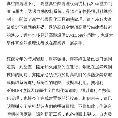
真空熱處理不可。高壓真空熱處理設備從初代3bar壓力到
9bar壓力，透過自動控制系統，昇溫冷卻快慢得以精準控
制下，開啟了新世代優質化工具鋼熱處理。這也為各大產
業奠定下穩固的基礎。透過高真空耐超高壓設備建構技術
的進步，近年也多見超高壓設備13-15bar的問世，也讓大
型件真空熱處理法得以在產業界一展身手。
綜觀今年的時局變動，淨零碳排、淨零綠生活已從口號到
定義、到盤查，開始如火如荼的在進行。鋼廠在提昇煉鋼
技術的同時，亦開始必須致力於對高耗能的高熱煉鋼熔爐
與循環系統進行系統性的廢熱回收與再利用。奧地利
BÖHLER也就因應而生全自動化煉鋼廠，得以進行全數位
化管理，也於今年完成建置並開始投產。相信未來，這已
明顯樹立了材料製造者們的明確目標。不僅如此，作為台
灣鋼材供應鏈一環的梧濟工業，也必須跟上腳步。自力發