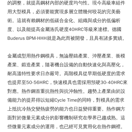
的調整，就提高鋼材內部的硬度均勻性。現今高級車組件
用大型模具，必須要能實現多層立體幾何咬花的完美藝
術。這就有賴鋼材的低碳合金化、組織與成分的低偏析
度、以及能提高金屬洛氏硬度40HRC等級來達標。德國
Buderus BPM-HHH就是為此而被開發，且具有諸多實績。
金屬成型用熱作鋼模具，無論壓鑄產業、沖壓產業、衝模
產業、鍛造產業，隨著機台設備的自動快速化與高壓化，
耐高溫特性要求日亦嚴苛。高階模具從早期低硬度的需求
也提昇至50-56HRC，快速模具也需採用預硬30-40HRC來
對應。熱作鋼首重抗熱性與抗沖蝕性。趨勢上產業由於設
備能力的提昇得以短縮Cycle Time的同時，對模具的需求
上抵抗冷熱交變熱疲勞的能力也日益變得重要。熱作鋼方
面對於微量元素成分的影響機制研究在學界已趨成熟。這
些微量元素成分的運用，也已經可見實用化在熱作鋼裡。