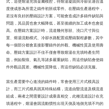
式，迫使熔湯充填金屬模腔，待熔湯凝固與冷卻至適合溫
度便成形為所需之鑄件初胚或零件。在壓鑄生產過程中，
若沒有良好的壓鑄設計方案，可能會造成許多鑄件缺陷與
問題，其品質也會大幅降低，甚至後續的加工成本也會提
高。在壓鑄方案設計時，流道幾何形狀、澆口尺寸與位
置、熔湯流動模式、冷卻水路配置或壓鑄製程參數，其中
每一個部分都會直接影響鑄件的外觀、機械性質及使用壽
命。壓鑄方案設計不佳不僅會導致熔湯在充填時產生問
題，例如裂痕、氣孔等諸多嚴重缺陷，而這些缺陷會使鑄
件外觀品質差、機械性質降低，而這些缺陷必須克服。
當生產需要中心進澆的鑄件時，常會使用三片式模具設
計，而三片式模具因其特殊結構，流道由豎流道及橫流道
組成，兩者之間需要設計成垂直相交，此種流道設計在充
填過程中，熔湯會因流動慣性出現天側及地側充填不均的