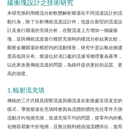
緩衝塊設計之技術研究
本研究係利用模流分析軟體解析熔湯在不同流道設計的流
動行為，除了分析傳統流道設計外，也提出新型的流道設
計及進行熔湯的充填分析，在豎流道上方增加一個緩衝
塊，並與傳統流道進行模腔充填時的模流分析結果比較，
觀察金屬熔湯於模腔內的流動情形，研究中是以氧化物濃
度高低與分布、熔湯位於澆口處的流速等物理量為基準，
以此來改善傳統流道的問題，為鑄件提供更好的品質、更
高的強度。
1.輻射流充填
傳統的三片式模具因豎流道與橫流道在銜接處呈現直交的
樣式，導致熔湯在充填時會因為流體的慣性先往零件天側
流動才向地側充填，造成充填不均的問題，使零件內的氧
化物容易集中於地側，且無法順利經由溢流槽排出，進而