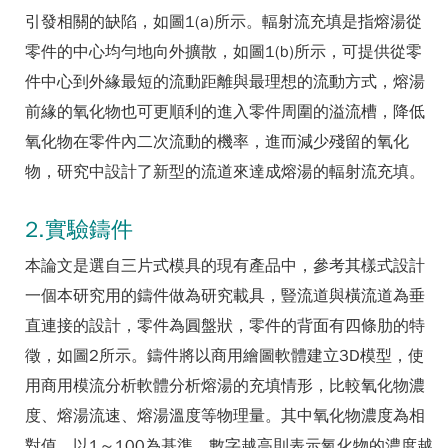
引發相關的缺陷，如圖1(a)所示。輻射流充填是指熔湯從
零件的中心均勻地向外擴散，如圖1(b)所示，可提供從零
件中心到外緣最短的流動距離與最理想的流動方式，熔湯
前緣的氧化物也可更順利的進入零件周圍的溢流槽，降低
氧化物在零件內二次流動的機率，進而減少殘留的氧化
物，研究中設計了新型的流道來達成熔湯的輻射流充填。
2.實驗鑄件
本論文是選自三片式模具的現有產品中，參考其樣式設計
一個本研究用的鑄件做為研究載具，豎流道與橫流道為垂
直連接的設計，零件為圓盤狀，零件的背面有四條肋的特
徵，如圖2所示。鑄件將以商用繪圖軟體建立3D模型，使
用商用模流分析軟體分析熔湯的充填情形，比較氧化物濃
度、熔湯流速、熔湯溫度等物理量。其中氧化物濃度為相
對值，以1～100為基準，數字越高則表示氧化物的濃度越