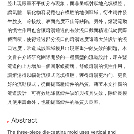
腔出現嚴重不平衡分布現象，而非呈輻射狀地充填模腔，
讓氣體、氧化物容易捲包在模腔的地側區域，衍生鑄件發
生脫皮、冷接紋、表面光度不佳等缺陷。另外，熔湯流動
的慣性作用也會讓熔湯通過的有效澆口截面積遠低於實際
截面積，使得通過部分澆口的熔湯速度遠遠大於設計的澆
口速度，常造成該區域模具出現嚴重沖蝕失效的問題。本
文旨在介紹研究團隊開發的一種新型的流道設計，即在豎
流道的上方增加一個圓形緩衝塊，舒緩熔湯的慣性作用，
讓熔湯得以輻射流模式充填模腔，獲得熔湯更均勻、更良
好的流動模式，從而提高壓鑄件的品質。藉著本文推廣的
流道設計，可有效地降低鑄件缺陷與模具失效，除延長模
具使用壽命外，也能提高鑄件的品質與良率。
Abstract
The three-piece die-casting mold uses vertical and