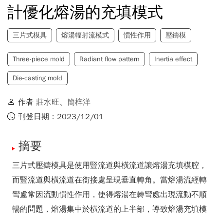
計優化熔湯的充填模式
三片式模具
熔湯輻射流模式
慣性作用
壓鑄模
Three-piece mold
Radiant flow pattern
Inertia effect
Die-casting mold
作者
莊水旺
、
簡梓洋
刊登日期：2023/12/01
摘要
三片式壓鑄模具是使用豎流道與橫流道讓熔湯充填模腔，
而豎流道與橫流道在銜接處呈現垂直轉角。當熔湯流經轉
彎處常因流動慣性作用，使得熔湯在轉彎處出現流動不順
暢的問題，熔湯集中於橫流道的上半部，導致熔湯充填模