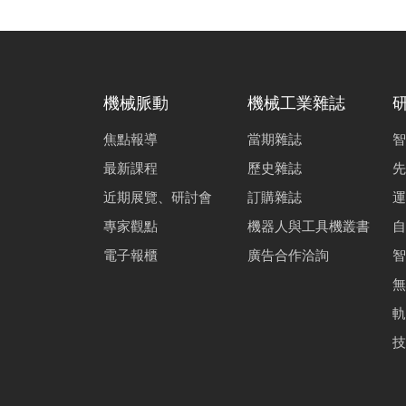
機械脈動
機械工業雜誌
焦點報導
當期雜誌
智
最新課程
歷史雜誌
先
近期展覽、研討會
訂購雜誌
運
專家觀點
機器人與工具機叢書
自
電子報櫃
廣告合作洽詢
智
無
軌
技