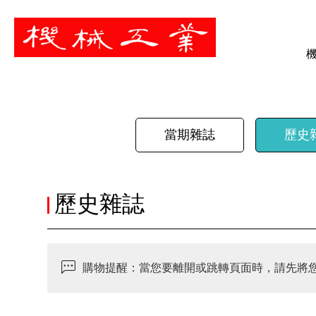
暫停
當期雜誌
歷史
歷史雜誌
購物提醒：當您要離開或跳轉頁面時，請先將