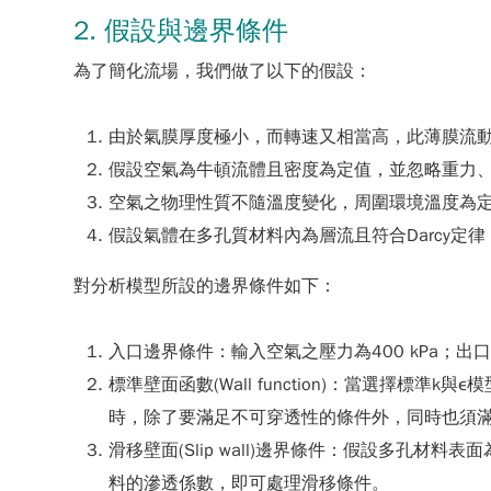
2. 假設與邊界條件
為了簡化流場，我們做了以下的假設：
由於氣膜厚度極小，而轉速又相當高，此薄膜流
假設空氣為牛頓流體且密度為定值，並忽略重力
空氣之物理性質不隨溫度變化，周圍環境溫度為
假設氣體在多孔質材料內為層流且符合Darcy定
對分析模型所設的邊界條件如下：
入口邊界條件：輸入空氣之壓力為400 kPa；出
標準壁面函數(Wall function)：當選擇標準
時，除了要滿足不可穿透性的條件外，同時也須
滑移壁面(Slip wall)邊界條件：假設多孔材料
料的滲透係數，即可處理滑移條件。