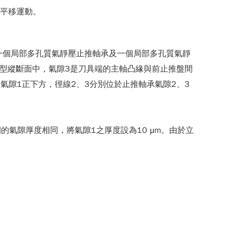
或平移運動。
一個局部多孔質氣靜壓止推軸承及一個局部多孔質氣靜
示模型縱斷面中，氣隙3是刀具端的主軸凸緣與前止推盤間
氣隙1正下方，徑線2、3分別位於止推軸承氣隙2、3
間的氣隙厚度相同，將氣隙1之厚度設為10 μm。由於立