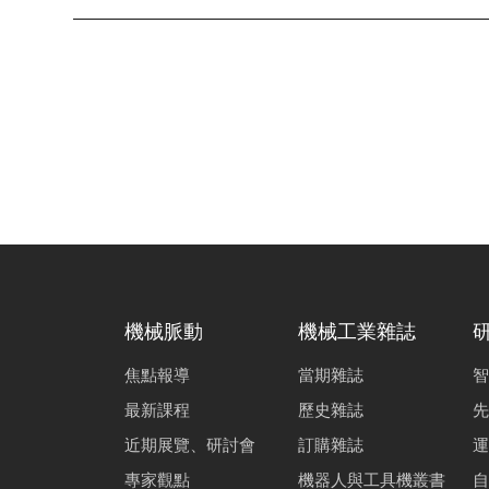
機械脈動
機械工業雜誌
焦點報導
當期雜誌
智
最新課程
歷史雜誌
先
近期展覽、研討會
訂購雜誌
運
專家觀點
機器人與工具機叢書
自