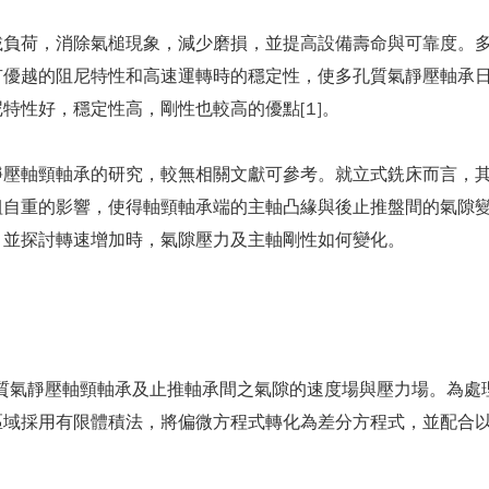
載負荷，消除氣槌現象，減少磨損，並提高設備壽命與可靠度。
有優越的阻尼特性和高速運轉時的穩定性，使多孔質氣靜壓軸承
特性好，穩定性高，剛性也較高的優點[1]。
靜壓軸頸軸承的研究，較無相關文獻可參考。就立式銑床而言，
組自重的影響，使得軸頸軸承端的主軸凸緣與後止推盤間的氣隙
，並探討轉速增加時，氣隙壓力及主軸剛性如何變化。
孔質氣靜壓軸頸軸承及止推軸承間之氣隙的速度場與壓力場。為處理
域採用有限體積法，將偏微方程式轉化為差分方程式，並配合以