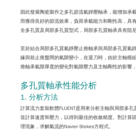
因此發展陶瓷製作之多孔節流氣靜壓軸承，能增加承
而獲得良好的節流效果，負荷承載能力和剛性高，具
全多孔質及局部多孔質型式，局部多孔質軸承具有阻尼
至於結合局部多孔質氣靜壓止推軸承與局部多孔質氣
緣與前止推盤間的氣隙變小，在退刀時，由於主軸模
推軸承氣隙厚度的變化對氣隙壓力及主軸剛性的影響
多孔質軸承性能分析
1. 分析方法
計算流力套裝軟體FLUENT是用來分析主軸與局部多
並計算速度和壓力，以得到最佳的收斂精度。對計算區
理現象，求解氣流的Navier-Stokes方程式。