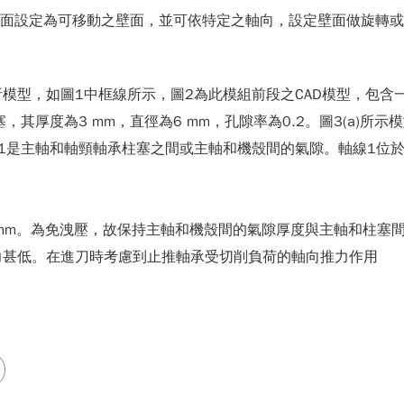
轉主軸的壁面設定為可移動之壁面，並可依特定之軸向，設定壁面做旋轉
模型，如圖1中框線所示，圖2為此模組前段之CAD模型，包含
其厚度為3 mm，直徑為6 mm，孔隙率為0.2。圖3(a)所
1是主軸和軸頸軸承柱塞之間或主軸和機殼間的氣隙。軸線1位於
0 mm。為免洩壓，故保持主軸和機殼間的氣隙厚度與主軸和柱塞
力甚低。在進刀時考慮到止推軸承受切削負荷的軸向推力作用