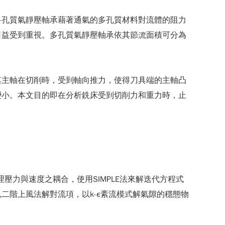
多孔質氣靜壓軸承藉著通氣的多孔質材料對流體的阻力
日益受到重視。多孔質氣靜壓軸承依其節流面積可分為
其主軸在切削時，受到軸向推力，使得刀具端的主軸凸
變小。本文目的即在分析銑床受到切削力和重力時，止
壓力與速度之耦合，使用SIMPLE法來解迭代方程式
二階上風法解對流項，以k-ε紊流模式解氣隙的穩態物