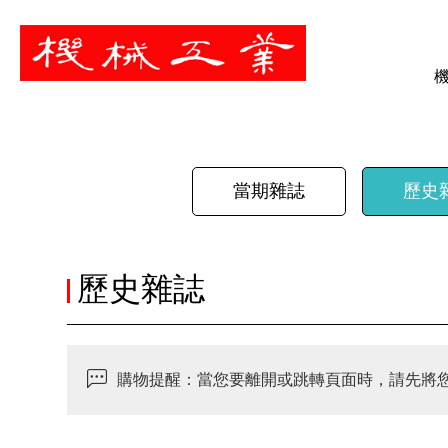
暫停
當期雜誌
歷史
歷史雜誌
購物提醒：當您要離開或跳轉頁面時，請先將