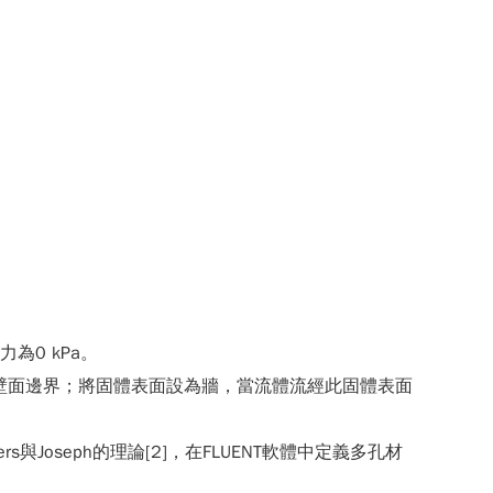
為0 kPa。
面函數來處理壁面邊界；將固體表面設為牆，當流體流經此固體表面
與Joseph的理論[2]，在FLUENT軟體中定義多孔材