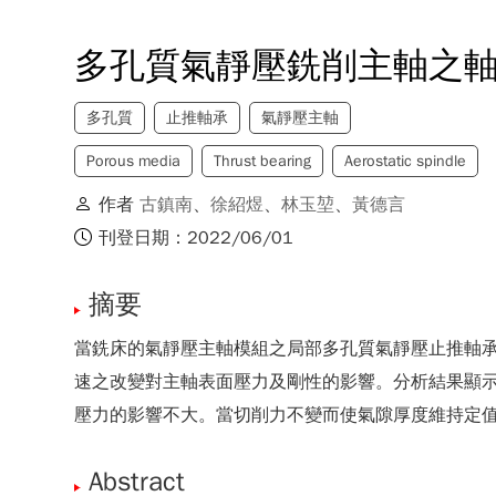
多孔質氣靜壓銑削主軸之
多孔質
止推軸承
氣靜壓主軸
Porous media
Thrust bearing
Aerostatic spindle
作者
古鎮南
、
徐紹煜
、
林玉堃
、
黃德言
刊登日期：2022/06/01
摘要
當銑床的氣靜壓主軸模組之局部多孔質氣靜壓止推軸
速之改變對主軸表面壓力及剛性的影響。分析結果顯
壓力的影響不大。當切削力不變而使氣隙厚度維持定
Abstract