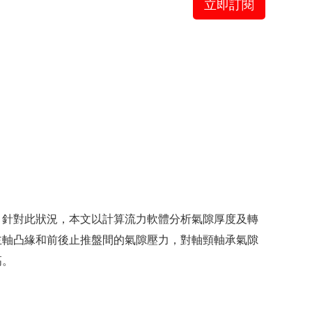
立即訂閱
。針對此狀況，本文以計算流力軟體分析氣隙厚度及轉
主軸凸緣和前後止推盤間的氣隙壓力，對軸頸軸承氣隙
高。