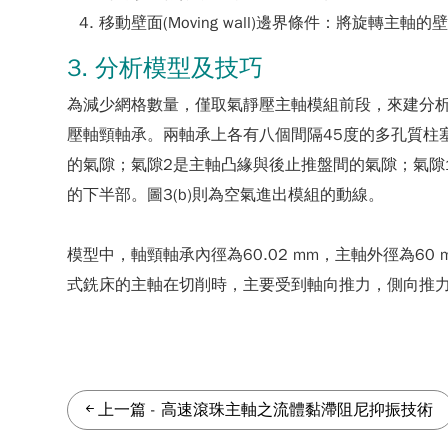
移動壁面(Moving wall)邊界條件：將旋
3. 分析模型及技巧
為減少網格數量，僅取氣靜壓主軸模組前段，來建分析
壓軸頸軸承。兩軸承上各有八個間隔45度的多孔質柱塞，
的氣隙；氣隙2是主軸凸緣與後止推盤間的氣隙；氣隙
的下半部。圖3(b)則為空氣進出模組的動線。
模型中，軸頸軸承內徑為60.02 mm，主軸外徑為6
式銑床的主軸在切削時，主要受到軸向推力，側向推
上一篇
-
高速滾珠主軸之流體黏滯阻尼抑振技術