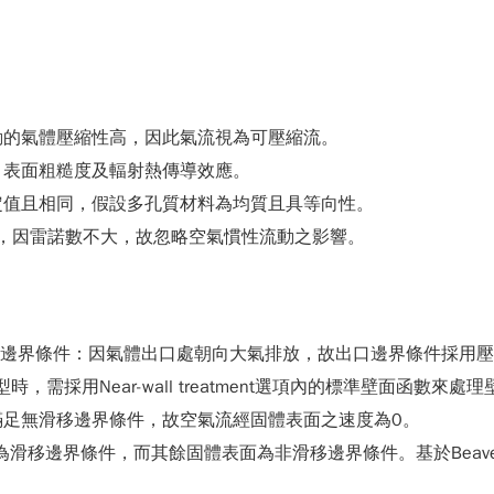
動的氣體壓縮性高，因此氣流視為可壓縮流。
、表面粗糙度及輻射熱傳導效應。
定值且相同，假設多孔質材料為均質且具等向性。
律，因雷諾數不大，故忽略空氣慣性流動之影響。
口邊界條件：因氣體出口處朝向大氣排放，故出口邊界條件採用壓力
k與ε模型時，需採用Near-wall treatment選項內的標準壁
滿足無滑移邊界條件，故空氣流經固體表面之速度為0。
表面為滑移邊界條件，而其餘固體表面為非滑移邊界條件。基於Beavers