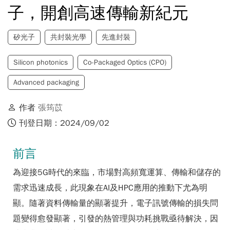
子，開創高速傳輸新紀元
矽光子
共封裝光學
先進封裝
Silicon photonics
Co-Packaged Optics (CPO)
Advanced packaging
作者
張筠苡
刊登日期：2024/09/02
前言
為迎接5G時代的來臨，市場對高頻寬運算、傳輸和儲存的
需求迅速成長，此現象在AI及HPC應用的推動下尤為明
顯。隨著資料傳輸量的顯著提升，電子訊號傳輸的損失問
題變得愈發顯著，引發的熱管理與功耗挑戰亟待解決，因