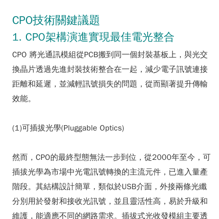
CPO技術關鍵議題
1. CPO架構演進實現最佳電光整合
CPO 將光通訊模組從PCB搬到同一個封裝基板上，與光交
換晶片透過先進封裝技術整合在一起，減少電子訊號連接
距離和延遲，並減輕訊號損失的問題，從而顯著提升傳輸
效能。
(1)可插拔光學(Pluggable Optics)
然而，CPO的最終型態無法一步到位，從2000年至今，可
插拔光學為市場中光電訊號轉換的主流元件，已進入量產
階段。其結構設計簡單，類似於USB介面，外接兩條光纖
分別用於發射和接收光訊號，並且靈活性高，易於升級和
維護，能適應不同的網路需求。插拔式光收發模組主要透