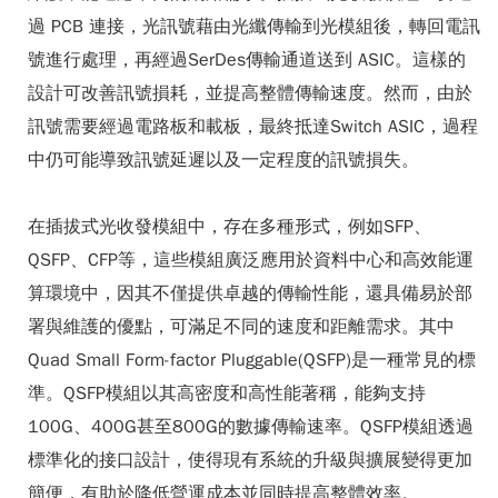
過 PCB 連接，光訊號藉由光纖傳輸到光模組後，轉回電訊
號進行處理，再經過SerDes傳輸通道送到 ASIC。這樣的
設計可改善訊號損耗，並提高整體傳輸速度。然而，由於
訊號需要經過電路板和載板，最終抵達Switch ASIC，過程
中仍可能導致訊號延遲以及一定程度的訊號損失。
在插拔式光收發模組中，存在多種形式，例如SFP、
QSFP、CFP等，這些模組廣泛應用於資料中心和高效能運
算環境中，因其不僅提供卓越的傳輸性能，還具備易於部
署與維護的優點，可滿足不同的速度和距離需求。其中
Quad Small Form-factor Pluggable(QSFP)是一種常見的標
準。QSFP模組以其高密度和高性能著稱，能夠支持
100G、400G甚至800G的數據傳輸速率。QSFP模組透過
標準化的接口設計，使得現有系統的升級與擴展變得更加
簡便，有助於降低營運成本並同時提高整體效率。