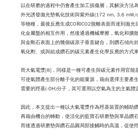
以在研磨的過程中仍會產生加工損傷層，其解決方法為拋光
外光誘發拋光墊氧化技術與紫外線(172 nm, 3.6 mW/
等物種，最後反應生成CO和CO2脫離表面而達到拋
化金屬盤的相互作用，然後通過機械摩擦，氧化和擴散
與金剛石表面上的幾個碳原子垂直鍵合，則鑽石傾向
氧化劑、或與組成鑽石的碳元素產生化學反應的方式
而大氣電漿[8]，同樣是一種可產生與碳元素作用官
可使氣體產生部分離子化的能量源，藉由選擇主要產
需要的羥基(-OH)分子，其可選用以空氣為主的主氣
因此，本文提出一種以大氣電漿作為羥基裝置的輔助
再藉由機台的轉動，使活化的藍寶石研磨墊與單晶鑽
而後透過研磨墊與鑽石晶圓局部接觸時的高溫，促使