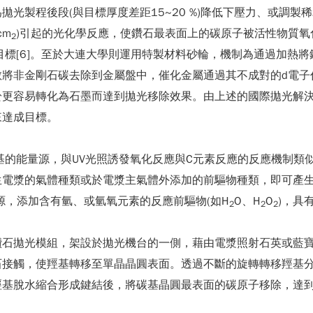
製程後段(與目標厚度差距15~20 %)降低下壓力、或調製稀
cm
)引起的光化學反應，使鑽石最表面上的碳原子被活性物質氧
2
光目標[6]。至於大連大學則運用特製材料砂輪，機制為通過加熱
將非金剛石碳去除到金屬盤中，催化金屬通過其不成對的d電子作
於更容易轉化為石墨而達到拋光移除效果。由上述的國際拋光解
來達成目標。
能基的能量源，與UV光照誘發氧化反應與C元素反應的反應機制類
生電漿的氣體種類或於電漿主氣體外添加的前驅物種類，即可產
體源，添加含有氫、或氫氧元素的反應前驅物(如H
O、H
O
)，具
2
2
2
鑽石拋光模組，架設於拋光機台的一側，藉由電漿照射石英或藍
石接觸，使羥基轉移至單晶晶圓表面。透過不斷的旋轉轉移羥基
羥基脫水縮合形成鍵結後，將碳基晶圓最表面的碳原子移除，達到