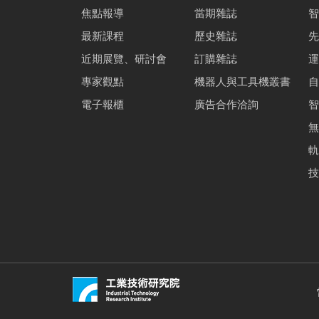
焦點報導
當期雜誌
智
最新課程
歷史雜誌
先
近期展覽、研討會
訂購雜誌
運
專家觀點
機器人與工具機叢書
自
電子報櫃
廣告合作洽詢
智
無
軌
技