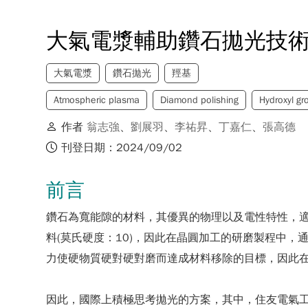
大氣電漿輔助鑽石拋光技
大氣電漿
鑽石拋光
羥基
Atmospheric plasma
Diamond polishing
Hydroxyl gr
作者
翁志強
、
劉展羽
、
李祐昇
、
丁嘉仁
、
張高德
刊登日期：2024/09/02
前言
鑽石為寬能隙的材料，其優異的物理以及電性特性，適
料(莫氏硬度：10)，因此在晶圓加工的研磨製程中
力使硬物質硬對硬對磨而達成材料移除的目標，因此
因此，國際上積極思考拋光的方案，其中，住友電氣工