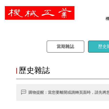
暫停
當期雜誌
歷史
歷史雜誌
購物提醒：當您要離開或跳轉頁面時，請先將