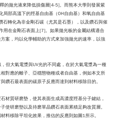
釋的拋光液來降低損傷層[4-5]。而熊本大學則發展紫
化局部高溫下的羥基自由基（OH自由基）和氧自由基
將鑽石轉化為非金剛石碳（尤其是石墨），以及鑽石與催
用在金剛石表面上[7]。如果拋光板的金屬結構適合
決方案，均以化學輔助的方式來加強拋光的速率，以強
似，但大氣電漿與UV光的不同處，在於大氣電漿為一種
生相對應的離子、亞穩態物種或者自由基，例如本文所
有與鑽石最表面的碳原子反應而達到材料移除目的。
寶石材質研磨墊，使其表面生成高濃度羥基分子鍵結，
分子使研磨墊以及待磨單晶鑽石表面累積足夠改質層。
材料移除平坦化效果，推估的反應則如圖1所示。