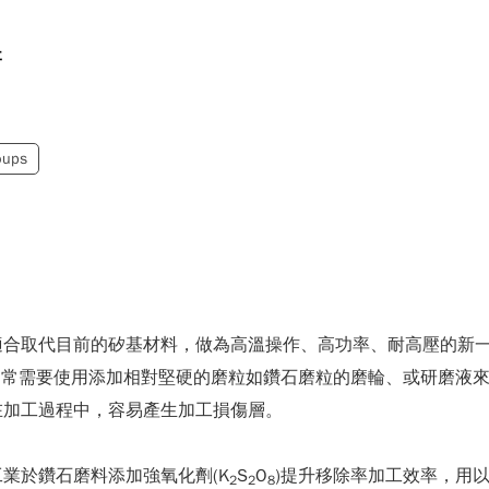
術
oups
合取代目前的矽基材料，做為高溫操作、高功率、耐高壓的新一代
，通常需要使用添加相對堅硬的磨粒如鑽石磨粒的磨輪、或研磨液
在加工過程中，容易產生加工損傷層。
業於鑽石磨料添加強氧化劑(K
S
O
)提升移除率加工效率，用
2
2
8