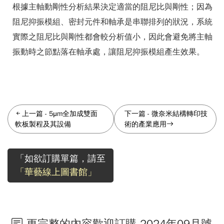
根據主軸動剛性分析結果決定適當的阻尼比與剛性；因為
阻尼抑振模組、密封元件和軸承是串聯排列的狀況，系統
實際之阻尼比與剛性都會較分析值小，因此會避免將主軸
振動時之節點落在軸承處，讓阻尼抑振模組產生效果。
上一篇
-
5μm全加成雙面
下一篇
-
微奈米結構轉印技
軟板製程及其設備
術的產業應用
「如欲訂購單篇，請至
「華藝線上圖書館」
更完整的內容歡迎訂購 2024年09月號