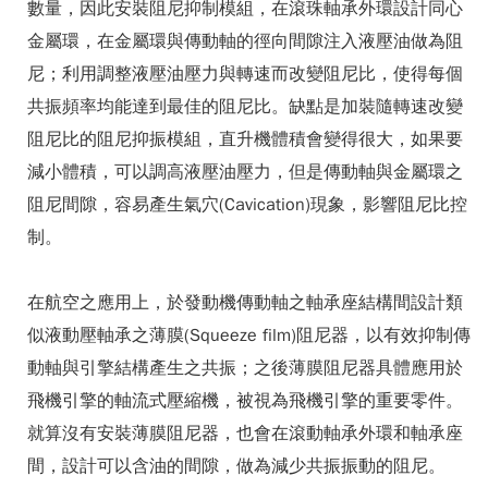
數量，因此安裝阻尼抑制模組，在滾珠軸承外環設計同心
金屬環，在金屬環與傳動軸的徑向間隙注入液壓油做為阻
尼；利用調整液壓油壓力與轉速而改變阻尼比，使得每個
共振頻率均能達到最佳的阻尼比。缺點是加裝隨轉速改變
阻尼比的阻尼抑振模組，直升機體積會變得很大，如果要
減小體積，可以調高液壓油壓力，但是傳動軸與金屬環之
阻尼間隙，容易產生氣穴(Cavication)現象，影響阻尼比控
制。
在航空之應用上，於發動機傳動軸之軸承座結構間設計類
似液動壓軸承之薄膜(Squeeze film)阻尼器，以有效抑制傳
動軸與引擎結構產生之共振；之後薄膜阻尼器具體應用於
飛機引擎的軸流式壓縮機，被視為飛機引擎的重要零件。
就算沒有安裝薄膜阻尼器，也會在滾動軸承外環和軸承座
間，設計可以含油的間隙，做為減少共振振動的阻尼。