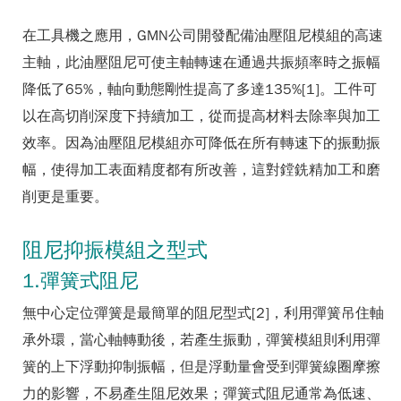
在工具機之應用，GMN公司開發配備油壓阻尼模組的高速
主軸，此油壓阻尼可使主軸轉速在通過共振頻率時之振幅
降低了65%，軸向動態剛性提高了多達135%[1]。工件可
以在高切削深度下持續加工，從而提高材料去除率與加工
效率。因為油壓阻尼模組亦可降低在所有轉速下的振動振
幅，使得加工表面精度都有所改善，這對鏜銑精加工和磨
削更是重要。
阻尼抑振模組之型式
1.彈簧式阻尼
無中心定位彈簧是最簡單的阻尼型式[2]，利用彈簧吊住軸
承外環，當心軸轉動後，若產生振動，彈簧模組則利用彈
簧的上下浮動抑制振幅，但是浮動量會受到彈簧線圈摩擦
力的影響，不易產生阻尼效果；彈簧式阻尼通常為低速、