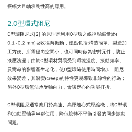
振幅大且軸承剛性高的應用。
2.O型環式阻尼
O型環阻尼式[2] 的原理是利用O型環之線徑壓縮量(約
0.1~0.2 mm)吸收徑向振動，優點包括:構造簡單、製造加
工方便、所需徑向空間小，也可同時做為密封元件，防止
液壓洩漏；由於O型環材質易受到環境溫度、振動頻率、
及壽命的影響產生老化，使O型環隨使用時間增加，阻尼
效果變差，其潛變(creep)的特性更易導致非線性的行為；
另外O型環無法承受軸向力，會讓定心的功能打折。
O型環阻尼通常應用於高速、高壓離心式壓縮機，將O型環
和油動壓軸承串聯使用，降低旋轉不平衡引發的同步振動
問題。