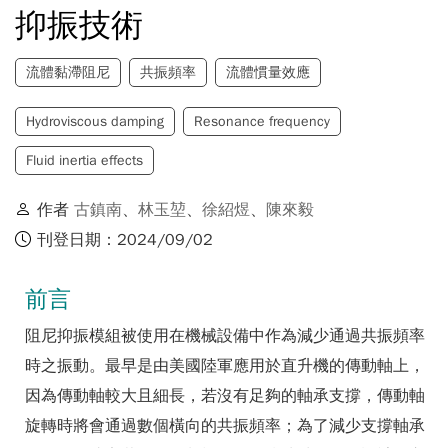
抑振技術
流體黏滯阻尼
共振頻率
流體慣量效應
Hydroviscous damping
Resonance frequency
Fluid inertia effects
作者
古鎮南
、
林玉堃
、
徐紹煜
、
陳來毅
刊登日期：2024/09/02
前言
阻尼抑振模組被使用在機械設備中作為減少通過共振頻率
時之振動。最早是由美國陸軍應用於直升機的傳動軸上，
因為傳動軸較大且細長，若沒有足夠的軸承支撐，傳動軸
旋轉時將會通過數個橫向的共振頻率；為了減少支撐軸承