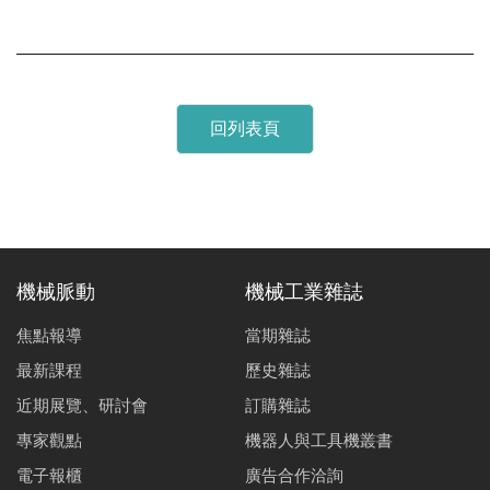
回列表頁
機械脈動
機械工業雜誌
焦點報導
當期雜誌
最新課程
歷史雜誌
近期展覽、研討會
訂購雜誌
專家觀點
機器人與工具機叢書
電子報櫃
廣告合作洽詢