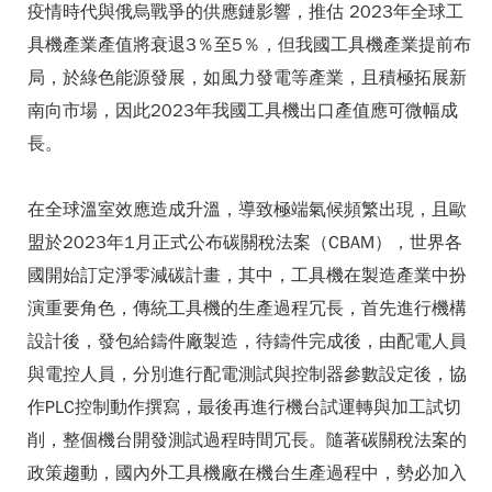
疫情時代與俄烏戰爭的供應鏈影響，推估 2023年全球工
具機產業產值將衰退3％至5％，但我國工具機產業提前布
局，於綠色能源發展，如風力發電等產業，且積極拓展新
南向市場，因此2023年我國工具機出口產值應可微幅成
長。
在全球溫室效應造成升溫，導致極端氣候頻繁出現，且歐
盟於2023年1月正式公布碳關稅法案（CBAM），世界各
國開始訂定淨零減碳計畫，其中，工具機在製造產業中扮
演重要角色，傳統工具機的生產過程冗長，首先進行機構
設計後，發包給鑄件廠製造，待鑄件完成後，由配電人員
與電控人員，分別進行配電測試與控制器參數設定後，協
作PLC控制動作撰寫，最後再進行機台試運轉與加工試切
削，整個機台開發測試過程時間冗長。隨著碳關稅法案的
政策趨動，國內外工具機廠在機台生產過程中，勢必加入