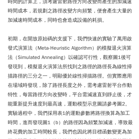
時間的計算上，須考慮雷射路徑方向改變而產生的加減速
時間成本，若規劃之路徑改變方向頻繁，便會產生大量的
加減速時間成本，同時也會造成設備的耗損。
初期，在開放原始碼的支援下，我們快速的實驗了萬用啟
發式演算法（Meta-Heuristic Algorithm）的模擬退火演算
法（Simulated Annealing）以確認可行性，觀察圖1後可
發現到，模擬退火演算法所找到之路徑的路徑長為線性掃
描路徑的三分之一，明顯優於線性掃描路徑。但實際應用
在場域時發現，除了路徑長度之外，需考慮雷射平台作動
特性，每當路徑方向改變時，平台需減速直到靜止後，才
能重新提升速度到最高速，運動模型示意圖請參考圖2。
實驗過程中，我們採用表1的運動參數將路徑換算為加工
時間，進而發現圖1（b）的路徑因為頻繁加減速，導致最
終花費的加工時間較長，我們也因此將目標函數變更為加