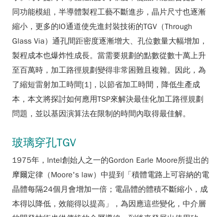
同功能模組，半導體製程工藝不斷進步，晶片尺寸也逐漸
縮小，更多的IO通道使先進封裝技術的TGV（Through
Glass Via）通孔間距密度逐漸增大、孔位數量大幅增加，
製程成本也爆炸性成長。當需要規劃的點數從數十萬上升
至百萬時，加工路徑規劃變得非常困難且複雜。因此，為
了縮短雷射加工時間[1]，以節省加工時間，降低生產成
本，本文將探討如何應用TSP來解決最佳化加工路徑規劃
問題，並以基因演算法在限制的時間內取得最佳解。
玻璃穿孔TGV
1975年，Intel創始人之一的Gordon Earle Moore所提出的
摩爾定律（Moore's law）中提到「積體電路上可容納的電
晶體每隔24個月會增加一倍；電晶體的體積不斷縮小，成
本得以降低，效能得以提高」，為因應這些變化，中介層