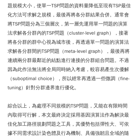
題規模大小，使單一TSP問題的資料量降低至現有TSP最佳
化方法可求解之規模，最後再將各分群結果合併。通常會
將TSP問題分為三個層次，第一層先運用單一問題的演算
法求解各分群內的TSP問題（cluster-level graph），接著
將各分群的群中心視為城市後，再透過單一問題的演算法
求解各分群間的TSP問題（meta-level graph），最後再將
連續兩分群最鄰近的結點進行連接的分群組合問題。不過
因為此作法無法將全局同時納入考慮，較容易產生次優解
（suboptimal choice），所以經常再透過一些微調（fine-
tuning）針對分群邊界進行優化。
綜合以上，為處理不同規模的TSP問題，又能在有限時間
內取得可行解，本文最終決定採用基因演算法作為解決最
佳化加工路徑規劃問題之工具，其優勢包括彈性大、可依
據不同需求設計染色體及行為機制、具備強韌且全域的隨