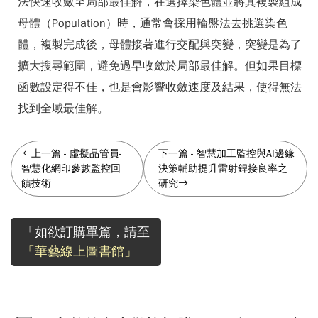
法快速收斂至局部最佳解，在選擇染色體並將其複製組成
母體（Population）時，通常會採用輪盤法去挑選染色
體，複製完成後，母體接著進行交配與突變，突變是為了
擴大搜尋範圍，避免過早收斂於局部最佳解。但如果目標
函數設定得不佳，也是會影響收斂速度及結果，使得無法
找到全域最佳解。
上一篇
-
虛擬品管員-
下一篇
-
智慧加工監控與AI邊緣
智慧化網印參數監控回
決策輔助提升雷射銲接良率之
饋技術
研究
「如欲訂購單篇，請至
「華藝線上圖書館」