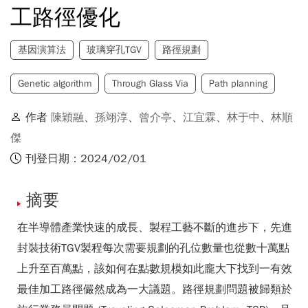
工路徑優化
基因演算法
玻璃穿孔TGV
路徑規劃
Genetic algorithm
Through Glass Via
Path planning
作者
陳穎融
、
孫翊淳
、
曾介亭
、
江宜霖
、
林于中
、
林順
傑
刊登日期：2024/02/01
摘要
在半導體產業快速的成長、製程工藝不斷的進步下，先進
封裝技術TGV製程每次需要規劃的孔位數量也從數十萬點
上升至百萬點，該如何在點數規模如此龐大下找到一有效
最佳加工路徑儼然成為一大議題。路徑規劃問題被歸類於