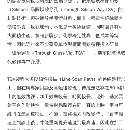
的開發技術也從傳統的金屬導線，到後來發展出使用矽
（Silicon）晶圓以矽穿孔（Through Silicon Via, TSV）的
封裝技術，但矽屬於半導體材料，而非一種電性絕緣體且
價格昂貴，反觀玻璃，不但是一種絕緣體，同時還具有可
大面積生產、製程步驟少、化學穩定性高、低成本等特
性，因此近年來不少研發單位與廠商開始積極投入研發
「玻璃穿孔（Through Glass Via, TGV）」，期望以玻璃取
代矽作為中介層。
TGV製程大多以線性掃描（Line-Scan Path）的路線進行加
工，但在與專家討論及實驗後發現，傳統走法存在50 %以
上的無效路徑，加工效率較差、時間較長。此外，基於雷
射平台作動特性，當雷射點路徑在同一直線上時，平台可
維持在最高速移動，不過，當路徑方向改變時，平台需減
速直到靜止後，才能重新提升速度到最高速。因此在加工