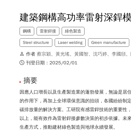
建築鋼構高功率雷射深銲
鋼構
雷射銲接
綠色製造
Steel structure
Laser welding
Green manufacture
作者
蔡宗穎
、
黃光瑤
、
黃國智
、
沈巧婷
、
李國頎
、
刊登日期：2025/02/01
摘要
因應人口增長以及生產製造業的蓬勃發展，無論是居住
的作用下，再加上全球環保意識的抬頭，各國紛紛制
碳排放量的解決方案。工研院有感雷銲技術的重要性，
以上，能有效作為雷射銲接參數決策的初步依據。未
生產方式，推動建材綠色製造與地球永續發展。