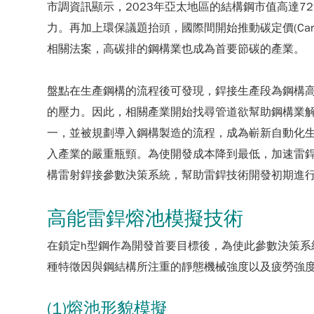
市調資訊顯示，2023年亞太地區的結構鋼市值高達7
力。再加上環保議題抬頭，國際間開始推動碳定價(Car
相關法案，高碳排的鋼構業也成為首要節碳的產業。
盤點在生產鋼構的流程後可發現，銲接生產段為鋼構
的壓力。因此，相關產業開始找尋管道欲幫助鋼構業
一，並被規劃導入鋼構製造的流程，成為嶄新自動化
入產業的嚴重瓶頸。為使開發成本降到最低，加速雷銲
構雷射銲接參數決策系統，幫助雷銲技術開發初期進
高能雷銲熔池模擬技術
在鎖定h型鋼作為開發首要目標後，為使此參數決策
種特徵因與鋼結構所注重的靜態機械強度以及疲勞強度
(1)熔池形貌模擬