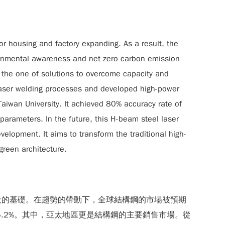
r housing and factory expanding. As a result, the
vironmental awareness and net zero carbon emission
s the one of solutions to overcome capacity and
laser welding processes and developed high-power
Taiwan University. It achieved 80% accuracy rate of
parameters. In the future, this H-beam steel laser
elopment. It aims to transform the traditional high-
reen architecture.
設的基礎。在趨勢的帶動下，全球結構鋼的市場被預期
達到5.2%。其中，亞太地區更是結構鋼的主要銷售市場。從