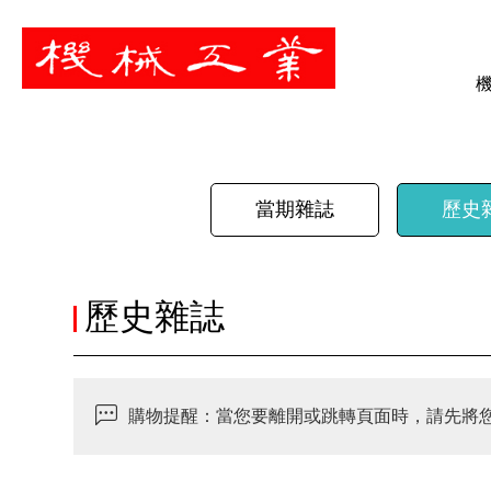
暫停
當期雜誌
歷史
歷史雜誌
購物提醒：當您要離開或跳轉頁面時，請先將