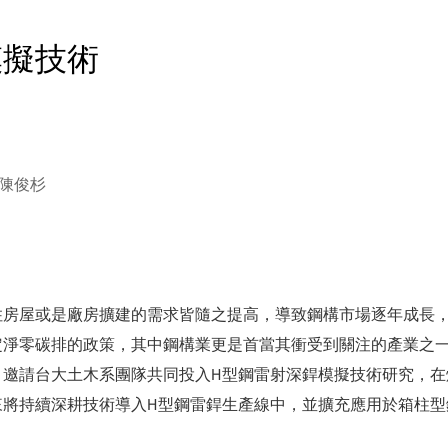
模擬技術
陳俊杉
房屋或是廠房擴建的需求皆隨之提高，導致鋼構市場逐年成長，使2
定淨零碳排的政策，其中鋼構業更是首當其衝受到關注的產業之
邀請台大土木系團隊共同投入H型鋼雷射深銲模擬技術研究，在
來將持續深耕技術導入H型鋼雷銲生產線中，並擴充應用於箱柱型