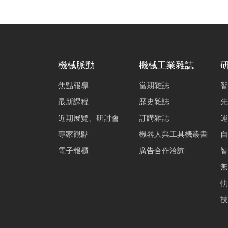
機械脈動
機械工業雜誌
焦點報導
當期雜誌
智
最新課程
歷史雜誌
先
近期展覽、研討會
訂購雜誌
運
專家觀點
機器人與工具機叢書
自
電子報櫃
廣告合作洽詢
智
無
軌
技