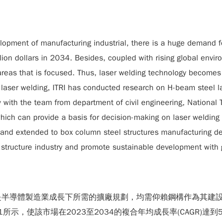
lopment of manufacturing industrial, there is a huge demand fo
illion dollars in 2034. Besides, coupled with rising global en
t areas that is focused. Thus, laser welding technology become
 laser welding, ITRI has conducted research on H-beam steel 
 with the team from department of civil engineering, National 
hich can provide a basis for decision-making on laser welding 
e and extended to box column steel structures manufacturing dev
structure industry and promote sustainable development with g
是半導體製造業成長下所需的擴廠規劃，均需仰賴鋼構作為其建
圖1所示，使該市場在2023至2034的複合年均成長率(CAGR)