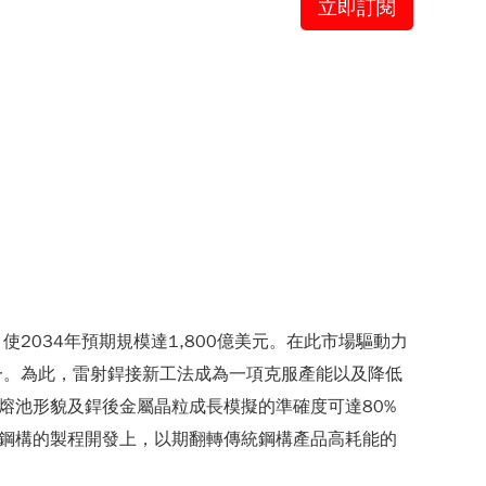
立即訂閱
034年預期規模達1,800億美元。在此市場驅動力
一。為此，雷射銲接新工法成為一項克服產能以及降低
熔池形貌及銲後金屬晶粒成長模擬的準確度可達80%
鋼構的製程開發上，以期翻轉傳統鋼構產品高耗能的