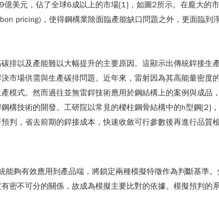
29億美元，佔了全球6成以上的市場[1]，如圖2所示。在龐大
bon pricing)，使得鋼構業除面臨產能缺口問題之外，更
高碳排以及產能難以大幅提升的主要原因。這顯示出傳統銲接生
解決市場供需與生產碳排問題。近年來，雷射因為其高能量密度
生產模式。然而過往並無雷銲技術應用於鋼結構上的案例與成品
鋼構技術的開發。工研院以常見的樑柱鋼骨結構中的h型鋼[2]，
行預判，省去前期的銲接成本，快速收斂可行參數後再進行品質
系統能夠有效應用到產品端，將鎖定兩種模擬特徵作為判斷基準。
有密不可分的關係，故成為模擬主要比對的依據。模擬預判的系