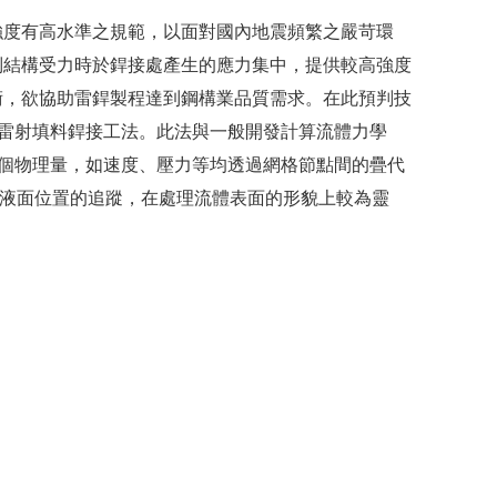
強度有高水準之規範，以面對國內地震頻繁之嚴苛環
制結構受力時於銲接處產生的應力集中，提供較高強度
術，欲協助雷銲製程達到鋼構業品質需求。在此預判技
]，將其應用在雷射填料銲接工法。此法與一般開發計算流體力學
散化處理，每個物理量，如速度、壓力等均透過網格節點間的疊代
由液面位置的追蹤，在處理流體表面的形貌上較為靈