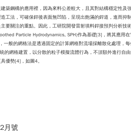
在建築鋼構的應用裡，因為來料公差較大，且其對結構穩定性及
製造工法，可確保銲後表面無凹陷，呈現出飽滿的銲道，進而抑
是主要關注的重點。因此，工研院開發雷射填料銲接預判分析技
d Particle Hydrodynamics, SPH)作為基礎[3
, CFD)用的網格法不同，一般的網格法是透過固定的計算網格對流場採離
傳統的網格建置，以分散的粒子模擬流體行為，不須額外進行自
優勢[4]，如圖4。
02月號