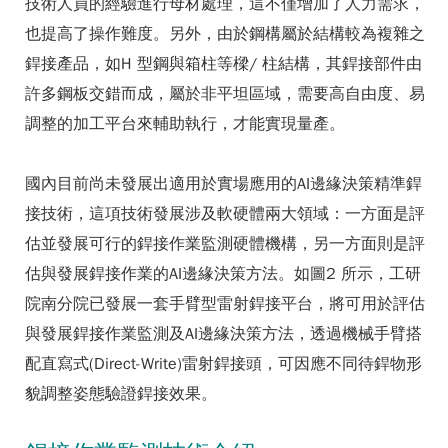
技術人員的經驗進行母材處理，這不僅增加了人力需求，
也提高了操作難度。另外，由於鋼構屬於結構較為複雜之
銲接產品，如H 型鋼與箱柱等樑/ 柱結構，其銲接部件由
許多鋼板交錯而成，屬於非平坦區域，需要高自由度、易
調整的加工平台來輔助執行，才能實現量產。
國內目前尚未發展出適用於實場應用的AI邊緣決策精準銲
接技術，這項技術發展涉及軟硬體兩大領域：一方面是評
估並發展可行的銲接作業監測硬體機構，另一方面則是評
估與發展銲接作業的AI邊緣決策方法。如圖2 所示，工研
院南分院已發展一套手臂型雷射銲接平台，將可用於評估
與發展銲接作業監測及AI邊緣決策方法，透過機械手臂搭
配直寫式(Direct-Write)雷射銲接頭，可因應不同待銲物形
貌調整姿態驗證銲接效果。