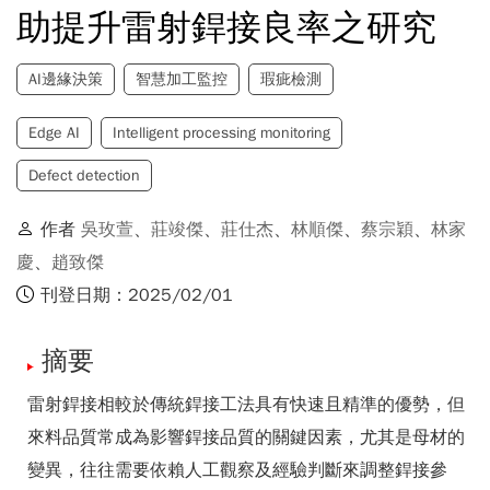
助提升雷射銲接良率之研究
AI邊緣決策
智慧加工監控
瑕疵檢測
Edge AI
Intelligent processing monitoring
Defect detection
作者
吳玫萱
、
莊竣傑
、
莊仕杰
、
林順傑
、
蔡宗穎
、
林家
慶
、
趙致傑
刊登日期：2025/02/01
摘要
雷射銲接相較於傳統銲接工法具有快速且精準的優勢，但
來料品質常成為影響銲接品質的關鍵因素，尤其是母材的
變異，往往需要依賴人工觀察及經驗判斷來調整銲接參