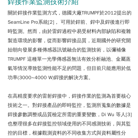
銲接作業監測技術介紹
關於銲接作業監測方式，德國大廠TRUMPF於2012提出的
SeamLine Pro系統[2]， 可用於銲前、銲中及銲後進行即
時監測。然而，由於雷銲過程中易受材料內部缺陷和複雜
製造環境的影響，從而影響銲接品質，近期國外的研究開
始朝向發展多種傳感器訊號融合的監測技術，以彌補像
TRUMPF 這種單一光學傳感器無法有效分析融池、金屬蒸
氣等情況導致監測性能不足的問題，但目前只能應用於低
功率(3000~4000 W)銲接的解決方案。
在高精度要求的雷射銲接中，銲接作業的監測為首要核心
技術之一。對銲接產品的即時監控，監測所蒐集的數據是
銲接參數調整或品質檢定所需的重要變數，Di Wu 等人[3]
也整理很多在銲接監控領域使用的不同感測技術，與其監
控的目標，根據觀測資料的不同收集方式與資料屬性分