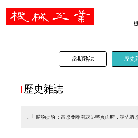
暫停
當期雜誌
歷史
歷史雜誌
購物提醒：當您要離開或跳轉頁面時，請先將