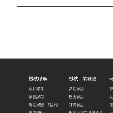
機械脈動
機械工業雜誌
焦點報導
當期雜誌
智
最新課程
歷史雜誌
先
近期展覽、研討會
訂購雜誌
運
專家觀點
機器人與工具機叢書
自