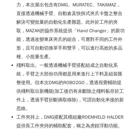
力，本次展出包含有DMG、MURATEC、TAKAMAZ，
直接透過機械手臂、自動倉及快拆式夾爪卡盤之整合
解決可變批量的自動化生產難題。此外於工件的夾
取，MAZAK的協作系統提供「Hand Changer」的新功
能，透過改變車床夾爪的組合，可應對不同的工件外
形，且可自動切換單手和雙手，可以進行高效的多品
種、小批量生產。
殘料取出。一般透過機械手臂搭配組成之自動化系
統，手臂之大部份功用都是用來進行上下料及組裝匯
整使用。但本次DMG的ROBO2GO，透過視覺輔助提
供殘料取出新機能(加工後仍有未斷除之殘料黏存於工
件上，透過手臂折斷摘取移除)，可謂自動化串接的新
思維。
工件夾持上，DMG搭配其模組廠ROEMHELD HALDER
提供長工件夾持的輔助配套，稱之為虎鉗浮動功能。