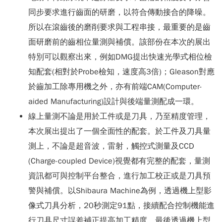
同步要求進行齒面的研磨，以符合傳動接合的降噪。
所以在滾齒後的磨削要求與工程串接，最重要的是齒
面研磨前的齒相位量測與補償。該部份在本次的展出
特別可以觀察出來，例如DMG提出快速光學式相位檢
知配套(相對於Probe檢知，速度高3倍)；Gleason對應
於齒加工除專用機之外，亦有前端CAM(Computer-
aided Manufacturing)設計與後端量測配成一環。
線上量測不論是用於工件或是刀具，乃至精度管理，
本次展出提出了一個全面性的配套。於工件及刀具量
測上，不論是超音波，雷射，觸控式測量及CCD
(Charge-coupled Device)視覺都有完整的配套，量測
資訊都可與控制平台整合，進行加工校正或是刀具預
警與補償。以Shibaura Machine為例，透過機上型影
像式刀具分析，20秒測定91點，接續配合控制機能進
行刀具尺寸誤差補正提高加工精度。最後透過機上型