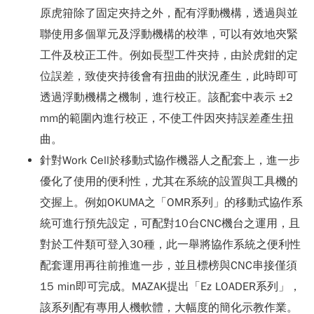
原虎箝除了固定夾持之外，配有浮動機構，透過與並
聯使用多個單元及浮動機構的校準，可以有效地夾緊
工件及校正工件。例如長型工件夾持，由於虎鉗的定
位誤差，致使夾持後會有扭曲的狀況產生，此時即可
透過浮動機構之機制，進行校正。該配套中表示 ±2
mm的範圍內進行校正，不使工件因夾持誤差產生扭
曲。
針對Work Cell於移動式協作機器人之配套上，進一步
優化了使用的便利性，尤其在系統的設置與工具機的
交握上。例如OKUMA之「OMR系列」的移動式協作系
統可進行預先設定，可配對10台CNC機台之運用，且
對於工件類可登入30種，此一舉將協作系統之便利性
配套運用再往前推進一步，並且標榜與CNC串接僅須
15 min即可完成。MAZAK提出「Ez LOADER系列」，
該系列配有專用人機軟體，大幅度的簡化示教作業。