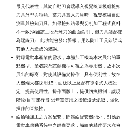
最具代表性，其於自動刀倉端導入視覺檢查模組檢知
刀具外型與種類。當刀具置入刀庫時，視覺模組自動
測量與檢知刀具。如果檢知結果與切削加工程式資料
不一致(例如該工段為球刀的曲面銑削，但刀具裝配確
為端銑刀)，此功能會發出警報，用以防止工具錯誤或
其他人為造成的錯誤。
對應電動車產業的需求，車齒加工機為本次展出的重
點機型。筆者認為該類機型可視之為專用機，故本次
展出的廠商，對使其設備於操作上具有便利性，故在
人機端大都採用15吋面板以上及配有導引式人機設
定，提高使用性。操作面版上，提供切換機制，讓現
階段(目前運行階段)無需使用之按鍵燈號熄滅，強化
操作的直接性。
齒輪軸加工之方案配套，除滾齒配套機能外，對應於
電動車傳動系統中之靜肅要求，齒輪的精度要求亦會