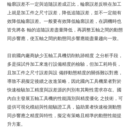
輪廓誤差不一定與追隨誤差成正比，輪廓誤差反映在加工
上就是加工件之尺寸誤差，降低追隨誤差，並不一定能有
效降低輪廓誤差。一般要有效降低輪廓誤差，在調機時也
皆先將各 軸的追隨誤差盡量降低，再調整五軸之間的動態
同步響應，使五軸之間的動態同步響應能盡量趨向一致。
目前國內廠商缺少五軸工具機切削軌跡精度 之分析手段，
多是採試件加工來進行設備精度的檢驗，但加工耗時長，
且加工件之尺寸誤差與設 備靜動態精度的關係難以對應，
導致不易擬定後續之改進策略，因此國內工具機業者對於
快速檢驗加工精度與誤差源的判別有其剛性需求存在。國
內自主發展五軸工具機的性能識別與精度優化 之技術，可
提供可視化模組與性能驗證工具，協助業者快速檢測動態
同步響應之精度與特性，擬定有策略且精準的動態性能提
升方案。