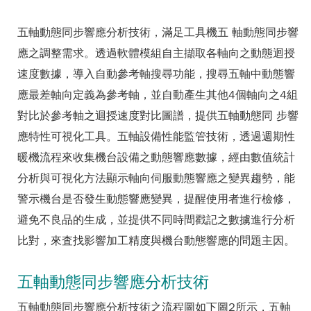
五軸動態同步響應分析技術，滿足工具機五 軸動態同步響
應之調整需求。透過軟體模組自主擷取各軸向之動態迴授
速度數據，導入自動參考軸搜尋功能，搜尋五軸中動態響
應最差軸向定義為參考軸，並自動產生其他4個軸向之4組
對比於參考軸之迴授速度對比圖譜，提供五軸動態同 步響
應特性可視化工具。五軸設備性能監管技術，透過週期性
暖機流程來收集機台設備之動態響應數據，經由數值統計
分析與可視化方法顯示軸向伺服動態響應之變異趨勢，能
警示機台是否發生動態響應變異，提醒使用者進行檢修，
避免不良品的生成，並提供不同時間戳記之數擄進行分析
比對，來査找影響加工精度與機台動態響應的問題主因。
五軸動態同步響應分析技術
五軸動態同步響應分析技術之流程圖如下圖2所示，五軸