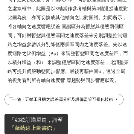
之虛線框中，此圖是以X軸當作參考軸與第4軸迴授速度對
比圖為例，亦可切換成其他軸向之比對圖譜。如同所示，
將各軸向之速度響應誤差 圖譜區分為暫態與穩態兩個區
間，可針對暫態與穩態區間之速度落差來分別調整控制迴
路之增益參數以分別降低兩個區間內之速度落差。先以速
度迴路之比例增益（Kp）來調整暫態區間之速度差距，而
以積分增益（和） 來調整穩態區間之速度落差，此調整策
略可提升伺服動態同步響應。最後再藉由圖6，透過全局
的視角看到所有軸向速度響 應趨勢與同步響應狀況。
下一篇
-
五軸工具機之誤差源分析及設備監管可視化技術
「如欲訂購單篇，請至
「華藝線上圖書館」