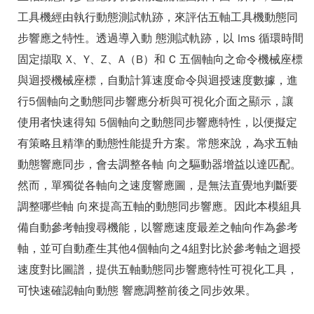
工具機經由執行動態測試軌跡，來評估五軸工具機動態同
步響應之特性。透過導入動 態測試軌跡，以 lms 循環時間
固定擷取 X、Y、Z、A（B）和 C 五個軸向之命令機械座標
與迴授機械座標，自動計算速度命令與迴授速度數據，進
行5個軸向之動態同步響應分析與可視化介面之顯示，讓
使用者快速得知 5個軸向之動態同步響應特性，以便擬定
有策略且精準的動態性能提升方案。常態來說，為求五軸
動態響應同步，會去調整各軸 向之驅動器增益以達匹配。
然而，單獨從各軸向之速度響應圖，是無法直覺地判斷要
調整哪些軸 向來提高五軸的動態同步響應。因此本模組具
備自動參考軸搜尋機能，以響應速度最差之軸向作為參考
軸，並可自動產生其他4個軸向之4組對比於參考軸之迴授
速度對比圖譜，提供五軸動態同步響應特性可視化工具，
可快速確認軸向動態 響應調整前後之同步效果。