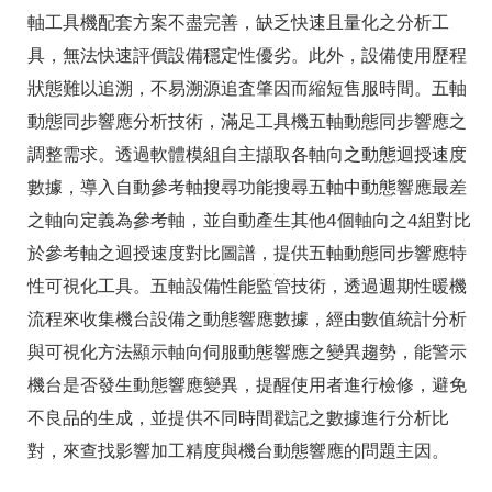
軸工具機配套方案不盡完善，缺乏快速且量化之分析工
具，無法快速評價設備穩定性優劣。此外，設備使用歷程
狀態難以追溯，不易溯源追査肇因而縮短售服時間。五軸
動態同步響應分析技術，滿足工具機五軸動態同步響應之
調整需求。透過軟體模組自主擷取各軸向之動態迴授速度
數據，導入自動參考軸搜尋功能搜尋五軸中動態響應最差
之軸向定義為參考軸，並自動產生其他4個軸向之4組對比
於參考軸之迴授速度對比圖譜，提供五軸動態同步響應特
性可視化工具。五軸設備性能監管技術，透過週期性暖機
流程來收集機台設備之動態響應數據，經由數值統計分析
與可視化方法顯示軸向伺服動態響應之變異趨勢，能警示
機台是否發生動態響應變異，提醒使用者進行檢修，避免
不良品的生成，並提供不同時間戳記之數據進行分析比
對，來查找影響加工精度與機台動態響應的問題主因。