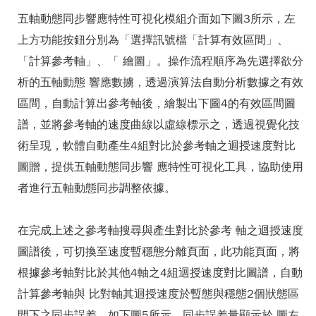
五軸動態同步響應特性可視化模組介面如下圖3所示，左
上方功能按鈕分別為「選擇訊號檔「計算有效區間」、
「計算參考軸」、「 繪圖」。操作流程順序為先選擇欲分
析的五軸動態 響應數擄，透過演算法自動分析數據之有效
區間，自動計算出參考軸後，繪製出下圖4的有效區間圖
譜，並將參考軸的速度曲線以虛線標示之，透過視覺化技
術呈現，軟體自動產生4組對比於參考軸之迴授速度對比
圖贈，提供五軸動態同步響 應特性可視化工具，協助使用
者進行五軸動態同步調整依據。
在完成上述之參考軸搜尋與產生對比於參考 軸之迴授速度
圖譜後，可切換至速度暫穩態分離頁面，此功能頁面，將
根據參考軸對比於其他4軸之4組迴授速度對比圖譜，自動
計算參考軸與 比對軸其迴授速度於暫態與穩態2個狀態區
間下之同步誤差，如下圖5所示，同步誤差量顯示於 圖左