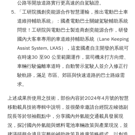
公路等開放道路實行更高速的自駕驗證。
「工研院攜創奕能源合作智慧運輸，推出電動巴士車
道維持輔助系統」：國產電動巴士關鍵駕駛輔助系統
問世！工研院與電動巴士製造商創奕能源合作，研發
國內大客車專用的車道維持輔助系統（Lane Keeping
Assist System, LKAS），這套國產自主開發的系統可
在時速30 至90 公里範圍運作，當司機未打方向燈、
車輛行駛偏離車道時，自動警示駕駛人並介入修正行
駛軌跡，滿足 市區、郊區與快速道路的巴士路線需
求。
上述成果所使用之技術，部份內容於2024年4月號的智慧
移動載具技術專輯中說明，並很榮幸邀請台經院左峻德副
院長等於領袖觀點中，分享國內外氫能交通載具發展現
況，探討國內外氫能與燃料電池車輛政策與產業現況，並
建議研擬合適且完整的補助政策及推廣策略模式，以創造