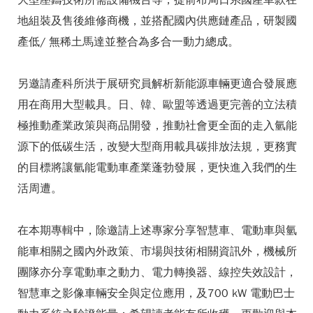
大型壓鑄技術所需設備機台等，提前布局日系國產車款在
地組裝及售後維修商機，並搭配國內供應鏈產品，研製國
產低/ 無稀土馬達並整合為多合一動力總成。
另邀請產科所洪于展研究員解析新能源車輛更適合發展應
用在商用大型載具。日、韓、歐盟等透過更完善的立法積
極推動產業政策與商品開發，推動社會更全面的走入氫能
源下的低碳生活，改變大型商用載具碳排放法規，更務實
的目標將讓氫能電動車產業蓬勃發展，更快進入我們的生
活周遭。
在本期專輯中，除邀請上述專家分享智慧車、電動車與氫
能車相關之國內外政策、市場與技術相關資訊外，機械所
團隊亦分享電動車之動力、電力轉換器、線控失效設計，
智慧車之影像車輛安全與定位應用，及700 kW 電動巴士