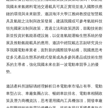
我國未來氫燃料電池交通載具可真正實現並進入國際供應
鏈的環境與未來願景。邀請海洋大學江雅綺教授從智慧載
具及氫能之法制與政策發展，建議我國或可參考氫能科技
領先國家法制與政策，透過立法和政策誘因，鼓勵技術創
新並投資於氫能基礎設施，以促進氫能運輸生態系統的發
展及推動氫能載具的應用。邀請中經院戴志言副研究員分
享我國電動車業者，面對新的國際競爭結構，我國應思考
從多元產品生態系的模式發展成為多參與產品或技術生態
系的主導者，強化我國未來在新一波電動車競爭上的優
勢。
邀請產科所謝騄璘經理解析日本電動車市場占有率、電動
車型占比、車廠集團占比、暢銷車款排名、電動車相關政
策及潛力商機資訊，思考運用國內工具機強項，開發車廠