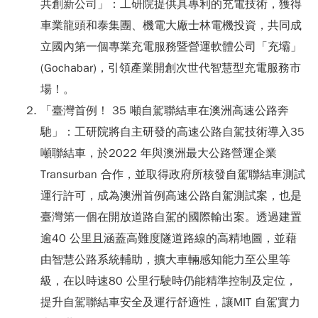
共創新公司」：工研院提供具專利的充電技術，獲得
車業龍頭和泰集團、機電大廠士林電機投資，共同成
立國內第一個專業充電服務暨營運軟體公司「充壩」
(Gochabar)，引領產業開創次世代智慧型充電服務市
場！。
「臺灣首例！ 35 噸自駕聯結車在澳洲高速公路奔
馳」：工研院將自主研發的高速公路自駕技術導入35
噸聯結車，於2022 年與澳洲最大公路營運企業
Transurban 合作，並取得政府所核發自駕聯結車測試
運行許可，成為澳洲首例高速公路自駕測試案，也是
臺灣第一個在開放道路自駕的國際輸出案。透過建置
逾40 公里且涵蓋高難度隧道路線的高精地圖，並藉
由智慧公路系統輔助，擴大車輛感知能力至公里等
級，在以時速80 公里行駛時仍能精準控制及定位，
提升自駕聯結車安全及運行舒適性，讓MIT 自駕實力