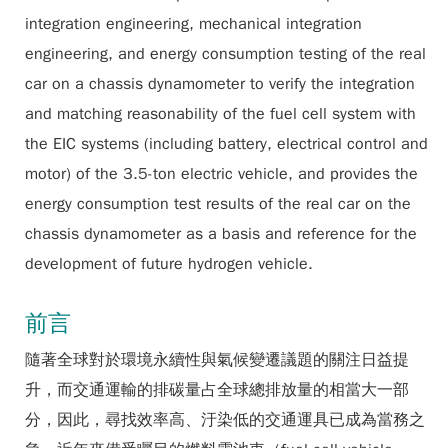
integration engineering, mechanical integration
engineering, and energy consumption testing of the real
car on a chassis dynamometer to verify the integration
and matching reasonability of the fuel cell system with
the EIC systems (including battery, electrical control and
motor) of the 3.5-ton electric vehicle, and provides the
energy consumption test results of the real car on the
chassis dynamometer as a basis and reference for the
development of future hydrogen vehicle.
前言
隨著全球對於環境永續性與氣候變遷議題的關注日益提
升，而交通運輸的排碳量占全球總排放量的相當大一部
分，因此，尋找效率高、汙染低的交通運具已成為當務之