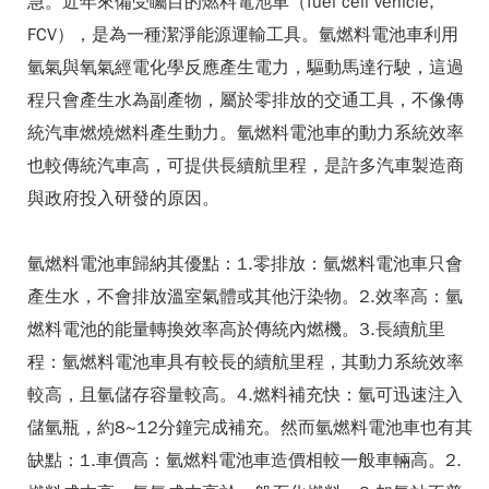
急。近年來備受矚目的燃料電池車（fuel cell vehicle,
FCV），是為一種潔淨能源運輸工具。氫燃料電池車利用
氫氣與氧氣經電化學反應產生電力，驅動馬達行駛，這過
程只會產生水為副產物，屬於零排放的交通工具，不像傳
統汽車燃燒燃料產生動力。氫燃料電池車的動力系統效率
也較傳統汽車高，可提供長續航里程，是許多汽車製造商
與政府投入研發的原因。
氫燃料電池車歸納其優點：1.零排放：氫燃料電池車只會
產生水，不會排放溫室氣體或其他汙染物。2.效率高：氫
燃料電池的能量轉換效率高於傳統內燃機。3.長續航里
程：氫燃料電池車具有較長的續航里程，其動力系統效率
較高，且氫儲存容量較高。4.燃料補充快：氫可迅速注入
儲氫瓶，約8~12分鐘完成補充。然而氫燃料電池車也有其
缺點：1.車價高：氫燃料電池車造價相較一般車輛高。2.