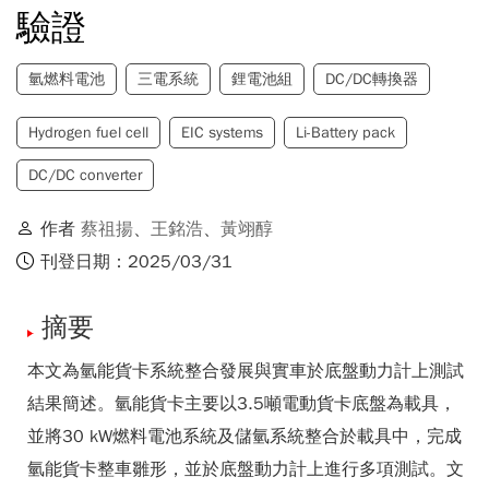
驗證
氫燃料電池
三電系統
鋰電池組
DC/DC轉換器
Hydrogen fuel cell
EIC systems
Li-Battery pack
DC/DC converter
作者
蔡祖揚
、
王銘浩
、
黃翊醇
刊登日期：2025/03/31
摘要
本文為氫能貨卡系統整合發展與實車於底盤動力計上測試
結果簡述。氫能貨卡主要以3.5噸電動貨卡底盤為載具，
並將30 kW燃料電池系統及儲氫系統整合於載具中，完成
氫能貨卡整車雛形，並於底盤動力計上進行多項測試。文