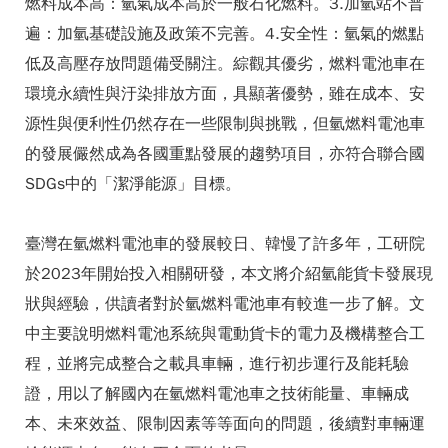
燃料成本高：氫氣成本高於一般石化燃料。3.加氫站不普
遍：加氫基礎設施及政策不完善。4.安全性：氫氣的燃點
低及高壓存放問題備受關注。綜觀其優劣，燃料電池車在
環境永續性與汙染排放方面，具顯著優勢，雖在成本、安
源性與便利性仍然存在一些限制與挑戰，但氫燃料電池車
的發展儼然成為各國重點發展的趨勢項目，亦符合聯合國
SDGs中的「潔淨能源」目標。
臺灣在氫燃料電池車的發展較日、韓慢了許多年，工研院
於2023年開始投入相關研發，本文將介紹氫能貨卡發展現
狀與經驗，供讀者對於氫燃料電池車有較進一步了解。文
中主要說明燃料電池系統與電動貨卡的電力及機構整合工
程，並將完成整合之載具車輛，進行初步運行及能耗驗
證，用以了解國內在氫燃料電池車之技術能量、車輛成
本、未來效益、限制因素等等面向的問題，後續對車輛運