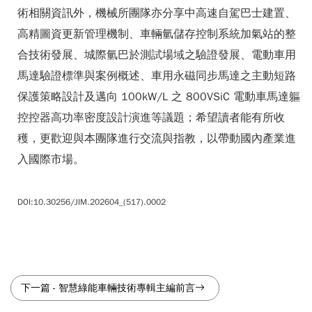
術相關資訊外，機械所團隊亦分享中高速自駕巴士建置、
高精圖資更新管理機制、車輛氫儲存控制系統加氣站的整
合技術發展、城際氫巴於測試場域之驗證發展、電動車用
馬達驗證標準與案例概述、車用永磁同步馬達之主動短路
保護策略設計及邁向 100kW/L 之 800VSiC 電動車馬達軀
控控器高功率密度設計演進等議題；希望讀者能有所收
穫，更歡迎與本團隊進行交流與指教，以帶動國內產業進
入國際市場。
DOI:10.30256/JIM.202604_(517).0002
下一篇
-
智慧綠能車輛技術專輯主編前言