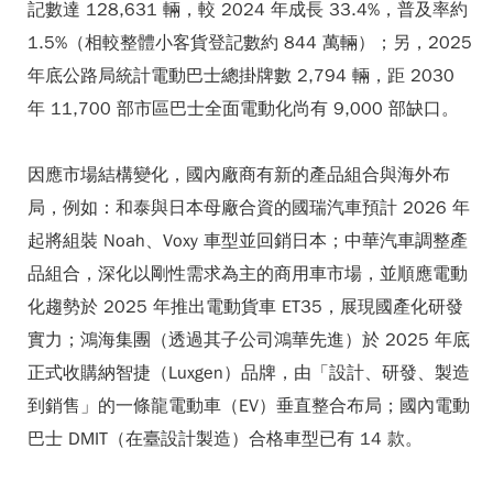
記數達 128,631 輛，較 2024 年成長 33.4%，普及率約
1.5%（相較整體小客貨登記數約 844 萬輛）；另，2025
年底公路局統計電動巴士總掛牌數 2,794 輛，距 2030
年 11,700 部市區巴士全面電動化尚有 9,000 部缺口。
因應市場結構變化，國內廠商有新的產品組合與海外布
局，例如：和泰與日本母廠合資的國瑞汽車預計 2026 年
起將組裝 Noah、Voxy 車型並回銷日本；中華汽車調整產
品組合，深化以剛性需求為主的商用車市場，並順應電動
化趨勢於 2025 年推出電動貨車 ET35，展現國產化研發
實力；鴻海集團（透過其子公司鴻華先進）於 2025 年底
正式收購納智捷（Luxgen）品牌，由「設計、研發、製造
到銷售」的一條龍電動車（EV）垂直整合布局；國內電動
巴士 DMIT（在臺設計製造）合格車型已有 14 款。