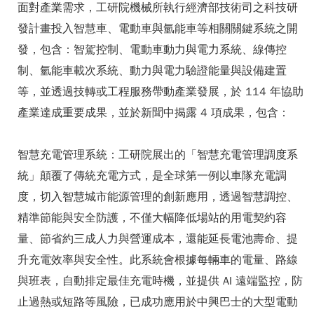
面對產業需求，工研院機械所執行經濟部技術司之科技研
發計畫投入智慧車、電動車與氫能車等相關關鍵系統之開
發，包含：智駕控制、電動車動力與電力系統、線傳控
制、氫能車載次系統、動力與電力驗證能量與設備建置
等，並透過技轉或工程服務帶動產業發展，於 114 年協助
產業達成重要成果，並於新聞中揭露 4 項成果，包含：
智慧充電管理系統：工研院展出的「智慧充電管理調度系
統」顛覆了傳統充電方式，是全球第一例以車隊充電調
度，切入智慧城市能源管理的創新應用，透過智慧調控、
精準節能與安全防護，不僅大幅降低場站的用電契約容
量、節省約三成人力與營運成本，還能延長電池壽命、提
升充電效率與安全性。此系統會根據每輛車的電量、路線
與班表，自動排定最佳充電時機，並提供 AI 遠端監控，防
止過熱或短路等風險，已成功應用於中興巴士的大型電動