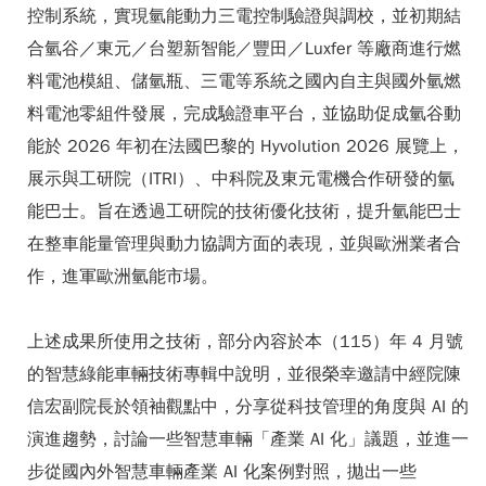
控制系統，實現氫能動力三電控制驗證與調校，並初期結
合氫谷／東元／台塑新智能／豐田／Luxfer 等廠商進行燃
料電池模組、儲氫瓶、三電等系統之國內自主與國外氫燃
料電池零組件發展，完成驗證車平台，並協助促成氫谷動
能於 2026 年初在法國巴黎的 Hyvolution 2026 展覽上，
展示與工研院（ITRI）、中科院及東元電機合作研發的氫
能巴士。旨在透過工研院的技術優化技術，提升氫能巴士
在整車能量管理與動力協調方面的表現，並與歐洲業者合
作，進軍歐洲氫能市場。
上述成果所使用之技術，部分內容於本（115）年 4 月號
的智慧綠能車輛技術專輯中說明，並很榮幸邀請中經院陳
信宏副院長於領袖觀點中，分享從科技管理的角度與 AI 的
演進趨勢，討論一些智慧車輛「產業 AI 化」議題，並進一
步從國內外智慧車輛產業 AI 化案例對照，拋出一些