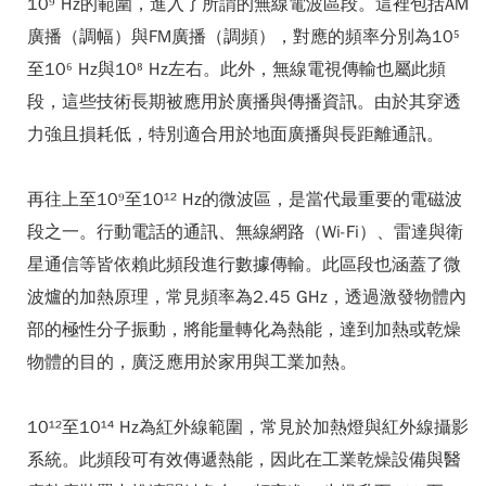
10⁹ Hz的範圍，進入了所謂的無線電波區段。這裡包括AM
廣播（調幅）與FM廣播（調頻），對應的頻率分別為10⁵
至10⁶ Hz與10⁸ Hz左右。此外，無線電視傳輸也屬此頻
段，這些技術長期被應用於廣播與傳播資訊。由於其穿透
力強且損耗低，特別適合用於地面廣播與長距離通訊。
再往上至10⁹至10¹² Hz的微波區，是當代最重要的電磁波
段之一。行動電話的通訊、無線網路（Wi-Fi）、雷達與衛
星通信等皆依賴此頻段進行數據傳輸。此區段也涵蓋了微
波爐的加熱原理，常見頻率為2.45 GHz，透過激發物體內
部的極性分子振動，將能量轉化為熱能，達到加熱或乾燥
物體的目的，廣泛應用於家用與工業加熱。
10¹²至10¹⁴ Hz為紅外線範圍，常見於加熱燈與紅外線攝影
系統。此頻段可有效傳遞熱能，因此在工業乾燥設備與醫