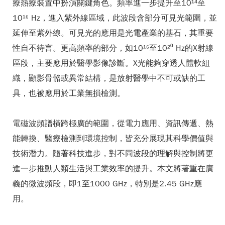
療熱療裝置中扮演關鍵角色。頻率進一步提升至10¹⁴至
10¹⁶ Hz，進入紫外線區域，此波段含部分可見光範圍，並
延伸至紫外線。可見光的應用是光電產業的基石，其重要
性自不待言。更高頻率的部分，如10¹⁶至10²⁰ Hz的X射線
區段，主要應用於醫學影像診斷。X光能夠穿透人體軟組
織，顯影骨骼或異常結構，是放射醫學中不可或缺的工
具，也被應用於工業無損檢測。
電磁波頻譜橫跨極廣的範圍，從電力應用、資訊傳遞、熱
能轉換、醫療檢測到環境控制，皆充分展現其科學價值與
技術潛力。隨著科技進步，對不同波段的理解與控制將更
進一步推動人類生活與工業效率的提升。本文將著重在廣
義的微波頻段，即1至1000 GHz，特別是2.45 GHz應
用。