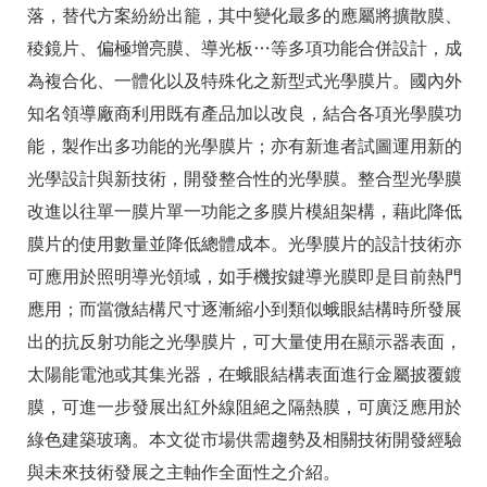
落，替代方案紛紛出籠，其中變化最多的應屬將擴散膜、
稜鏡片、偏極增亮膜、導光板…等多項功能合併設計，成
為複合化、一體化以及特殊化之新型式光學膜片。國內外
知名領導廠商利用既有產品加以改良，結合各項光學膜功
能，製作出多功能的光學膜片；亦有新進者試圖運用新的
光學設計與新技術，開發整合性的光學膜。整合型光學膜
改進以往單一膜片單一功能之多膜片模組架構，藉此降低
膜片的使用數量並降低總體成本。光學膜片的設計技術亦
可應用於照明導光領域，如手機按鍵導光膜即是目前熱門
應用；而當微結構尺寸逐漸縮小到類似蛾眼結構時所發展
出的抗反射功能之光學膜片，可大量使用在顯示器表面，
太陽能電池或其集光器，在蛾眼結構表面進行金屬披覆鍍
膜，可進一步發展出紅外線阻絕之隔熱膜，可廣泛應用於
綠色建築玻璃。本文從市場供需趨勢及相關技術開發經驗
與未來技術發展之主軸作全面性之介紹。