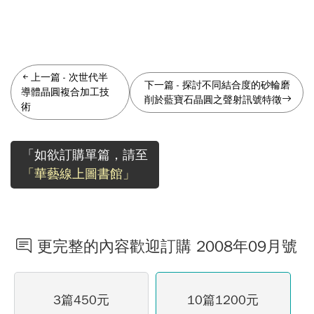
上一篇
-
次世代半
下一篇
-
探討不同結合度的砂輪磨
導體晶圓複合加工技
削於藍寶石晶圓之聲射訊號特徵
術
「如欲訂購單篇，請至
「華藝線上圖書館」
更完整的內容歡迎訂購 2008年09月號
3篇450元
10篇1200元