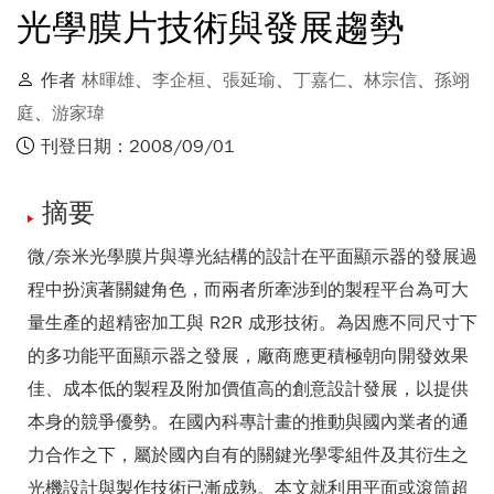
光學膜片技術與發展趨勢
作者
林暉雄
、
李企桓
、
張延瑜
、
丁嘉仁
、
林宗信
、
孫翊
庭
、
游家瑋
刊登日期：2008/09/01
摘要
微/奈米光學膜片與導光結構的設計在平面顯示器的發展過
程中扮演著關鍵角色，而兩者所牽涉到的製程平台為可大
量生產的超精密加工與 R2R 成形技術。為因應不同尺寸下
的多功能平面顯示器之發展，廠商應更積極朝向開發效果
佳、成本低的製程及附加價值高的創意設計發展，以提供
本身的競爭優勢。在國內科專計畫的推動與國內業者的通
力合作之下，屬於國內自有的關鍵光學零組件及其衍生之
光機設計與製作技術已漸成熟。本文就利用平面或滾筒超