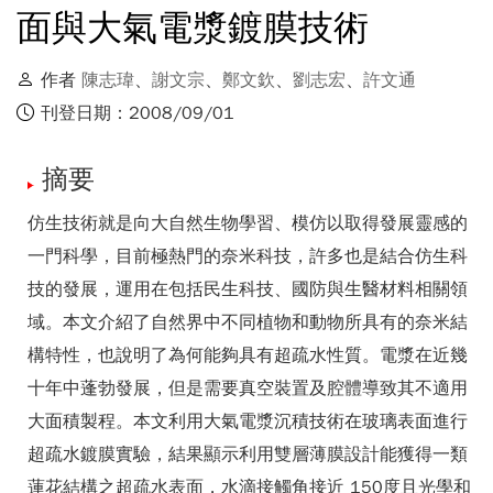
面與大氣電漿鍍膜技術
作者
陳志瑋
、
謝文宗
、
鄭文欽
、
劉志宏
、
許文通
刊登日期：2008/09/01
摘要
仿生技術就是向大自然生物學習、模仿以取得發展靈感的
一門科學，目前極熱門的奈米科技，許多也是結合仿生科
技的發展，運用在包括民生科技、國防與生醫材料相關領
域。本文介紹了自然界中不同植物和動物所具有的奈米結
構特性，也說明了為何能夠具有超疏水性質。電漿在近幾
十年中蓬勃發展，但是需要真空裝置及腔體導致其不適用
大面積製程。本文利用大氣電漿沉積技術在玻璃表面進行
超疏水鍍膜實驗，結果顯示利用雙層薄膜設計能獲得一類
蓮花結構之超疏水表面，水滴接觸角接近 150度且光學和