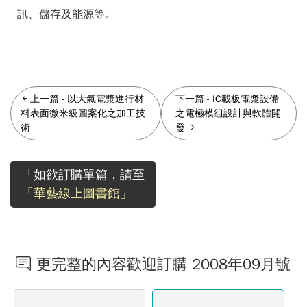
訊、儲存及能源等。
上一篇
-
以大氣電漿進行材
下一篇
-
IC載板電漿設備
料表面微米級圖案化之加工技
之電極模組設計與軟體開
術
發
「如欲訂購單篇，請至
「華藝線上圖書館」
更完整的內容歡迎訂購 2008年09月號