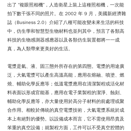
出了 “複眼照相機”，人造衛星上裝上這種照相機，一次能
拍下數千張不同的照片。在 2002 年 9 月，美國新經濟雜
誌（Business 2.0）介紹了八種可能改變未來生活的科技
中，仿生學和智慧型生物材料也並列其中，預言了各類高
科技的生物感測器感應器以及各類仿生裝置都將一一成
真，為人類帶來更美好的生活。
電漿是氣、液、固三態外所存在的第四態。電漿的用途廣
泛，大氣電漿可以產生高溫高能，應用在熔融、噴塗、燃
燒、輔助化學反應等；低溫電漿應用在清潔製程或活化材
料表面以形成官能基，應用在電子業製程的潔淨、蝕刻、
輔助化學反應等，亦大量使用於高分子材料的前處理或聚
合作用。相較於傳統的真空電漿技術，大氣電漿系統於成
本上有絕對的優勢。以設備成本而言，它不需使用昂貴及
笨重的真空設備；就製程方面，工件可以不受真空腔體的