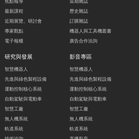
焦點報導
當期雜誌
最新課程
歷史雜誌
近期展覽、研討會
訂購雜誌
專家觀點
機器人與工具機叢書
電子報櫃
廣告合作洽詢
研究與發展
影音專區
智慧機器人
智慧機器人
先進與綠色製程設備
先進與綠色製程設備
運動控制核心系統
運動控制核心系統
自動駕駛與電動車
自動駕駛與電動車
智慧工廠
智慧工廠
無人機系統
無人機系統
軌道系統
軌道系統
技術洽詢
直播影音