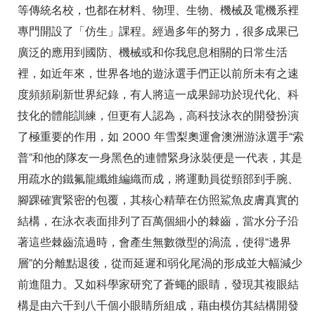
等傳統名校，也都在材料、物理、生物、機械及電機系裡
專門開設了「仿生」課程。經過多年的努力，很多成果已
廣泛的應用到國防、機械或和你我息息相關的日常生活
裡，如近年來，世界各地的遊泳選手們正以前所未有之速
度頻頻刷新世界紀錄，有人將這一成果歸功於現代化、科
技化的體能訓練，但更有人認為，高科技泳衣的開發扮演
了極重要的作用，如 2000 年雪梨奧運會澳洲游泳選手“索
普”和他的隊友一身黑色的連體緊身泳裝便是一代表，其是
用疏水的鐵氟龍纖維編織而成，將運動員從頸部到手腕、
腳踝確實緊密的包覆，其核心精華在仿照鯊魚皮膚真實的
結構，在泳衣表面排列了百萬個細小的棘齒，當水分子沿
著這些棘齒流過時，會產生無數微型的渦流，使得“邊界
層”的分離點退後，從而延遲和弱化尾渦的形成並大幅減少
前進阻力。又如科學家研究了蒼蠅的眼睛，發現其複眼結
構是由六千到八千個小眼睛所組成，藉由模仿其結構開發