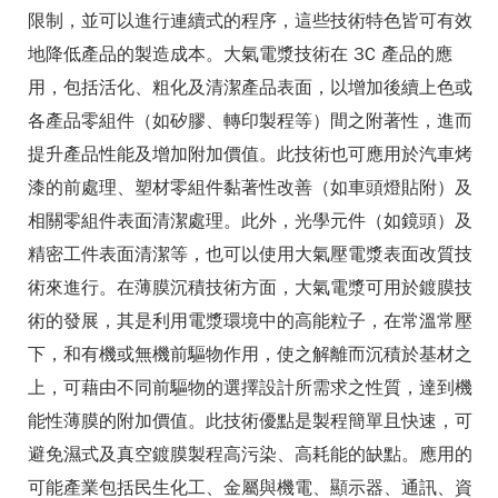
限制，並可以進行連續式的程序，這些技術特色皆可有效
地降低產品的製造成本。大氣電漿技術在 3C 產品的應
用，包括活化、粗化及清潔產品表面，以增加後續上色或
各產品零組件（如矽膠、轉印製程等）間之附著性，進而
提升產品性能及增加附加價值。此技術也可應用於汽車烤
漆的前處理、塑材零組件黏著性改善（如車頭燈貼附）及
相關零組件表面清潔處理。此外，光學元件（如鏡頭）及
精密工件表面清潔等，也可以使用大氣壓電漿表面改質技
術來進行。在薄膜沉積技術方面，大氣電漿可用於鍍膜技
術的發展，其是利用電漿環境中的高能粒子，在常溫常壓
下，和有機或無機前驅物作用，使之解離而沉積於基材之
上，可藉由不同前驅物的選擇設計所需求之性質，達到機
能性薄膜的附加價值。此技術優點是製程簡單且快速，可
避免濕式及真空鍍膜製程高污染、高耗能的缺點。應用的
可能產業包括民生化工、金屬與機電、顯示器、通訊、資