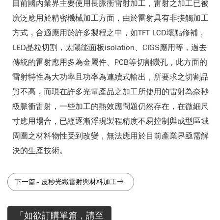
目前國內業界主要使用長脈衝雷射加工，雷射之加工已被
廣泛應用於精密機械加工方面，由於雷射具有非接觸加工
方式，合適應用於許多製程之中，如TFT LCD壞點修補，
LED晶粒切割，太陽能面板isolation、CIGS應用等，過去
傳統的雷射應用多為金屬件、PCB等切割鑽孔，此方面的
雷射特性為大功率且功率為連續式輸出，所要求之切割品
質不高，而現在許多光電產品之加工所使用的雷射為奈秒
級脈衝雷射，一些加工的熱效應問題仍然存在，在微細尺
寸應用場合，已經逐漸浮現製程精度不易控制與成型區域
周圍之材料物性受到改變，無法應用於目前產業界亟需解
決的生產技術。
下一篇
-
皮秒光纖雷射與材料加工
「如欲訂購單篇，請至