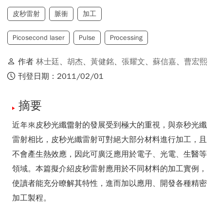
皮秒雷射
脈衝
加工
Picosecond laser
Pulse
Processing
作者
林士廷
、
胡杰
、
黃健銘
、
張耀文
、
蘇信嘉
、
曹宏熙
刊登日期：2011/02/01
摘要
近年來皮秒光纖雷射的發展受到極大的重視，與奈秒光纖
雷射相比，皮秒光纖雷射可對絕大部分材料進行加工，且
不會產生熱效應，因此可廣泛應用於電子、光電、生醫等
領域。本篇擬介紹皮秒雷射應用於不同材料的加工實例，
使讀者能充分瞭解其特性，進而加以應用、開發各種精密
加工製程。