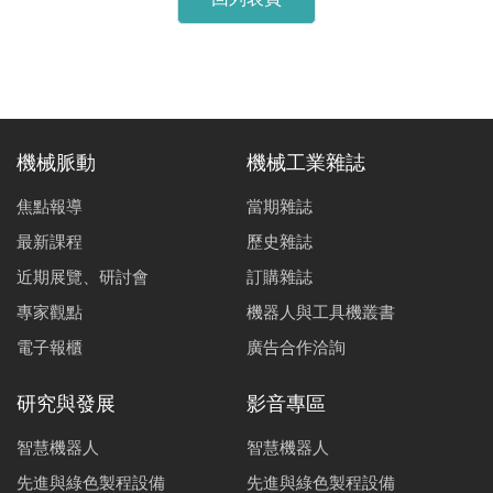
機械脈動
機械工業雜誌
焦點報導
當期雜誌
最新課程
歷史雜誌
近期展覽、研討會
訂購雜誌
專家觀點
機器人與工具機叢書
電子報櫃
廣告合作洽詢
研究與發展
影音專區
智慧機器人
智慧機器人
先進與綠色製程設備
先進與綠色製程設備