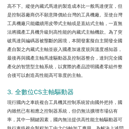
高不下。縱使內藏式馬達的製造成本比一般馬達便宜，但
是控制器廠商仍不願意降價給台灣的工具機廠。至使台灣
工具機廠只能繼續用皮帶式主軸或是直結式主軸，一直無
法將國產工具機升級到高性能的內藏式主軸機款。為了突
破馬達與編碼器被壟斷的困境，本開發案擬自主開發全國
產自製之內藏式主軸並嵌入國產加速度規與溫度感知器，
最後再與國產主軸馬達驅動器及控制器整合，達到完全國
產化的智慧型主軸系統，以實際的產品證明國產零組件整
合後可以創造高性能高可靠度的主軸。
3. 全數位CS主軸驅動器
現行國內之車銑複合工具機其控制系統皆由國外把持，國
內雖然已有相應之控制器系統，但仍無法擴增市場佔有
率，其中一關鍵因素，國內無法提供高性能主軸驅動器可
執行車銑複合製程加工中之CS軸加工應用。為解決上述問