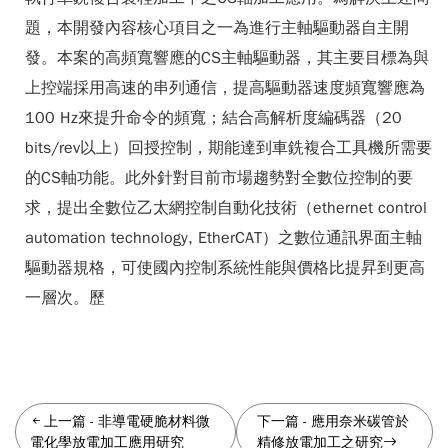
題，本開發內容核心項目之一為進行主軸驅動器自主開
發。本案的高頻寬響應的CS主軸驅動器，其主要目標為與
上控端採用高速的串列通信，提高驅動器速度頻寬響應為
100 Hz來提升命令的頻寬；結合高解析度編碼器（20
bits/rev以上）回授控制，期能達到車銑複合工具機所需要
的CS軸功能。此外針對目前市場趨勢對全數位控制的要
求，提出全數位乙太網控制自動化技術（ethernet control
automation technology, EtherCAT）之數位通訊界面主軸
驅動器規格，可使國內控制系統性能與價格比提昇到更高
一層次。歷
上一篇
-
非導電硬脆材料微
下一篇
-
應用奈米碳管於
電化學放電加工應用研究
精修放電加工之研究