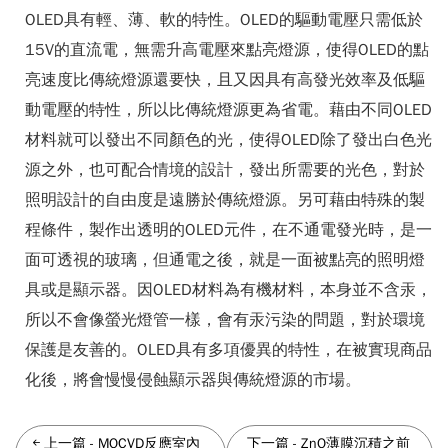
OLED具有輕、薄、軟的特性。OLED的驅動電壓只需低於
15V的直流電，無需升高電壓來點亮燈源，使得OLED的點
亮速度比傳統燈源還要快，且又因具有高發光效率及低驅
動電壓的特性，所以比傳統燈源更為省電。藉由不同OLED
材料就可以發出不同顏色的光，使得OLED除了發出白色光
源之外，也可配合情境的設計，發出所需要的光色，對於
照明設計的自由度是遠勝於傳統燈源。另可藉由特殊的製
程條件，製作出透明的OLED元件，在不通電發光時，是一
面可透視的玻璃，但通電之後，就是一面被點亮的照明燈
具或是顯示器。因OLED材料為有機材料，本身並不含汞，
所以不會像螢光燈管一樣，會有汞污染的問題，對於環境
保護是友善的。OLED具有多項優異的特性，在被實現商品
化後，將會慢慢侵蝕顯示器與傳統燈源的市場。
上一篇
-
MOCVD反應室內
下一篇
-
ZnO薄膜沉積之前