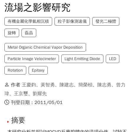
流場之影響研究
有機金屬化學氣相沉積
粒子影像測速儀
發光二極體
旋轉
磊晶
Metal Organic Chemical Vapor Deposition
Particle Image Velocimeter
Light Emitting Diode
LED
Rotation
Epitaxy
作者
王慶鈞
、
黃智勇
、
陳建志
、
簡榮楨
、
陳志勇
、
曾力
瑋
、
王京璽
、
劉耀先
刊登日期：2011/05/01
摘要