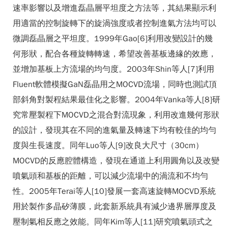
速率影響以及增進磊晶層平坦度之方法等，其結果顯示利
用適當的控制旋轉下的旋渦強度或者控制進氣方法均可以
微調磊晶層之平坦度。1999年Gao[6]利用改變設計的幾
何形狀，配合各種旋轉轉速，希望改善基板邊緣的效應，
並增加基板上方流場的均勻度。2003年Shin等人[7]利用
Fluent軟體模擬GaN磊晶用之MOCVD流場，同時也測試頂
部斜角對製程結果最佳化之影響。2004年Vanka等人[8]研
究常壓製程下MOCVD之混合對流現象，利用改進幾何形狀
的設計，發現其在不同的進氣量及轉速下均有較佳的均勻
度與生長速度。同年Luo等人[9]改良大尺寸（30cm）
MOCVD的反應腔體構造，發現在通道上利用圓角以及改變
噴氣頭和基板的距離，可以減少流場中的渦流和不均勻
性。2005年Terai等人[10]發展一套高速旋轉MOCVD系統
用於製作多晶矽薄膜，此套新系統具有減少邊界層厚度及
壓制氣相反應之效能。同年Kim等人[11]研究噴氣頭式之