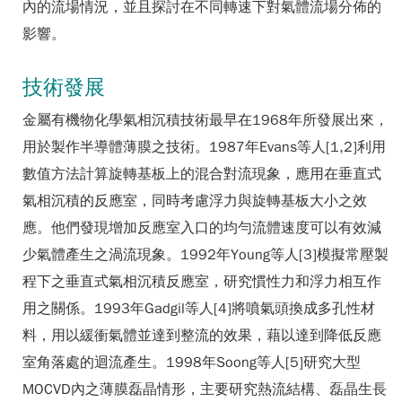
內的流場情況，並且探討在不同轉速下對氣體流場分佈的
影響。
技術發展
金屬有機物化學氣相沉積技術最早在1968年所發展出來，
用於製作半導體薄膜之技術。1987年Evans等人[1,2]利用
數值方法計算旋轉基板上的混合對流現象，應用在垂直式
氣相沉積的反應室，同時考慮浮力與旋轉基板大小之效
應。他們發現增加反應室入口的均勻流體速度可以有效減
少氣體產生之渦流現象。1992年Young等人[3]模擬常壓製
程下之垂直式氣相沉積反應室，研究慣性力和浮力相互作
用之關係。1993年Gadgil等人[4]將噴氣頭換成多孔性材
料，用以緩衝氣體並達到整流的效果，藉以達到降低反應
室角落處的迴流產生。1998年Soong等人[5]研究大型
MOCVD內之薄膜磊晶情形，主要研究熱流結構、磊晶生長