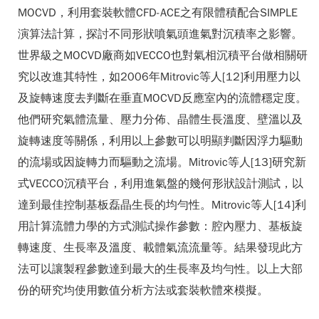
MOCVD，利用套裝軟體CFD-ACE之有限體積配合SIMPLE
演算法計算，探討不同形狀噴氣頭進氣對沉積率之影響。
世界級之MOCVD廠商如VECCO也對氣相沉積平台做相關研
究以改進其特性，如2006年Mitrovic等人[12]利用壓力以
及旋轉速度去判斷在垂直MOCVD反應室內的流體穩定度。
他們研究氣體流量、壓力分佈、晶體生長溫度、壁溫以及
旋轉速度等關係，利用以上參數可以明顯判斷因浮力驅動
的流場或因旋轉力而驅動之流場。Mitrovic等人[13]研究新
式VECCO沉積平台，利用進氣盤的幾何形狀設計測試，以
達到最佳控制基板磊晶生長的均勻性。Mitrovic等人[14]利
用計算流體力學的方式測試操作參數：腔內壓力、基板旋
轉速度、生長率及溫度、載體氣流流量等。結果發現此方
法可以讓製程參數達到最大的生長率及均勻性。以上大部
份的研究均使用數值分析方法或套裝軟體來模擬。