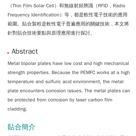
（Thin Film Solar Cell）和無線射頻辨識（RFID，Radio
Frequency Identification）等，都是軟性電子技術的應用
範圍。貼合製程是軟性電子普遍應用的關鍵技術，本文將
針對貼合技術要點與原理應用進行探討。
Abstract
Metal bipolar plates have low cost and high mechanical
strength properties. Because the PEMFC works at a high
temperature and sulfuric acid environment, the metal
plate encounters corrosion issues. The metal plates can
be protected from corrosion by laser carbon film
cladding.
貼合簡介