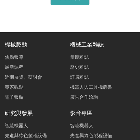
機械脈動
機械工業雜誌
焦點報導
當期雜誌
最新課程
歷史雜誌
近期展覽、研討會
訂購雜誌
專家觀點
機器人與工具機叢書
電子報櫃
廣告合作洽詢
研究與發展
影音專區
智慧機器人
智慧機器人
先進與綠色製程設備
先進與綠色製程設備