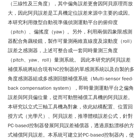
（三線性及三角度），其中偏角誤差更會因阿貝原理而放
大，因此阿貝誤差是工具機定位誤差來源中主要的成因。
本研究利用微型自動視準儀偵測運動平台的俯仰度
（pitch）、偏搖度（yaw）。另外，利用兩個四象限感測
器配合角藕稜鏡，製作可量測兩維直線度及滾動度（roll）
誤差之感測器，上述可整合成一套同時量測三角度
（pitch、yaw、roll）量測系統。 因此本研究的阿貝誤差
補償系統將結合現有NC控制器的單感測系統以及自製的多
角度感測器組成多感測回饋補償系統（Multi-sensor feed-
back compensation system），即時量測運動平台之偏角
誤差與阿貝偏位量，從而可動態補償工具機的阿貝誤差。
本研究以立式三軸工具機為對象，依此結構配置、位置回
授方式（光學尺）、阿貝誤差，推導體積誤差公式，針對
PC-based控制器發展阿貝誤差補償器，透過原點漂移的方
式補償阿貝誤差。本系統可建立於PC-based控制器內，使