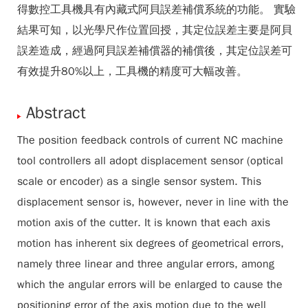
得數控工具機具有內藏式阿貝誤差補償系統的功能。 實驗
結果可知，以光學尺作位置回授，其定位誤差主要是阿貝
誤差造成，經過阿貝誤差補償器的補償後，其定位誤差可
有效提升80%以上，工具機的精度可大幅改善。
Abstract
The position feedback controls of current NC machine
tool controllers all adopt displacement sensor (optical
scale or encoder) as a single sensor system. This
displacement sensor is, however, never in line with the
motion axis of the cutter. It is known that each axis
motion has inherent six degrees of geometrical errors,
namely three linear and three angular errors, among
which the angular errors will be enlarged to cause the
positioning error of the axis motion due to the well