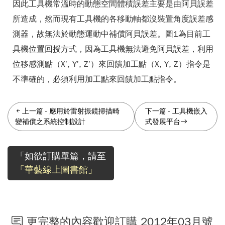
因此工具機常溫時的動態空間體積誤差主要是由阿貝誤差
所造成，然而現有工具機的各移動軸都沒裝置角度誤差感
測器，故無法於動態運動中補償阿貝誤差。圖1為目前工
具機位置回授方式，因為工具機無法避免阿貝誤差，利用
位移感測點（X’, Y’, Z’）來回饋加工點（X, Y, Z）指令是
不準確的，必須利用加工點來回饋加工點指令。
上一篇
-
應用於雷射振鏡掃描畸
下一篇
-
工具機嵌入
變補償之系統控制設計
式發展平台
「如欲訂購單篇，請至
「華藝線上圖書館」
更完整的內容歡迎訂購 2012年03月號