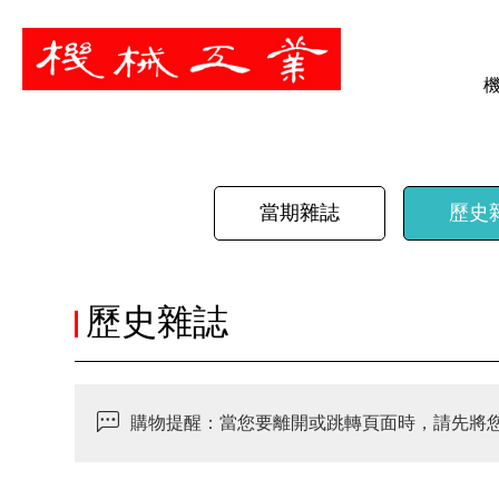
暫停
當期雜誌
歷史
歷史雜誌
購物提醒：當您要離開或跳轉頁面時，請先將