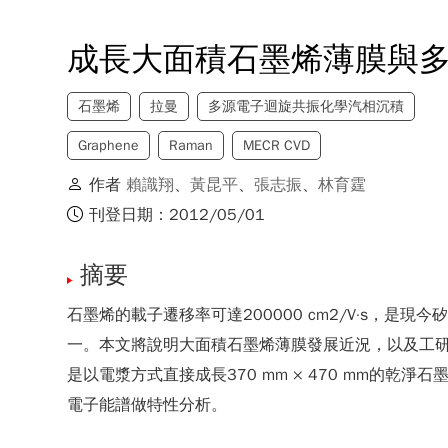
成長大面積石墨烯薄膜與
石墨烯
拉曼
多源電子迴旋共振化學汽相沉積
Graphene
Raman
MECR CVD
作者
賴識翔
、
黃昆平
、
張志振
、
林育霆
刊登日期：2012/05/01
摘要
石墨烯的載子遷移率可達200000 cm2/V·s
一。本文將說明大面積石墨烯薄膜發展近況，以及工研
是以電漿方式直接成長370 mm × 470 mm的乾
電子能譜做特性分析。