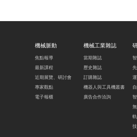
機械脈動
機械工業雜誌
焦點報導
當期雜誌
智
最新課程
歷史雜誌
先
近期展覽、研討會
訂購雜誌
運
專家觀點
機器人與工具機叢書
自
電子報櫃
廣告合作洽詢
智
無
軌
技