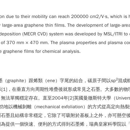
on due to their mobility can reach 200000 cm2/V·s, which is h
w large-area graphene thin films. The development of large-area
deposition (MECR CVD) system was developed by MSL/ITRI to de
rea of 370 mm × 470 mm. The plasma properties and plasma co
 graphene films for chemical analysis.
2
（graphite）跟烯類（ene）字尾的結合，碳原子間以sp
混成
圖1所示[1]，在垂直方向周期性堆疊後就形成常見之石墨。大多數
存在。直至2004年[2]英國曼徹斯特大學（University of
械剝離（mechanical exfoliation）的方式從高定向熱裂解石墨（highl
層石墨且結構非常穩定，它除了可吸附於基板上之外，亦可懸空
因為提供一個快速、便利的方式得到石墨烯，瑞典皇家科學院以