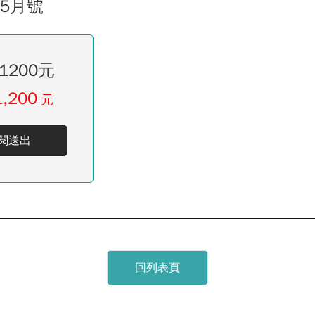
05月號
1200元
1,200
元
閱送出
回列表頁