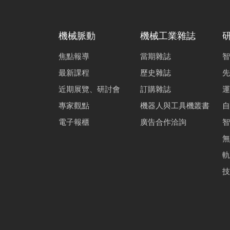
機械脈動
機械工業雜誌
焦點報導
當期雜誌
智
最新課程
歷史雜誌
先
近期展覽、研討會
訂購雜誌
運
專家觀點
機器人與工具機叢書
自
電子報櫃
廣告合作洽詢
智
無
軌
技