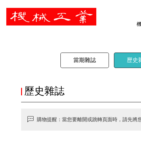
暫停
當期雜誌
歷史
歷史雜誌
購物提醒：當您要離開或跳轉頁面時，請先將