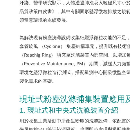
汙染。醫學研究顯示，人體透過肺泡吸入粒徑尺寸小於P
品質政策白皮書》，其中有關固形懸浮微粒排放之規範，設定
須留意環境的永續發展。
為解決現有粉塵洗滌設備收集細懸浮微粒功能的不足，工研
套管旋風 （Cyclone） 集塵結構單元，提升既
（Raschig Ring） 填充至洗滌裝置內部空間
（Preventive Maintenance, PM）
環境之懸浮微粒進行測試，搭配量測中心開發微型空
製化需求的基礎。
現址式粉塵洗滌捕集裝置應用
1. 現址式和中央式洗滌裝置介紹
用於收集工業活動中所產生粉塵的洗滌設備，依配置的位置
備尾氣排出口等汙染源附近，強調即時處理與搭配熱