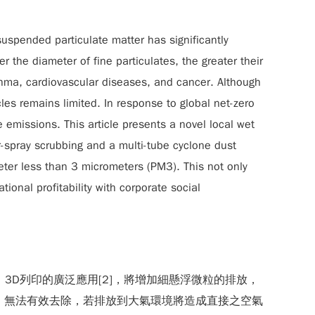
uspended particulate matter has significantly
the diameter of fine particulates, the greater their
sthma, cardiovascular diseases, and cancer. Although
cles remains limited. In response to global net-zero
 emissions. This article presents a novel local wet
er-spray scrubbing and a multi-tube cyclone dust
ter less than 3 micrometers (PM3). This not only
onal profitability with corporate social
3D列印的廣泛應用[2]，將增加細懸浮微粒的排放，
） 無法有效去除，若排放到大氣環境將造成直接之空氣