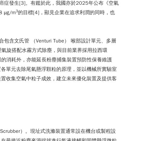
症發生[3]。有鑑於此，我國亦於2025年公布《空氣
3
 μg/m
的目標[4]，顯見企業在追求利潤的同時，也
管 （Venturi Tube） 喉部設計單元、多層
物理氣旋搭配水霧方式除塵，與目前業界採用拉西環
拉西環的消耗外，亦能延長粉塵捕集裝置預防性保養維護
滌捕集裝置各單元去除尾氣懸浮顆粒的原理，並以機械所實驗室
裝置收集空氣中粒子成效，建立未來優化裝置及提供客
crubber）。現址式洗滌裝置通常設在機台或製程設
，在最接近粉塵來源端就進行氣液接觸和固體懸浮微粒