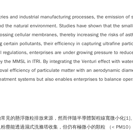
ies and industrial manufacturing processes, the emission of s
d the natural environment. Studies have shown that the smaller 
rossing cellular membranes, thereby increasing the risks of a
ertain pollutants, their efficiency in capturing ultrafine parti
 regulations, enterprises are under growing pressure to reduce
y the MMSL in ITRI. By integrating the Venturi effect with wat
al efficiency of particulate matter with an aerodynamic diame
atment systems but also enables enterprises to balance operati
見的懸浮微粒排放來源，然而伴隨半導體製程線寬微小化[1]、
塵能透過濕式洗滌塔收集，但仍有極微小的顆粒 （< PM10