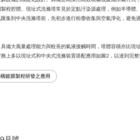
到製程腔體。現址式洗滌塔常見於定點汙染源處理，例如半導體
氣匯集到中央洗滌塔前，先初步進行粉塵收集與空氣淨化，避免
，具備大風量處理能力與較長的氣液接觸時間，塔體容積亦比現
務上多以現址式和中央式洗滌裝置搭配應用如圖2，以達到完整
結構鍍膜製程研發之應用
09月號