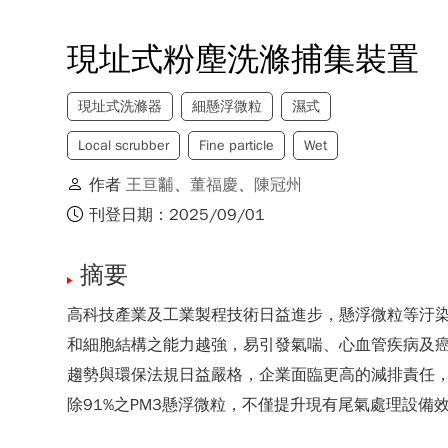
現址式粉塵洗滌捕集裝置
現址式洗滌器
細懸浮微粒
濕式
Local scrubber
Fine particle
Wet
作者
王亘黼
、
董福慶
、
陳冠州
刊登日期：2025/09/01
摘要
高科技產業及工業製程技術日益進步，懸浮微粒等汙
和細胞結構之能力越強，易引發氣喘、心血管疾病及
趨勢與環保法規日益嚴格，企業面臨更高的減排責任
除91%之PM3懸浮微粒，不僅提升現有尾氣處理設