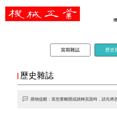
暫停
當期雜誌
歷史
歷史雜誌
購物提醒：當您要離開或跳轉頁面時，請先將