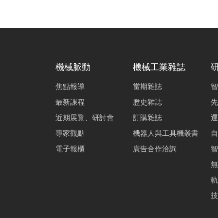
機械脈動
機械工業雜誌
焦點報導
當期雜誌
智
最新課程
歷史雜誌
先
近期展覽、研討會
訂購雜誌
運
專家觀點
機器人與工具機叢書
自
電子報櫃
廣告合作洽詢
智
無
軌
技