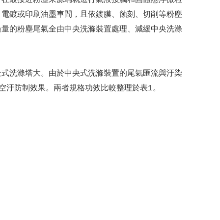
、電鍍或印刷油墨車間，且依鍍膜、蝕刻、切削等粉塵
過量的粉塵尾氣全由中央洗滌裝置處理、減緩中央洗滌
址式洗滌塔大。由於中央式洗滌裝置的尾氣匯流與汙染
空汙防制效果。兩者規格功效比較整理於表1。