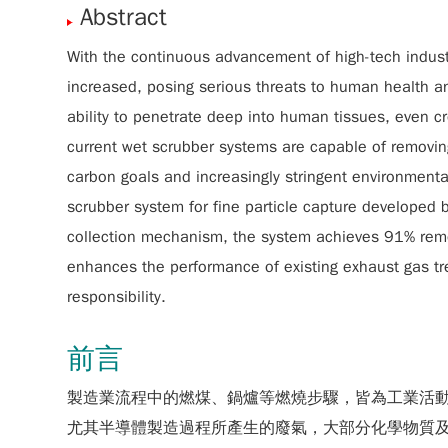
Abstract
With the continuous advancement of high-tech industr
increased, posing serious threats to human health an
ability to penetrate deep into human tissues, even c
current wet scrubber systems are capable of removing c
carbon goals and increasingly stringent environmental
scrubber system for fine particle capture developed b
collection mechanism, the system achieves 91% remov
enhances the performance of existing exhaust gas tre
responsibility.
前言
製造業流程中的燃煤、鍋爐等燃燒步驟，皆為工業活動常
尤其半導體製造過程所產生的廢氣，大部分化學物質及粉