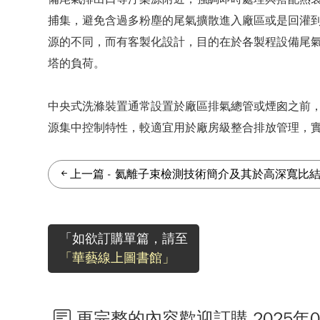
捕集，避免含過多粉塵的尾氣擴散進入廠區或是回灌
源的不同，而有客製化設計，目的在於各製程設備尾
塔的負荷。
中央式洗滌裝置通常設置於廠區排氣總管或煙囪之前
源集中控制特性，較適宜用於廠房級整合排放管理，實
上一篇
-
氦離子束檢測技術簡介及其於高深寬比
「如欲訂購單篇，請至
「華藝線上圖書館」
更完整的內容歡迎訂購 2025年