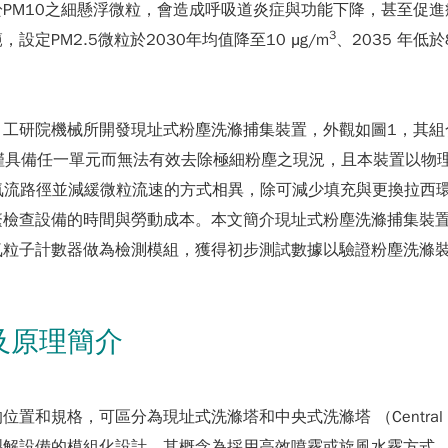
M10之細懸浮微粒，會造成呼吸道炎症與功能下降，甚至促進癌
3
PM2.5微粒於2030年均值降至10 μg/m
、2035 年低於8
院機械所開發現址式粉塵洗滌捕集裝置，外觀如圖1，其組合包含文氏
有技術僅具備任一單元而無法有效去除極細粉塵之現況，且本裝置以
、以增加氣流路徑並減緩微粒流速的方式相異，除可減少填充與更換
 期間，減緩人力頻繁檢查設備的時間與勞動成本。本文簡介現址式粉塵洗
氣粒子計數器做為檢測模組，獲得初步測試數據以驗證粉塵洗滌
及原理簡介
和規格，可區分為現址式洗滌塔和中央式洗滌塔 （Central S
裂解設備的模組化設計。其概念為採用高效噴霧或旋風水霧方式