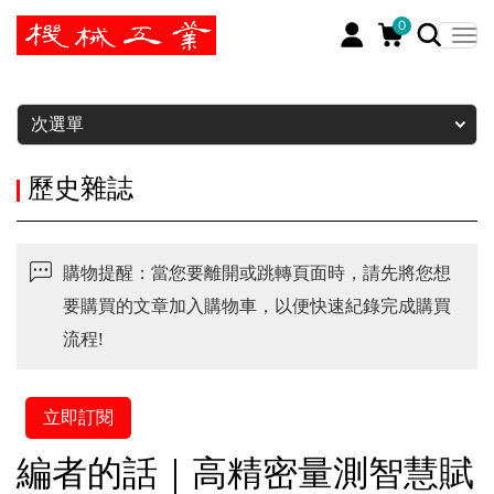
0
暫停
次選單
歷史雜誌
購物提醒：當您要離開或跳轉頁面時，請先將您想
要購買的文章加入購物車，以便快速紀錄完成購買
流程!
立即訂閱
編者的話｜高精密量測智慧賦