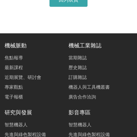
機械脈動
機械工業雜誌
焦點報導
當期雜誌
最新課程
歷史雜誌
近期展覽、研討會
訂購雜誌
專家觀點
機器人與工具機叢書
電子報櫃
廣告合作洽詢
研究與發展
影音專區
智慧機器人
智慧機器人
先進與綠色製程設備
先進與綠色製程設備