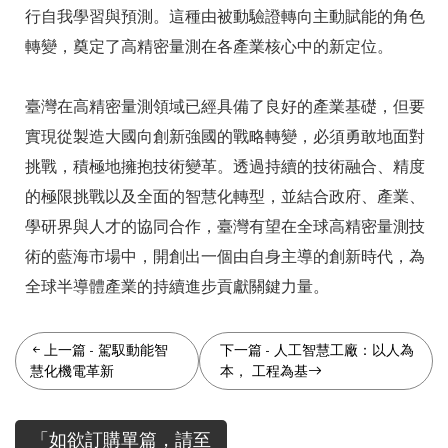
行自我學習與預測。這種由被動驗證轉向主動賦能的角色
轉變，奠定了高精密量測在各產業核心中的新定位。
臺灣在高精密量測領域已經具備了良好的產業基礎，但要
實現從製造大國向創新強國的戰略轉變，必須勇敢地面對
挑戰，積極地擁抱技術變革。透過持續的技術融合、精度
的極限挑戰以及全面的智慧化轉型，並結合政府、產業、
學研界與人才的協同合作，臺灣有望在全球高精密量測技
術的藍海市場中，開創出一個由自身主導的創新時代，為
全球半導體產業的持續進步貢獻關鍵力量。
上一篇
-
駕馭動能智
下一篇
-
人工智慧工廠：以人為
慧化機電革新
本， 工程為基
「如欲訂購單篇，請至