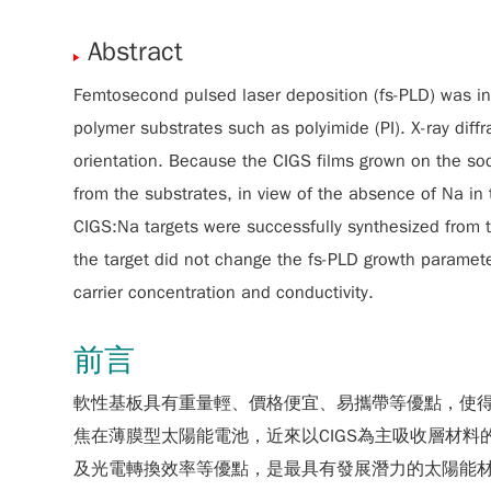
Abstract
Femtosecond pulsed laser deposition (fs-PLD) was in
polymer substrates such as polyimide (PI). X-ray diff
orientation. Because the CIGS films grown on the so
from the substrates, in view of the absence of Na in 
CIGS:Na targets were successfully synthesized from t
the target did not change the fs-PLD growth paramet
carrier concentration and conductivity.
前言
軟性基板具有重量輕、價格便宜、易攜帶等優點，使
焦在薄膜型太陽能電池，近來以CIGS為主吸收層材料
及光電轉換效率等優點，是最具有發展潛力的太陽能