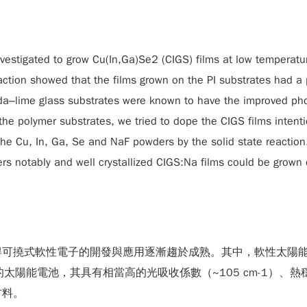
vestigated to grow Cu(In,Ga)Se2 (CIGS) films at low temperatur
raction showed that the films grown on the PI substrates had a
da–lime glass substrates were known to have the improved phot
the polymer substrates, we tried to dope the CIGS films intenti
he Cu, In, Ga, Se and NaF powders by the solid state reaction
ers notably and well crystallized CIGS:Na films could be grown
得可撓式軟性電子的開發與應用逐漸趨於成熟。其中，軟性太陽
的太陽能電池，其具有相當高的光吸收係數（~105 cm-1）
材料。