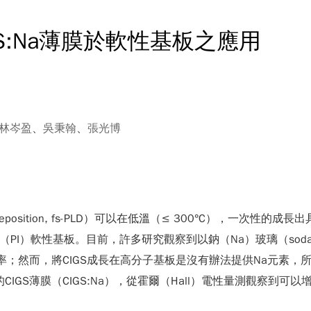
S:Na薄膜於軟性基板之應用
林岑盈
、
吳秉翰
、
張光博
r deposition, fs-PLD）可以在低溫（≤ 300°C），一次性的
e （PI）軟性基板。目前，許多研究觀察到以鈉（Na）玻璃（soda
；然而，將CIGS成長在高分子基板是沒有辦法提供Na元素，所以
IGS薄膜（CIGS:Na），從霍爾（Hall）電性量測觀察到