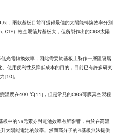
[4,5]，兩款基板目前可獲得最佳的太陽能轉換效率分別
ansion, CTE）較金屬箔片基板大，但所製作出的CIGS太陽
，降低光電轉換效率；因此需要於基板上製作一層阻隔層
能電池的輕量化、使用便利性及降低成本的目的，目前已有許多研究
[10]。
在400 ℃[11]，但是常見的CIGS薄膜真空製程
基板中的Na元素亦對電池效率有所影響，由於在高溫
3]，提升太陽能電池的效率。然而高分子的PI基板無法提供