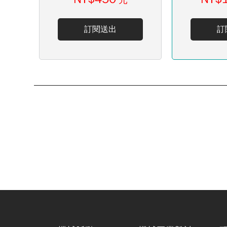
元
訂閱送出
訂