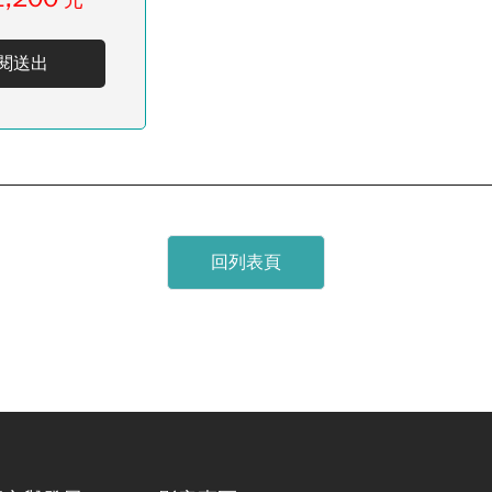
元
閱送出
回列表頁