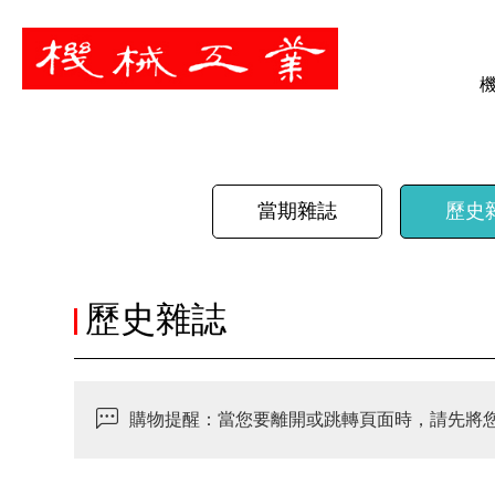
暫停
當期雜誌
歷史
歷史雜誌
購物提醒：當您要離開或跳轉頁面時，請先將