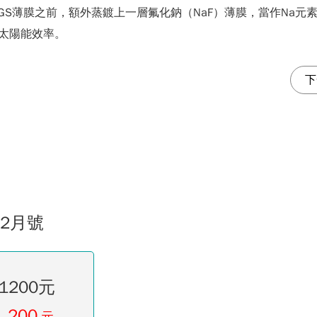
GS薄膜之前，額外蒸鍍上一層氟化鈉（NaF）薄膜，當作Na元素的
S太陽能效率。
下
02月號
1200元
1,200