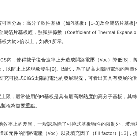
可區分為：高分子軟性基板（如PI基板）[1-3]及金屬箔片基板
金屬箔片基板輕，熱膨脹係數（Coefficient of Thermal Exp
箔片基板大於2倍以上，如表1所示。
GS內，使得載子復合速率上升造成開路電壓（Voc）降低[8]
, etc.），如圖1所示，以防止上述現象發生[9]。因此，為了提高太陽
究可撓式CIGS太陽能電池的發展現況，可看出其具有發展的潛力
，最常使用的PI基板是具有最高耐熱度的高分子基板，其轉變溫度
薄膜製程為首要重點。
能電池效率上的差異，一般認為除了可撓式基板物性的限制外，玻璃
增加元件的開路電壓（Voc）以及填充因子（fill factor）[1