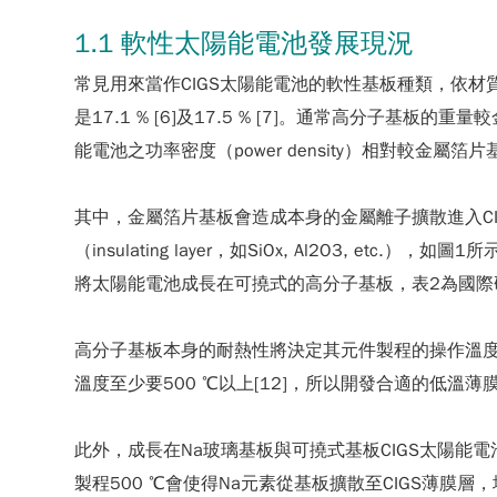
1.1 軟性太陽能電池發展現況
常見用來當作CIGS太陽能電池的軟性基板種類，依材質
是17.1 % [6]及17.5 % [7]。通常高分子基板的重量較
能電池之功率密度（power density）相對較金屬
其中，金屬箔片基板會造成本身的金屬離子擴散進入CI
（insulating layer，如SiOx, Al2O3
將太陽能電池成長在可撓式的高分子基板，表2為國際研
高分子基板本身的耐熱性將決定其元件製程的操作溫度上限
溫度至少要500 ℃以上[12]，所以開發合適的低溫
此外，成長在Na玻璃基板與可撓式基板CIGS太陽
製程500 ℃會使得Na元素從基板擴散至CIGS薄膜層，