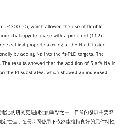
e (≤300 °C), which allowed the use of flexible
 pure chalcopyrite phase with a preferred (112)
oelectrical properties owing to the Na diffusion
onally by adding Na into the fs-PLD targets. The
. The results showed that the addition of 5 at% Na in
 on the PI substrates, which showed an increased
能電池的研究更是關注的重點之一；目前的發展主要聚
、熱穩定性佳，在長時間使用下依然能維持良好的元件特性