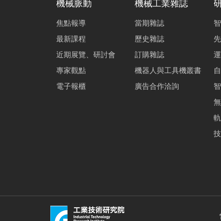
機械脈動
機械工業雜誌
焦點報導
當期雜誌
智
最新課程
歷史雜誌
先
近期展覽、研討會
訂購雜誌
運
專家觀點
機器人與工具機叢書
自
電子報櫃
廣告合作洽詢
智
無
軌
技