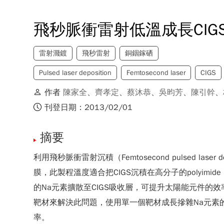
飛秒脈衝雷射低溫成長CIG
雷射濺鍍
飛秒雷射
銅銦鎵硒
Pulsed laser deposition
Femtosecond laser
CIGS
作者
陳家全
、
齊孝定
、
蔡沐恭
、
吳昀芳
、
陳引幹
、
刊登日期：2013/02/01
摘要
利用飛秒脈衝雷射沉積（Femtosecond pulsed lase
膜，此製程溫度適合把CIGS沉積在高分子的polyimid
的Na元素擴散至CIGS吸收層，可提升太陽能元件的效率
靶材來解決此問題，使用單一個靶材成長摻雜Na元素的C
率。