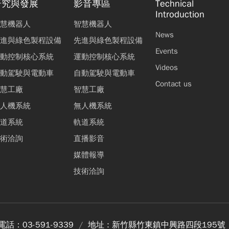
研究與發展
影音專區
Technical
Introduction
慧機器人
智慧機器人
News
進與綠色製程設備
先進與綠色製程設備
Events
動控制核心系統
運動控制核心系統
Videos
動駕駛與電動車
自動駕駛與電動車
Contact us
慧工廠
智慧工廠
人機系統
無人機系統
道系統
軌道系統
術洽詢
直播影音
媒體報導
技術洽詢
電話：
03-591-9339
地址 :
新竹縣竹東鎮中興路四段195號