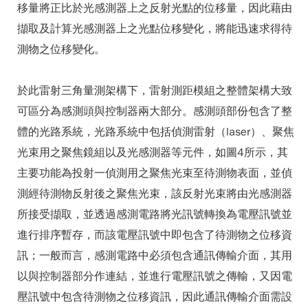
移量將正比於光感測器上之反射光點的位移量，因此藉由
擷取及計算光感測器上之光點位移變化，將能迅速求得待
測物之位移變化。
於此雷射三角量測架構下，雷射測距模組之整體架構大致
可區分為感測頭與控制器兩大部分。感測頭部份包含了整
體的光路系統，光路系統中包括偵測雷射（laser）、聚焦
光束用之聚焦鏡組以及光感測器等元件，如圖4所示，其
主要功能為投射一偵測用之聚焦光束至待測物表面，並偵
測經待測物反射後之聚焦光束，該反射光束將由光感測器
所接受擷取，並透過感測電路將光訊號轉換為電壓訊號並
進行排序暫存，而該電壓訊號中即包含了待測物之位移資
訊；一般而言，感測電路中必須包含通訊傳輸介面，其用
以與控制器部分作連結，並進行電壓訊號之傳輸，又因電
壓訊號中包含待測物之位移資訊，因此通訊傳輸介面需設