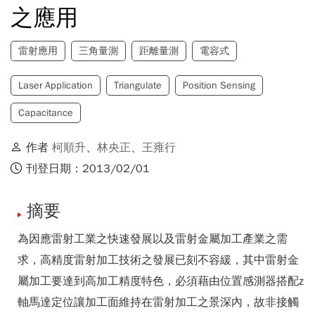
之應用
雷射應用
三角量測
距離量測
電容式
Laser Application
Triangulate
Position Sensing
Capacitance
作者
柯順升
、
林央正
、
王雍行
刊登日期：2013/02/01
摘要
為因應雷射工業之快速發展以及雷射金屬加工產業之需
求，高精度雷射加工技術之發展已刻不容緩，其中雷射金
屬加工要達到高加工精度特色，必須藉由位置感測器搭配z
軸馬達定位讓加工面維持在雷射加工之景深內，故非接觸