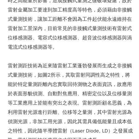
時之高能量所影響，造成接觸式量測之微破壞疑慮，故於
雷射金屬加工要達到加工精度高等特色，必須藉由非接觸
式量測技術，讓加工距離不會因為工件起伏能永遠維持在
雷射加工景深內，目前常見的非接觸式量測技術有雷射式
位移感測器、電容式位移感測器、超音波位移感測器與渦
電流式位移感測器等。
雷射測距技術為近來隨雷射工業蓬勃發展而生成之非接觸
式量測技術，如圖2所示，其取雷射同調性高之特性，將
能於特定量測距離內忠實取回待測物之表面資訊，故應用
於表面形貌偵測、自動對焦應用、精密定位以及位移量測
等工業應用上皆能有突出之表現。雷射測距顧名思義，為
利用雷射光源進行距離、位移等之量測，其中雷射光源為
偵測光源，非加工用光源，因此其需具備低能量且成本低
之特性，因此隨半導體雷射（Laser Diode, LD）之發展成