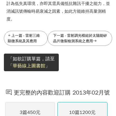
計為低失真環境，亦即其需具備抵抗雜訊干擾之能力，並
消減訊號傳輸時易衰減之因素，如此方能維持高量測精
度。
上一篇
-
雷射三維
下一篇
-
雷射調光模組於太陽能矽
顯微系統及其應用
晶片微裂檢測系統之應用
「如欲訂購單篇，請至
「華藝線上圖書館」
更完整的內容歡迎訂購 2013年02月號
3篇450元
10篇1200元