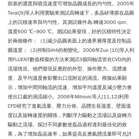
烷基的濃度與噴流速度可增加晶圓成長的均勻性。2005年
Terai[9]等人利用實驗來測試高轉速下，多晶矽薄膜在晶圓
上的沉積速率與均勻性。其測試條件為:轉速3000 rpm、
溫度600 ℃~900 ℃。測試結果發現，好的沉積特性決定
於兩個條件：（1)減少晶圓表面上的邊界層厚度及控制晶
圓溫度；（2)抑制SiH4的相變化。2006年Zuo [10]等人利
用FLUENT數值模擬的方法來測試3個同軸流管在CVD內的
流場情況。他們發現反應腔的外型、操作壓力、流體速
度、及平均溫度會影響出口流附近的渦流。模擬結果顯
示，增加中間同軸流的流速、增加平均溫度及減少壓力會
使出口處的渦流縮小。2006年Mitrovic等人[11,12]利用
CFD研究了進氣流量、壓力分佈、晶體生長溫度、壁面溫
度以及旋轉速度的關係，判斷浮力驅動之流場以及旋轉力
驅動之流場。探討不同參數使磊晶過程達到最佳化的效
果，為了增加磊晶速率，如果提高反應氣體流量即可允許