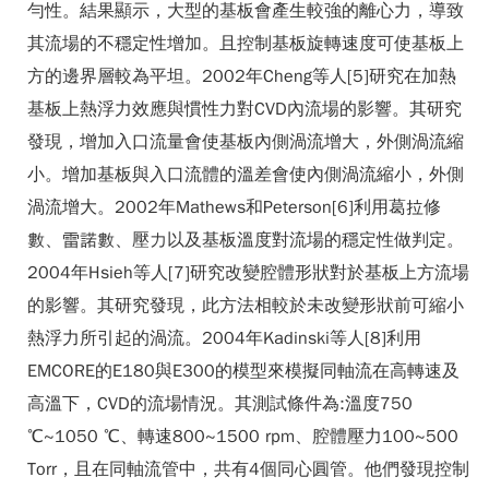
勻性。結果顯示，大型的基板會產生較強的離心力，導致
其流場的不穩定性增加。且控制基板旋轉速度可使基板上
方的邊界層較為平坦。2002年Cheng等人[5]研究在加熱
基板上熱浮力效應與慣性力對CVD內流場的影響。其研究
發現，增加入口流量會使基板內側渦流增大，外側渦流縮
小。增加基板與入口流體的溫差會使內側渦流縮小，外側
渦流增大。2002年Mathews和Peterson[6]利用葛拉修
數、雷諾數、壓力以及基板溫度對流場的穩定性做判定。
2004年Hsieh等人[7]研究改變腔體形狀對於基板上方流場
的影響。其研究發現，此方法相較於未改變形狀前可縮小
熱浮力所引起的渦流。2004年Kadinski等人[8]利用
EMCORE的E180與E300的模型來模擬同軸流在高轉速及
高溫下，CVD的流場情況。其測試條件為:溫度750
℃~1050 ℃、轉速800~1500 rpm、腔體壓力100~500
Torr，且在同軸流管中，共有4個同心圓管。他們發現控制