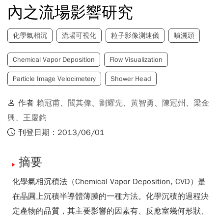
內之流場影響研究
化學氣相沉
流場可視化
粒子影像測速儀
噴灑頭
Chemical Vapor Deposition
Flow Visualization
Particle Image Velocimetery
Shower Head
作者
賴冠甫
、
閻其偉
、
劉耀先
、
黃智勇
、
陳冠州
、
梁金
興
、
王慶鈞
刊登日期：2013/06/01
摘要
化學氣相沉積法（Chemical Vapor Deposition, CVD）是
在晶圓上沉積半導體薄膜的一種方法。化學沉積的過程決
定產物的品質，其主要影響的因素有、反應室幾何形狀、