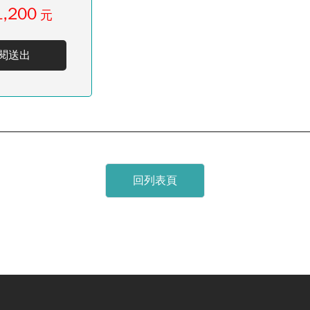
1,200
元
閱送出
回列表頁