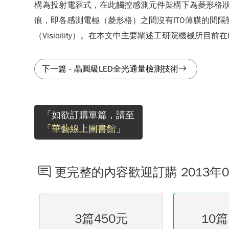
構為投射電容式，在此觸控感測元件架構下為菱形格狀
痕，即各感測電極（菱形格）之間沒有ITO薄膜的間
（Visibility）。在本文中主要闡述工研院機械
下一篇
-
晶圓級LED全光通量檢測技術
「如欲訂購單篇，請至
「華藝線上圖書館」
更完整的內容歡迎訂購 2013年
3篇450元
10篇