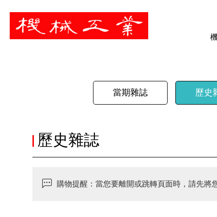
暫停
當期雜誌
歷史
歷史雜誌
購物提醒：當您要離開或跳轉頁面時，請先將