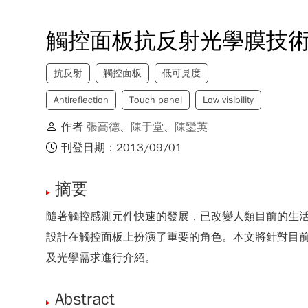
觸控面板抗反射光學膜技
抗反射
觸控面板
低可見度
Antireflection
Touch panel
Low visibility
作者
張高德
、
陳于堂
、
陳鑾英
刊登日期：2013/09/01
摘要
隨著觸控感測元件快速的發展，已改變人類目前的生活習慣，
設計在觸控面板上扮演了重要的角色。本文將針對目
及光學需求進行介紹。
Abstract