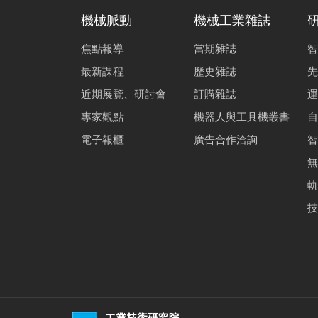
機械脈動
機械工業雜誌
焦點報導
當期雜誌
智
最新課程
歷史雜誌
先
近期展覽、研討會
訂購雜誌
運
專家觀點
機器人與工具機叢書
自
電子報櫃
廣告合作洽詢
智
無
軌
技