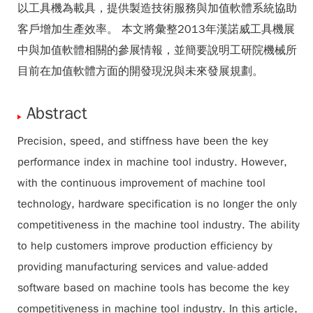
以工具機為載具，提供製造技術服務與加值軟體系統協助
客戶增加生產效率。 本文將彙整2013年漢諾威工具機展
中與加值軟體相關的參展情報，並簡要說明工研院機械所
目前在加值軟體方面的開發現況與未來發展規劃。
Abstract
Precision, speed, and stiffness have been the key
performance index in machine tool industry. However,
with the continuous improvement of machine tool
technology, hardware specification is no longer the only
competitiveness in the machine tool industry. The ability
to help customers improve production efficiency by
providing manufacturing services and value-added
software based on machine tools has become the key
competitiveness in machine tool industry. In this article,